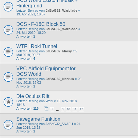
DCS World Custom Musik +
Hintergrund
Letzter Beitrag von
JaBoG32_Warblade
«
19. Apr 2021, 18:57
DCS - F-16C Block 50
Letzter Beitrag von
JaBoG32_Warblade
«
24. Mai 2019, 18:20
Antworten:
1
WTF ! Roki Tunnel
Letzter Beitrag von
JaBoG32_Marsy
«
9.
Mai 2019, 09:27
Antworten:
4
VPC-Airfield Equipment for
DCS World
Letzter Beitrag von
JaBoG32_Nerkub
«
20.
Nov 2018, 19:03
Antworten:
1
Die Oculus Rift
Letzter Beitrag von
Wattl
«
13. Nov 2018,
18:16
Antworten:
116
1
9
10
11
12
…
Savegame Funktion
Letzter Beitrag von
JaBoG32_SNAFU
«
24.
Jun 2018, 13:13
Antworten:
1