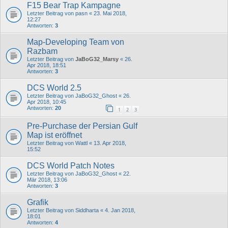
F15 Bear Trap Kampagne
Letzter Beitrag von
pasn
«
23. Mai 2018,
12:27
Antworten:
3
Map-Developing Team von
Razbam
Letzter Beitrag von
JaBoG32_Marsy
«
26.
Apr 2018, 18:51
Antworten:
3
DCS World 2.5
Letzter Beitrag von
JaBoG32_Ghost
«
26.
Apr 2018, 10:45
Antworten:
20
1
2
3
Pre-Purchase der Persian Gulf
Map ist eröffnet
Letzter Beitrag von
Wattl
«
13. Apr 2018,
15:52
DCS World Patch Notes
Letzter Beitrag von
JaBoG32_Ghost
«
22.
Mär 2018, 13:06
Antworten:
3
Grafik
Letzter Beitrag von
Siddharta
«
4. Jan 2018,
18:01
Antworten:
4