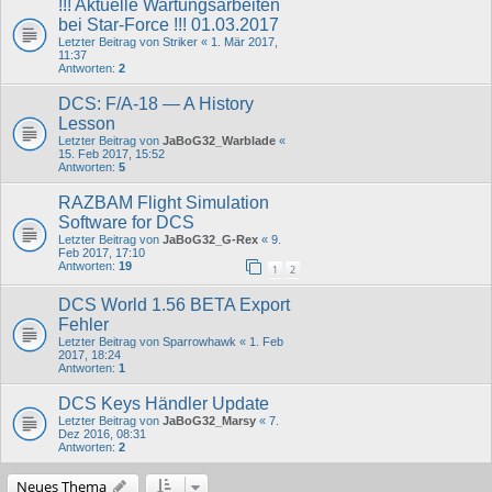
!!! Aktuelle Wartungsarbeiten
bei Star-Force !!! 01.03.2017
Letzter Beitrag von
Striker
«
1. Mär 2017,
11:37
Antworten:
2
DCS: F/A-18 — A History
Lesson
Letzter Beitrag von
JaBoG32_Warblade
«
15. Feb 2017, 15:52
Antworten:
5
RAZBAM Flight Simulation
Software for DCS
Letzter Beitrag von
JaBoG32_G-Rex
«
9.
Feb 2017, 17:10
Antworten:
19
1
2
DCS World 1.56 BETA Export
Fehler
Letzter Beitrag von
Sparrowhawk
«
1. Feb
2017, 18:24
Antworten:
1
DCS Keys Händler Update
Letzter Beitrag von
JaBoG32_Marsy
«
7.
Dez 2016, 08:31
Antworten:
2
Neues Thema