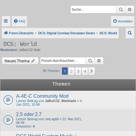
Suche
Er
FAQ
Anmelden
S
Foren-Übersicht
DCS: Digital Combat Simulator Series
DCS: World
u
DCS: World
c
Moderator:
JaBoG32 Stab
h
Suche
Erweiterte Suche
Neues Thema
e
1
2
3
4
Nächste
95 Themen
Themen
A-4E-C Community Mod
Letzter Beitrag von
JaBoG32_Warblade
«
4.
Jun 2021, 15:56
2.5 oder 2.7
Letzter Beitrag von
JetLag68
«
22. Mai 2021,
06:49
Antworten:
4