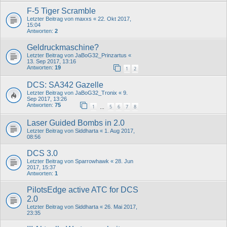
F-5 Tiger Scramble
Letzter Beitrag von
maxxs
«
22. Okt 2017,
15:04
Antworten:
2
Geldruckmaschine?
Letzter Beitrag von
JaBoG32_Prinzartus
«
13. Sep 2017, 13:16
Antworten:
19
1
2
DCS: SA342 Gazelle
Letzter Beitrag von
JaBoG32_Tronix
«
9.
Sep 2017, 13:26
Antworten:
75
1
5
6
7
8
…
Laser Guided Bombs in 2.0
Letzter Beitrag von
Siddharta
«
1. Aug 2017,
08:56
DCS 3.0
Letzter Beitrag von
Sparrowhawk
«
28. Jun
2017, 15:37
Antworten:
1
PilotsEdge active ATC for DCS
2.0
Letzter Beitrag von
Siddharta
«
26. Mai 2017,
23:35