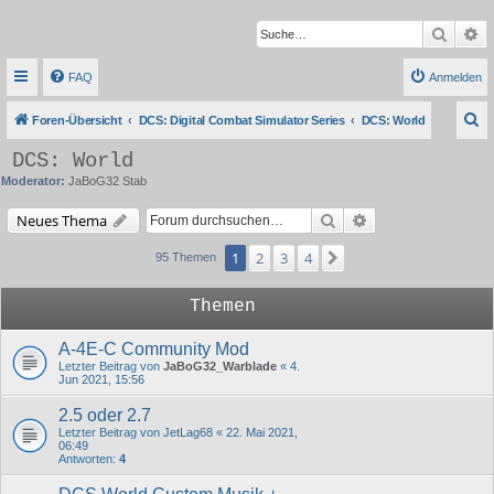
Suche
Er
FAQ
Anmelden
S
Foren-Übersicht
DCS: Digital Combat Simulator Series
DCS: World
u
DCS: World
c
Moderator:
JaBoG32 Stab
h
Suche
Erweiterte Suche
Neues Thema
e
1
2
3
4
Nächste
95 Themen
Themen
A-4E-C Community Mod
Letzter Beitrag von
JaBoG32_Warblade
«
4.
Jun 2021, 15:56
2.5 oder 2.7
Letzter Beitrag von
JetLag68
«
22. Mai 2021,
06:49
Antworten:
4