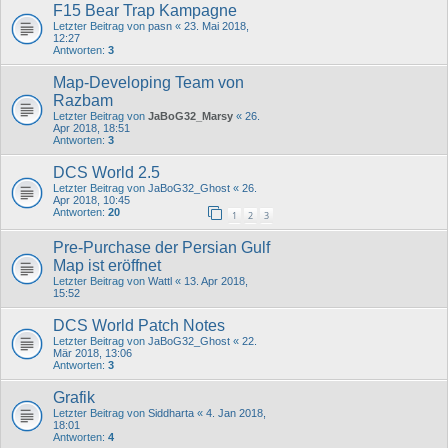
F15 Bear Trap Kampagne
Letzter Beitrag von
pasn
«
23. Mai 2018,
12:27
Antworten:
3
Map-Developing Team von
Razbam
Letzter Beitrag von
JaBoG32_Marsy
«
26.
Apr 2018, 18:51
Antworten:
3
DCS World 2.5
Letzter Beitrag von
JaBoG32_Ghost
«
26.
Apr 2018, 10:45
Antworten:
20
1
2
3
Pre-Purchase der Persian Gulf
Map ist eröffnet
Letzter Beitrag von
Wattl
«
13. Apr 2018,
15:52
DCS World Patch Notes
Letzter Beitrag von
JaBoG32_Ghost
«
22.
Mär 2018, 13:06
Antworten:
3
Grafik
Letzter Beitrag von
Siddharta
«
4. Jan 2018,
18:01
Antworten:
4