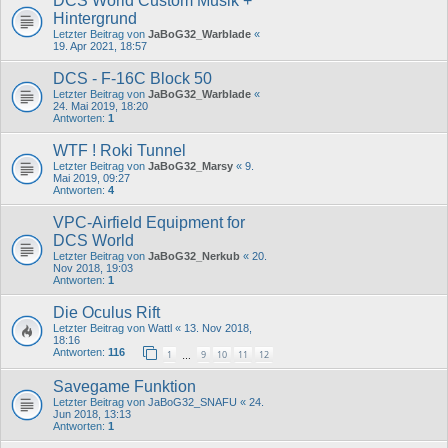
DCS World Custom Musik +
Hintergrund
Letzter Beitrag von
JaBoG32_Warblade
«
19. Apr 2021, 18:57
DCS - F-16C Block 50
Letzter Beitrag von
JaBoG32_Warblade
«
24. Mai 2019, 18:20
Antworten:
1
WTF ! Roki Tunnel
Letzter Beitrag von
JaBoG32_Marsy
«
9.
Mai 2019, 09:27
Antworten:
4
VPC-Airfield Equipment for
DCS World
Letzter Beitrag von
JaBoG32_Nerkub
«
20.
Nov 2018, 19:03
Antworten:
1
Die Oculus Rift
Letzter Beitrag von
Wattl
«
13. Nov 2018,
18:16
Antworten:
116
1
9
10
11
12
…
Savegame Funktion
Letzter Beitrag von
JaBoG32_SNAFU
«
24.
Jun 2018, 13:13
Antworten:
1