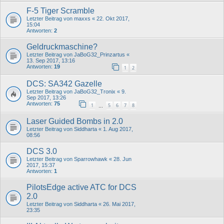
F-5 Tiger Scramble
Letzter Beitrag von
maxxs
«
22. Okt 2017,
15:04
Antworten:
2
Geldruckmaschine?
Letzter Beitrag von
JaBoG32_Prinzartus
«
13. Sep 2017, 13:16
Antworten:
19
1
2
DCS: SA342 Gazelle
Letzter Beitrag von
JaBoG32_Tronix
«
9.
Sep 2017, 13:26
Antworten:
75
1
5
6
7
8
…
Laser Guided Bombs in 2.0
Letzter Beitrag von
Siddharta
«
1. Aug 2017,
08:56
DCS 3.0
Letzter Beitrag von
Sparrowhawk
«
28. Jun
2017, 15:37
Antworten:
1
PilotsEdge active ATC for DCS
2.0
Letzter Beitrag von
Siddharta
«
26. Mai 2017,
23:35