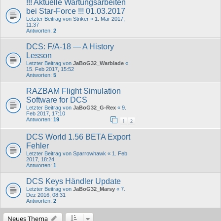
!!! Aktuelle Wartungsarbeiten
bei Star-Force !!! 01.03.2017
Letzter Beitrag von
Striker
«
1. Mär 2017,
11:37
Antworten:
2
DCS: F/A-18 — A History
Lesson
Letzter Beitrag von
JaBoG32_Warblade
«
15. Feb 2017, 15:52
Antworten:
5
RAZBAM Flight Simulation
Software for DCS
Letzter Beitrag von
JaBoG32_G-Rex
«
9.
Feb 2017, 17:10
Antworten:
19
1
2
DCS World 1.56 BETA Export
Fehler
Letzter Beitrag von
Sparrowhawk
«
1. Feb
2017, 18:24
Antworten:
1
DCS Keys Händler Update
Letzter Beitrag von
JaBoG32_Marsy
«
7.
Dez 2016, 08:31
Antworten:
2
Neues Thema