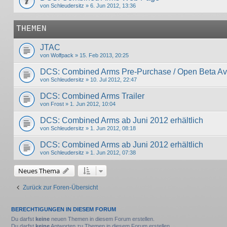
von
Schleudersitz
» 6. Jun 2012, 13:36
THEMEN
JTAC
von
Wolfpack
» 15. Feb 2013, 20:25
DCS: Combined Arms Pre-Purchase / Open Beta Av
von
Schleudersitz
» 10. Jul 2012, 22:47
DCS: Combined Arms Trailer
von
Frost
» 1. Jun 2012, 10:04
DCS: Combined Arms ab Juni 2012 erhältlich
von
Schleudersitz
» 1. Jun 2012, 08:18
DCS: Combined Arms ab Juni 2012 erhältlich
von
Schleudersitz
» 1. Jun 2012, 07:38
Neues Thema
Zurück zur Foren-Übersicht
BERECHTIGUNGEN IN DIESEM FORUM
Du darfst
keine
neuen Themen in diesem Forum erstellen.
Du darfst
keine
Antworten zu Themen in diesem Forum erstellen.