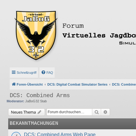
Schnellzugriff
FAQ
Foren-Übersicht
DCS: Digital Combat Simulator Series
DCS: Combine
DCS: Combined Arms
Moderator:
JaBoG32 Stab
Suche
Erweiterte Suc
Neues Thema
BEKANNTMACHUNGEN
DCS: Combined Arms Web Page