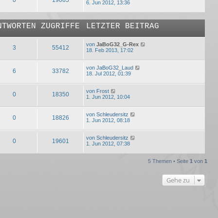
6. Jun 2012, 13:36
NTWORTEN
ZUGRIFFE
LETZTER BEITRAG
von
JaBoG32_G-Rex
3
55412
18. Feb 2013, 17:02
von
JaBoG32_Laud
6
33782
18. Jul 2012, 01:39
von
Frost
0
18350
1. Jun 2012, 10:04
von
Schleudersitz
0
18826
1. Jun 2012, 08:18
von
Schleudersitz
0
19601
1. Jun 2012, 07:38
5 Themen • Seite
1
von
1
Gehe zu