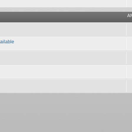
A
ailable