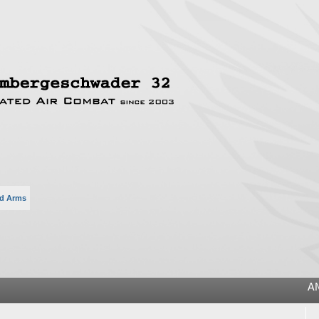
d Arms
he
A