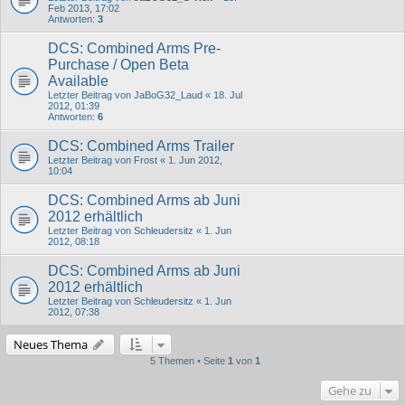
Feb 2013, 17:02
Antworten:
3
DCS: Combined Arms Pre-
Purchase / Open Beta
Available
Letzter Beitrag von
JaBoG32_Laud
«
18. Jul
2012, 01:39
Antworten:
6
DCS: Combined Arms Trailer
Letzter Beitrag von
Frost
«
1. Jun 2012,
10:04
DCS: Combined Arms ab Juni
2012 erhältlich
Letzter Beitrag von
Schleudersitz
«
1. Jun
2012, 08:18
DCS: Combined Arms ab Juni
2012 erhältlich
Letzter Beitrag von
Schleudersitz
«
1. Jun
2012, 07:38
Neues Thema
5 Themen • Seite
1
von
1
Gehe zu