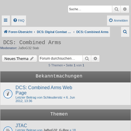
Suche
Er
FAQ
Anmelden
S
Foren-Übersicht
DCS: Digital Combat Simulator Series
DCS: Combined Arms
u
DCS: Combined Arms
c
Moderator:
JaBoG32 Stab
h
Suche
Erweiterte Suche
Neues Thema
e
5 Themen • Seite
1
von
1
Bekanntmachungen
DCS: Combined Arms Web
Page
Letzter Beitrag von
Schleudersitz
«
6. Jun
2012, 13:36
Themen
JTAC
Letzter Beitrag von
JaBoG32_G-Rex
«
18.