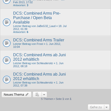
Feb 2013, 17:02
Antworten:
3
DCS: Combined Arms Pre-
Purchase / Open Beta
Available
Letzter Beitrag von
JaBoG32_Laud
«
18. Jul
2012, 01:39
Antworten:
6
DCS: Combined Arms Trailer
Letzter Beitrag von
Frost
«
1. Jun 2012,
10:04
DCS: Combined Arms ab Juni
2012 erhältlich
Letzter Beitrag von
Schleudersitz
«
1. Jun
2012, 08:18
DCS: Combined Arms ab Juni
2012 erhältlich
Letzter Beitrag von
Schleudersitz
«
1. Jun
2012, 07:38
Neues Thema
5 Themen • Seite
1
von
1
Gehe zu