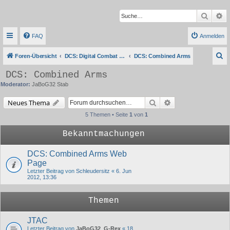
Suche
Er
FAQ
Anmelden
S
Foren-Übersicht
DCS: Digital Combat Simulator Series
DCS: Combined Arms
u
DCS: Combined Arms
c
Moderator:
JaBoG32 Stab
h
Suche
Erweiterte Suche
Neues Thema
e
5 Themen • Seite
1
von
1
Bekanntmachungen
DCS: Combined Arms Web
Page
Letzter Beitrag von
Schleudersitz
«
6. Jun
2012, 13:36
Themen
JTAC
Letzter Beitrag von
JaBoG32_G-Rex
«
18.