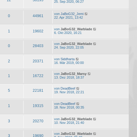
25. Sep 2020, 06:27
von
JaBoG32_Jemi
0
44961
22. Apr 2021, 13:42
von
JaBoG32_Warblade
1
19602
6. Okt 2020, 16:21
von
JaBoG32_Warblade
0
28403
24. Sep 2020, 22:05
von
Siddharta
2
20371
16. Mär 2019, 00:00
von
JaBoG32_Marsy
1
16722
13. Dez 2018, 18:37
von
DeadBeef
5
22181
19. Nov 2018, 22:21
von
DeadBeef
1
19315
18. Nov 2018, 00:35
von
JaBoG32_Warblade
3
20270
10. Nov 2018, 21:40
von
JaBoG32_Warblade
3
19690