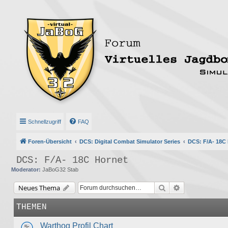
Schnellzugriff
FAQ
Foren-Übersicht
DCS: Digital Combat Simulator Series
DCS: F/A- 18C
DCS: F/A- 18C Hornet
Moderator:
JaBoG32 Stab
Suche
Erweiterte Suc
Neues Thema
THEMEN
Warthog Profil Chart