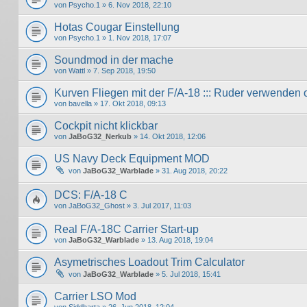
von
Psycho.1
» 6. Nov 2018, 22:10
Hotas Cougar Einstellung
von
Psycho.1
» 1. Nov 2018, 17:07
Soundmod in der mache
von
Wattl
» 7. Sep 2018, 19:50
Kurven Fliegen mit der F/A-18 ::: Ruder verwenden 
von
bavella
» 17. Okt 2018, 09:13
Cockpit nicht klickbar
von
JaBoG32_Nerkub
» 14. Okt 2018, 12:06
US Navy Deck Equipment MOD
von
JaBoG32_Warblade
» 31. Aug 2018, 20:22
DCS: F/A-18 C
von
JaBoG32_Ghost
» 3. Jul 2017, 11:03
Real F/A-18C Carrier Start-up
von
JaBoG32_Warblade
» 13. Aug 2018, 19:04
Asymetrisches Loadout Trim Calculator
von
JaBoG32_Warblade
» 5. Jul 2018, 15:41
Carrier LSO Mod