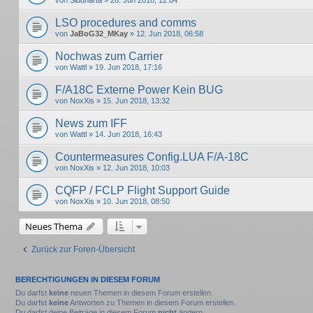
von
Siddharta
» 26. Jun 2018, 12:04
LSO procedures and comms
von
JaBoG32_MKay
» 12. Jun 2018, 06:58
Nochwas zum Carrier
von
Wattl
» 19. Jun 2018, 17:16
F/A18C Externe Power Kein BUG
von
NoxXis
» 15. Jun 2018, 13:32
News zum IFF
von
Wattl
» 14. Jun 2018, 16:43
Countermeasures Config.LUA F/A-18C
von
NoxXis
» 12. Jun 2018, 10:03
CQFP / FCLP Flight Support Guide
von
NoxXis
» 10. Jun 2018, 08:50
Neues Thema
Zurück zur Foren-Übersicht
BERECHTIGUNGEN IN DIESEM FORUM
Du darfst
keine
neuen Themen in diesem Forum erstellen.
Du darfst
keine
Antworten zu Themen in diesem Forum erstellen.
Du darfst deine Beiträge in diesem Forum
nicht
ändern.