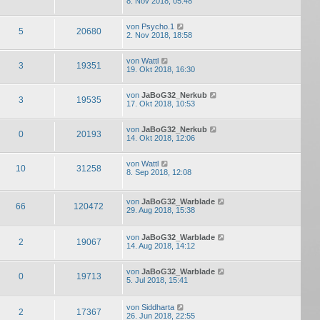
8. Nov 2018, 05:48
von
Psycho.1
5
20680
2. Nov 2018, 18:58
von
Wattl
3
19351
19. Okt 2018, 16:30
von
JaBoG32_Nerkub
3
19535
17. Okt 2018, 10:53
von
JaBoG32_Nerkub
0
20193
14. Okt 2018, 12:06
von
Wattl
10
31258
8. Sep 2018, 12:08
von
JaBoG32_Warblade
66
120472
29. Aug 2018, 15:38
von
JaBoG32_Warblade
2
19067
14. Aug 2018, 14:12
von
JaBoG32_Warblade
0
19713
5. Jul 2018, 15:41
von
Siddharta
2
17367
26. Jun 2018, 22:55