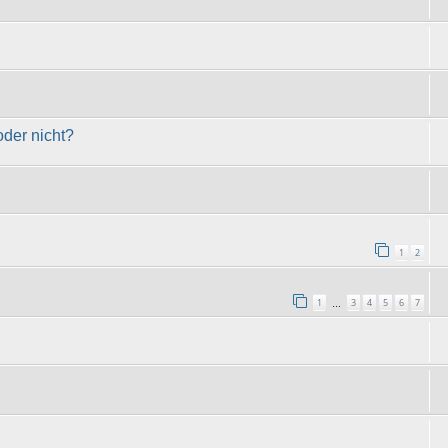
oder nicht?
1
2
1
3
4
5
6
7
…