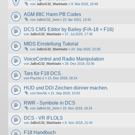
von
JaBoG32_Warblade
» 9. Mai 2018, 18:48
AGM 88C Harm PB Codes
von
JaBoG32_Jemi
» 22. Apr 2021, 13:42
DCS CMS Editor by Bailey (F/A-18 + F16)
von
JaBoG32_Warblade
» 27. Jul 2020, 17:36
MIDS Einstellung Tutorial
von
JaBoG32_Warblade
» 24. Sep 2020, 22:05
VoiceControl and Radio Manipulation
von
JaBoG32_Warblade
» 28. Dez 2018, 02:06
Tars für F18 DCS
von
Psycho.1
» 13. Dez 2018, 18:14
HUD und DDI Zeichen dünner machen.
von
NoxXis
» 21. Sep 2018, 10:53
RWR - Symbole in DCS
von
JaBoG32_Jemi
» 15. Nov 2018, 18:16
DCS - VR IFLOLS
von
JaBoG32_Warblade
» 8. Nov 2018, 21:43
F18 Handbuch