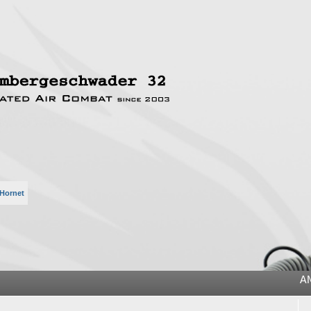
 Hornet
he
A