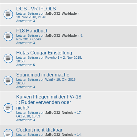
DCS - VR IFLOLS
Letzter Beitrag von
JaBoG32_Warblade
«
10. Nov 2018, 21:40
Antworten:
3
F18 Handbuch
Letzter Beitrag von
JaBoG32_Warblade
«
8.
Nov 2018, 05:48
Antworten:
3
Hotas Cougar Einstellung
Letzter Beitrag von
Psycho.1
«
2. Nov 2018,
18:58
Antworten:
5
Soundmod in der mache
Letzter Beitrag von
Wattl
«
19. Okt 2018,
16:30
Antworten:
3
Kurven Fliegen mit der F/A-18
::: Ruder verwenden oder
nicht?
Letzter Beitrag von
JaBoG32_Nerkub
«
17.
Okt 2018, 10:53
Antworten:
3
Cockpit nicht klickbar
Letzter Beitrag von
JaBoG32_Nerkub
«
14.