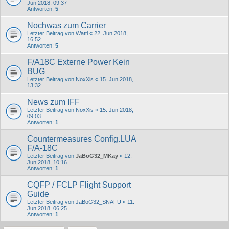
Jun 2018, 09:37
Antworten:
5
Nochwas zum Carrier
Letzter Beitrag von
Wattl
«
22. Jun 2018,
16:52
Antworten:
5
F/A18C Externe Power Kein
BUG
Letzter Beitrag von
NoxXis
«
15. Jun 2018,
13:32
News zum IFF
Letzter Beitrag von
NoxXis
«
15. Jun 2018,
09:03
Antworten:
1
Countermeasures Config.LUA
F/A-18C
Letzter Beitrag von
JaBoG32_MKay
«
12.
Jun 2018, 10:16
Antworten:
1
CQFP / FCLP Flight Support
Guide
Letzter Beitrag von
JaBoG32_SNAFU
«
11.
Jun 2018, 06:25
Antworten:
1