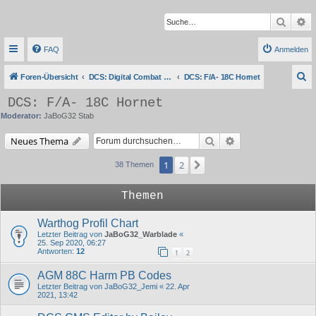
Suche
Er
FAQ
Anmelden
S
Foren-Übersicht
DCS: Digital Combat Simulator Series
DCS: F/A- 18C Hornet
u
DCS: F/A- 18C Hornet
c
Moderator:
JaBoG32 Stab
h
Suche
Erweiterte Suche
Neues Thema
e
1
2
Nächste
38 Themen
Themen
Warthog Profil Chart
Letzter Beitrag von
JaBoG32_Warblade
«
25. Sep 2020, 06:27
Antworten:
12
1
2
AGM 88C Harm PB Codes
Letzter Beitrag von
JaBoG32_Jemi
«
22. Apr
2021, 13:42