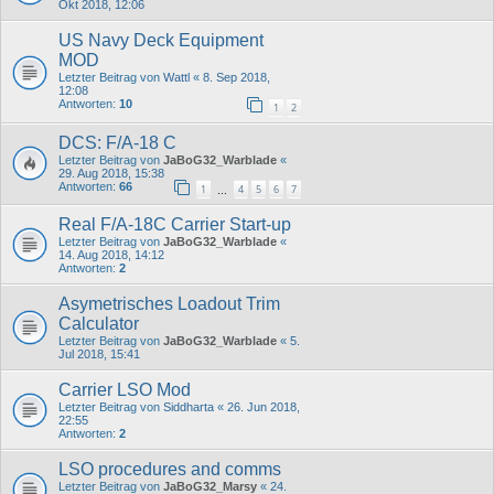
Okt 2018, 12:06
US Navy Deck Equipment
MOD
Letzter Beitrag von
Wattl
«
8. Sep 2018,
12:08
Antworten:
10
1
2
DCS: F/A-18 C
Letzter Beitrag von
JaBoG32_Warblade
«
29. Aug 2018, 15:38
Antworten:
66
1
4
5
6
7
…
Real F/A-18C Carrier Start-up
Letzter Beitrag von
JaBoG32_Warblade
«
14. Aug 2018, 14:12
Antworten:
2
Asymetrisches Loadout Trim
Calculator
Letzter Beitrag von
JaBoG32_Warblade
«
5.
Jul 2018, 15:41
Carrier LSO Mod
Letzter Beitrag von
Siddharta
«
26. Jun 2018,
22:55
Antworten:
2
LSO procedures and comms
Letzter Beitrag von
JaBoG32_Marsy
«
24.