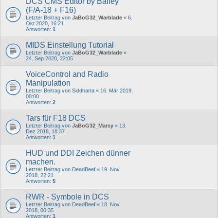
DCS CMS Editor by Bailey
(F/A-18 + F16)
Letzter Beitrag von
JaBoG32_Warblade
«
6.
Okt 2020, 16:21
Antworten:
1
MIDS Einstellung Tutorial
Letzter Beitrag von
JaBoG32_Warblade
«
24. Sep 2020, 22:05
VoiceControl and Radio
Manipulation
Letzter Beitrag von
Siddharta
«
16. Mär 2019,
00:00
Antworten:
2
Tars für F18 DCS
Letzter Beitrag von
JaBoG32_Marsy
«
13.
Dez 2018, 18:37
Antworten:
1
HUD und DDI Zeichen dünner
machen.
Letzter Beitrag von
DeadBeef
«
19. Nov
2018, 22:21
Antworten:
5
RWR - Symbole in DCS
Letzter Beitrag von
DeadBeef
«
18. Nov
2018, 00:35
Antworten:
1