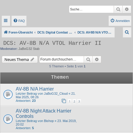
Suche
Er
FAQ
Anmelden
S
Foren-Übersicht
DCS: Digital Combat Simulator Series
DCS: AV-8B N/A VTOL Harrier II
u
DCS: AV-8B N/A VTOL Harrier II
c
Moderator:
JaBoG32 Stab
h
Suche
Erweiterte Suche
Neues Thema
e
5 Themen • Seite
1
von
1
Themen
AV-8B N/A Harrier
Letzter Beitrag von
JaBoG32_Cloud
«
21.
Mai 2025, 08:26
Antworten:
23
1
2
3
AV-8B Night Attack Harrier
Controls
Letzter Beitrag von
Bishop
«
23. Mai 2019,
20:02
Antworten:
5