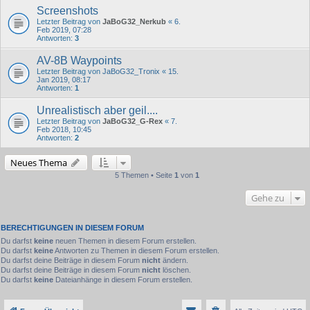
Screenshots
Letzter Beitrag von
JaBoG32_Nerkub
«
6.
Feb 2019, 07:28
Antworten:
3
AV-8B Waypoints
Letzter Beitrag von
JaBoG32_Tronix
«
15.
Jan 2019, 08:17
Antworten:
1
Unrealistisch aber geil....
Letzter Beitrag von
JaBoG32_G-Rex
«
7.
Feb 2018, 10:45
Antworten:
2
Neues Thema
5 Themen • Seite
1
von
1
Gehe zu
BERECHTIGUNGEN IN DIESEM FORUM
Du darfst
keine
neuen Themen in diesem Forum erstellen.
Du darfst
keine
Antworten zu Themen in diesem Forum erstellen.
Du darfst deine Beiträge in diesem Forum
nicht
ändern.
Du darfst deine Beiträge in diesem Forum
nicht
löschen.
Du darfst
keine
Dateianhänge in diesem Forum erstellen.