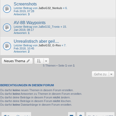
Screenshots
Letzter Beitrag von
JaBoG32_Nerkub
«
6.
Feb 2019, 07:28
Antworten:
3
AV-8B Waypoints
Letzter Beitrag von
JaBoG32_Tronix
«
15.
Jan 2019, 08:17
Antworten:
1
Unrealistisch aber geil....
Letzter Beitrag von
JaBoG32_G-Rex
«
7.
Feb 2018, 10:45
Antworten:
2
Neues Thema
5 Themen • Seite
1
von
1
Gehe zu
BERECHTIGUNGEN IN DIESEM FORUM
Du darfst
keine
neuen Themen in diesem Forum erstellen.
Du darfst
keine
Antworten zu Themen in diesem Forum erstellen.
Du darfst deine Beiträge in diesem Forum
nicht
ändern.
Du darfst deine Beiträge in diesem Forum
nicht
löschen.
Du darfst
keine
Dateianhänge in diesem Forum erstellen.