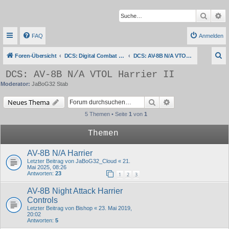
Suche
Er
FAQ
Anmelden
S
Foren-Übersicht
DCS: Digital Combat Simulator Series
DCS: AV-8B N/A VTOL Harrier II
u
DCS: AV-8B N/A VTOL Harrier II
c
Moderator:
JaBoG32 Stab
h
Suche
Erweiterte Suche
Neues Thema
e
5 Themen • Seite
1
von
1
Themen
AV-8B N/A Harrier
Letzter Beitrag von
JaBoG32_Cloud
«
21.
Mai 2025, 08:26
Antworten:
23
1
2
3
AV-8B Night Attack Harrier
Controls
Letzter Beitrag von
Bishop
«
23. Mai 2019,
20:02
Antworten:
5