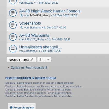
von
bilgatus
» 7. Mär 2017, 20:22
AV-8B Night Attack Harrier Controls
von
JaBoG32_Marsy
» 18. Dez 2017, 22:52
Screenshots
von
Siddharta
» 4. Dez 2017, 00:00
AV-8B Waypoints
von
JaBoG32_Herby
» 15. Jan 2019, 08:11
Unrealistisch aber geil....
von
Siddharta
» 4. Feb 2018, 15:05
Neues Thema
Zurück zur Foren-Übersicht
BERECHTIGUNGEN IN DIESEM FORUM
Du darfst
keine
neuen Themen in diesem Forum erstellen.
Du darfst
keine
Antworten zu Themen in diesem Forum erstellen.
Du darfst deine Beiträge in diesem Forum
nicht
ändern.
Du darfst deine Beiträge in diesem Forum
nicht
löschen.
Du darfst
keine
Dateianhänge in diesem Forum erstellen.
Foren-Übersicht