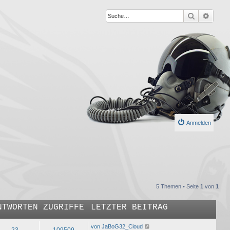
Suche
Erweit
Anmelden
5 Themen • Seite
1
von
1
NTWORTEN
ZUGRIFFE
LETZTER BEITRAG
von
JaBoG32_Cloud
23
109509