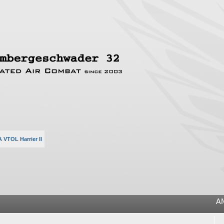
 VTOL Harrier II
he
A