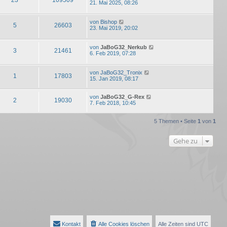
21. Mai 2025, 08:26
von
Bishop
5
26603
23. Mai 2019, 20:02
von
JaBoG32_Nerkub
3
21461
6. Feb 2019, 07:28
von
JaBoG32_Tronix
1
17803
15. Jan 2019, 08:17
von
JaBoG32_G-Rex
2
19030
7. Feb 2018, 10:45
5 Themen • Seite
1
von
1
Gehe zu
Kontakt
Alle Cookies löschen
Alle Zeiten sind
UTC