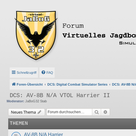
Schnellzugriff
FAQ
Foren-Übersicht
DCS: Digital Combat Simulator Series
DCS: AV-8B N/A
DCS: AV-8B N/A VTOL Harrier II
Moderator:
JaBoG32 Stab
Suche
Erweiterte Suc
Neues Thema
THEMEN
AV-8B N/A Harrier