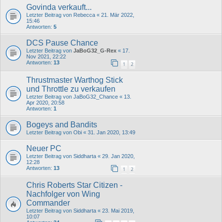
Govinda verkauft...
Letzter Beitrag von
Rebecca
«
21. Mär 2022,
15:46
Antworten:
5
DCS Pause Chance
Letzter Beitrag von
JaBoG32_G-Rex
«
17.
Nov 2021, 22:22
Antworten:
13
1
2
Thrustmaster Warthog Stick
und Throttle zu verkaufen
Letzter Beitrag von
JaBoG32_Chance
«
13.
Apr 2020, 20:58
Antworten:
1
Bogeys and Bandits
Letzter Beitrag von
Obi
«
31. Jan 2020, 13:49
Neuer PC
Letzter Beitrag von
Siddharta
«
29. Jan 2020,
12:28
Antworten:
13
1
2
Chris Roberts Star Citizen -
Nachfolger von Wing
Commander
Letzter Beitrag von
Siddharta
«
23. Mai 2019,
10:07