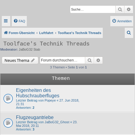
Suche
Er
FAQ
Anmelden
S
Foren-Übersicht
Luftfahrt
Toolface's Technik Threads
u
Toolface's Technik Threads
c
Moderator:
JaBoG32 Stab
h
Suche
Erweiterte Suche
Neues Thema
e
3 Themen • Seite
1
von
1
Themen
Eigenheiten des
Hubschrauberfluges
Letzter Beitrag von
Popeye
«
27. Jun 2018,
21:31
Antworten:
2
Flugzeugantriebe
Letzter Beitrag von
JaBoG32_Ghost
«
23.
Mai 2018, 20:11
Antworten:
3