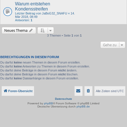
Warum entstehen
Kondensstreifen
Letzter Beitrag von
JaBoG32_SNAFU
«
14.
Mär 2018, 08:49
Antworten:
1
Neues Thema
3 Themen • Seite
1
von
1
Gehe zu
BERECHTIGUNGEN IN DIESEM FORUM
Du darfst
keine
neuen Themen in diesem Forum erstellen.
Du darfst
keine
Antworten zu Themen in diesem Forum erstellen.
Du darfst deine Beiträge in diesem Forum
nicht
ändern.
Du darfst deine Beiträge in diesem Forum
nicht
löschen.
Du darfst
keine
Dateianhänge in diesem Forum erstellen.
Foren-Übersicht
Alle Zeiten sind
UTC
Datenschutz
Powered by
phpBB
® Forum Software © phpBB Limited
Deutsche Übersetzung durch
phpBB.de