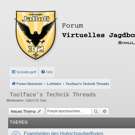
Schnellzugriff
FAQ
Foren-Übersicht
Luftfahrt
Toolface's Technik Threads
Toolface's Technik Threads
Moderator:
JaBoG32 Stab
Suche
Erweiterte Suc
Neues Thema
THEMEN
Eigenheiten des Hubschrauberfluges