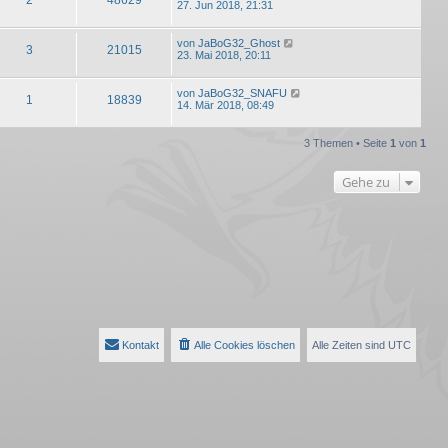
27. Jun 2018, 21:31
von
JaBoG32_Ghost
3
21015
23. Mai 2018, 20:11
von
JaBoG32_SNAFU
1
18839
14. Mär 2018, 08:49
3 Themen • Seite
1
von
1
Gehe zu
Kontakt
Alle Cookies löschen
Alle Zeiten sind
UTC