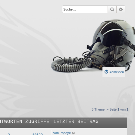
Suche
Erweit
Anmelden
3 Themen • Seite
1
von
1
NTWORTEN
ZUGRIFFE
LETZTER BEITRAG
von
Popeye
2
48629