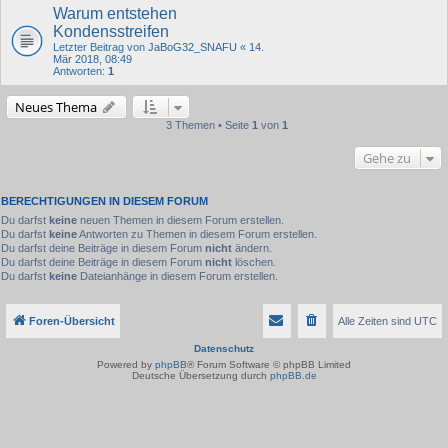
Warum entstehen
Kondensstreifen
Letzter Beitrag von
JaBoG32_SNAFU
«
14.
Mär 2018, 08:49
Antworten:
1
Neues Thema
3 Themen • Seite
1
von
1
Gehe zu
BERECHTIGUNGEN IN DIESEM FORUM
Du darfst
keine
neuen Themen in diesem Forum erstellen.
Du darfst
keine
Antworten zu Themen in diesem Forum erstellen.
Du darfst deine Beiträge in diesem Forum
nicht
ändern.
Du darfst deine Beiträge in diesem Forum
nicht
löschen.
Du darfst
keine
Dateianhänge in diesem Forum erstellen.
Foren-Übersicht
Alle Zeiten sind
UTC
Datenschutz
Powered by
phpBB
® Forum Software © phpBB Limited
Deutsche Übersetzung durch
phpBB.de