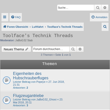
Suche
Er
FAQ
Anmelden
S
Foren-Übersicht
Luftfahrt
Toolface's Technik Threads
u
Toolface's Technik Threads
c
Moderator:
JaBoG32 Stab
h
Suche
Erweiterte Suche
Neues Thema
e
3 Themen • Seite
1
von
1
Themen
Eigenheiten des
Hubschrauberfluges
Letzter Beitrag von
Popeye
«
27. Jun 2018,
21:31
Antworten:
2
Flugzeugantriebe
Letzter Beitrag von
JaBoG32_Ghost
«
23.
Mai 2018, 20:11
Antworten:
3