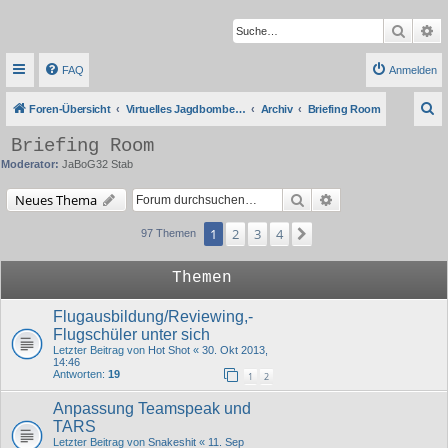
Suche
Er
FAQ
Anmelden
S
Foren-Übersicht
Virtuelles Jagdbombergeschwader 32
Archiv
Briefing Room
u
Briefing Room
c
Moderator:
JaBoG32 Stab
h
Suche
Erweiterte Suche
Neues Thema
e
1
2
3
4
Nächste
97 Themen
Themen
Flugausbildung/Reviewing,-
Flugschüler unter sich
Letzter Beitrag von
Hot Shot
«
30. Okt 2013,
14:46
Antworten:
19
1
2
Anpassung Teamspeak und
TARS
Letzter Beitrag von
Snakeshit
«
11. Sep