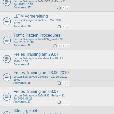
Letzter Beitrag von
JaBoG32_G-Rex
«
11.
Apr 2012, 13:54
Antworten:
17
1
2
LLTM Vorbereitung
Letzter Beitrag von
Jack
«
5. Mär 2011,
17:21
Antworten:
10
1
2
Traffic Pattern Procedures
Letzter Beitrag von
JaBoG32_Laud
«
30.
Dez 2010, 11:40
Antworten:
22
1
2
3
Freies Training am 29.07.
Letzter Beitrag von
Woodstock
«
28. Jul
2010, 13:56
Antworten:
4
Freies Training am 23.06.2010
Letzter Beitrag von
Govinda
«
12. Jul 2010,
19:09
Antworten:
18
1
2
Freies Training am 08.07.
Letzter Beitrag von
JaBoG32_Herby
«
12.
Jul 2010, 08:28
Antworten:
17
1
2
33rd -=gHo$t=-