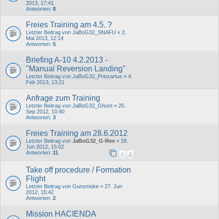
2013, 17:41
Antworten:
8
Freies Training am 4.5. ?
Letzter Beitrag von
JaBoG32_SNAFU
«
2.
Mai 2013, 12:14
Antworten:
5
Briefing A-10 4.2.2013 -
"Manual Reversion Landing"
Letzter Beitrag von
JaBoG32_Prinzartus
«
4.
Feb 2013, 13:21
Anfrage zum Training
Letzter Beitrag von
JaBoG32_Ghost
«
25.
Sep 2012, 10:40
Antworten:
3
Freies Training am 28.6.2012
Letzter Beitrag von
JaBoG32_G-Rex
«
28.
Jun 2012, 15:02
Antworten:
11
1
2
Take off procedure / Formation
Flight
Letzter Beitrag von
Gunsmoke
«
27. Jun
2012, 15:42
Antworten:
2
Mission HACIENDA