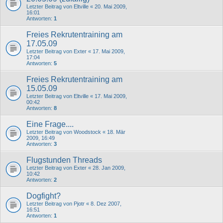
Letzter Beitrag von
Eltville
«
20. Mai 2009,
16:01
Antworten:
1
Freies Rekrutentraining am
17.05.09
Letzter Beitrag von
Exter
«
17. Mai 2009,
17:04
Antworten:
5
Freies Rekrutentraining am
15.05.09
Letzter Beitrag von
Eltville
«
17. Mai 2009,
00:42
Antworten:
8
Eine Frage....
Letzter Beitrag von
Woodstock
«
18. Mär
2009, 16:49
Antworten:
3
Flugstunden Threads
Letzter Beitrag von
Exter
«
28. Jan 2009,
10:42
Antworten:
2
Dogfight?
Letzter Beitrag von
Pjotr
«
8. Dez 2007,
16:51
Antworten:
1