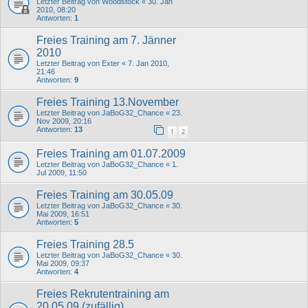
Letzter Beitrag von
Woodstock
«
30. Jan
2010, 08:20
Antworten:
1
Freies Training am 7. Jänner
2010
Letzter Beitrag von
Exter
«
7. Jan 2010,
21:46
Antworten:
9
Freies Training 13.November
Letzter Beitrag von
JaBoG32_Chance
«
23.
Nov 2009, 20:16
Antworten:
13
1
2
Freies Training am 01.07.2009
Letzter Beitrag von
JaBoG32_Chance
«
1.
Jul 2009, 11:50
Freies Training am 30.05.09
Letzter Beitrag von
JaBoG32_Chance
«
30.
Mai 2009, 16:51
Antworten:
5
Freies Training 28.5
Letzter Beitrag von
JaBoG32_Chance
«
30.
Mai 2009, 09:37
Antworten:
4
Freies Rekrutentraining am
20.05.09 (zufällig)