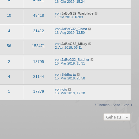
16. Okt 2019, 15:24
von
JaBoG32_Warblade
10
49418
1. Okt 2019, 16:03
von
JaBoG32_Ghost
4
31412
13. Aug 2019, 13:50
von
JaBoG32_MKay
56
153471
2. Apr 2019, 06:11
von
JaBoG32_Butcher
2
18795
16. Mär 2019, 13:31
von
Siddharta
4
21144
15. Mär 2019, 23:58
von
toto
1
17879
13. Mär 2019, 17:28
7 Themen • Seite
1
von
1
Gehe zu