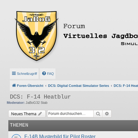
Schnellzugriff
FAQ
Foren-Übersicht
DCS: Digital Combat Simulator Series
DCS: F-14 Heat
DCS: F-14 Heatblur
Moderator:
JaBoG32 Stab
Suche
Erweiterte Suc
Neues Thema
THEMEN
F-14B Musterbild für Pilot Roster