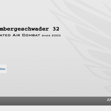
blur
he
A