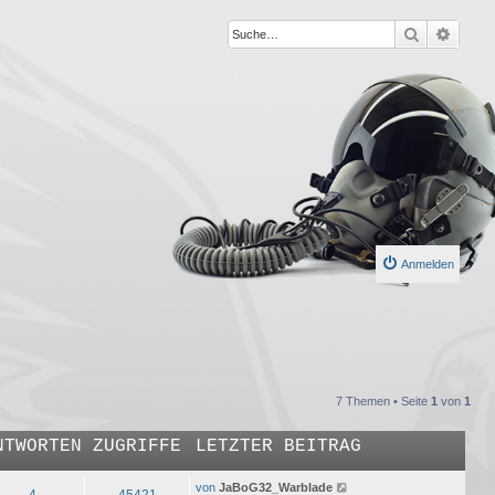
Suche
Erweit
Anmelden
7 Themen • Seite
1
von
1
NTWORTEN
ZUGRIFFE
LETZTER BEITRAG
von
JaBoG32_Warblade
4
45421