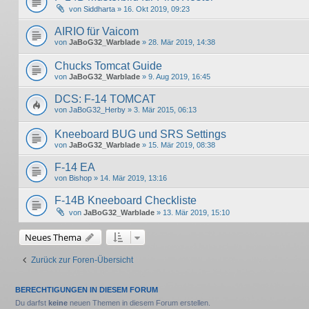
von
Siddharta
» 16. Okt 2019, 09:23
AIRIO für Vaicom
von
JaBoG32_Warblade
» 28. Mär 2019, 14:38
Chucks Tomcat Guide
von
JaBoG32_Warblade
» 9. Aug 2019, 16:45
DCS: F-14 TOMCAT
von
JaBoG32_Herby
» 3. Mär 2015, 06:13
Kneeboard BUG und SRS Settings
von
JaBoG32_Warblade
» 15. Mär 2019, 08:38
F-14 EA
von
Bishop
» 14. Mär 2019, 13:16
F-14B Kneeboard Checkliste
von
JaBoG32_Warblade
» 13. Mär 2019, 15:10
Neues Thema
Zurück zur Foren-Übersicht
BERECHTIGUNGEN IN DIESEM FORUM
Du darfst
keine
neuen Themen in diesem Forum erstellen.