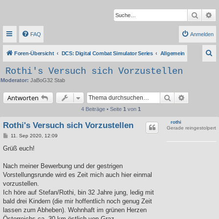
Suche
Er
FAQ
Anmelden
S
Foren-Übersicht
DCS: Digital Combat Simulator Series
Allgemein
u
Rothi's Versuch sich Vorzustellen
c
Moderator:
JaBoG32 Stab
h
Suche
Erweiterte 
Antworten
e
4 Beiträge • Seite
1
von
1
rothi
Rothi's Versuch sich Vorzustellen
Gerade reingestolpert
B
11. Sep 2020, 12:09
e
i
Grüß euch!
t
r
a
Nach meiner Bewerbung und der gestrigen
g
Vorstellungsrunde wird es Zeit mich auch hier einmal
vorzustellen.
Ich höre auf Stefan/Rothi, bin 32 Jahre jung, ledig mit
bald drei Kindern (die mir hoffentlich noch genug Zeit
lassen zum Abheben). Wohnhaft im grünen Herzen
Österreichs ca. 30 km östlich von Graz.