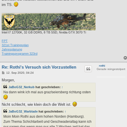
im TS.
Intel I7 12700K, 32 GB DDR5, 8 TB SSD, Nvidia GTX 3070 Ti
FPT
321st Trainingsplan
Jahresplanung
Trainingsprogramm 323rd
rothi
Re: Rothi's Versuch sich Vorzustellen
Gerade reingestolpert
B
12. Sep 2020, 04:24
e
i
Morgen,
t
r
JaBoG32_Nerkub
hat geschrieben:
↑
a
Na dann wink ich mal aus graz/seiersberg richtung osten
g
Nicht schlecht, wie klein doch die Welt ist.
JaBoG32_Warblade
hat geschrieben:
↑
Moin Moin Rothi aus dem hohen Norden (Hamburg).
Zum Thema Schichtarbeit und Geschwaderaltag kann ich
nur sagen das wenn man nur alle 2 Wochen zeit hat das