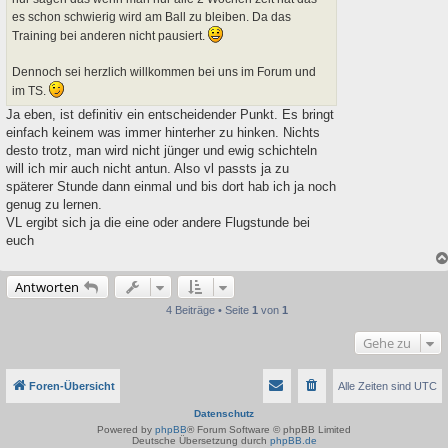
es schon schwierig wird am Ball zu bleiben. Da das
Training bei anderen nicht pausiert.
Dennoch sei herzlich willkommen bei uns im Forum und
im TS.
Ja eben, ist definitiv ein entscheidender Punkt. Es bringt
einfach keinem was immer hinterher zu hinken. Nichts
desto trotz, man wird nicht jünger und ewig schichteln
will ich mir auch nicht antun. Also vl passts ja zu
späterer Stunde dann einmal und bis dort hab ich ja noch
genug zu lernen.
VL ergibt sich ja die eine oder andere Flugstunde bei
euch
Antworten
4 Beiträge • Seite
1
von
1
Gehe zu
Foren-Übersicht
Alle Zeiten sind
UTC
Datenschutz
Powered by
phpBB
® Forum Software © phpBB Limited
Deutsche Übersetzung durch
phpBB.de