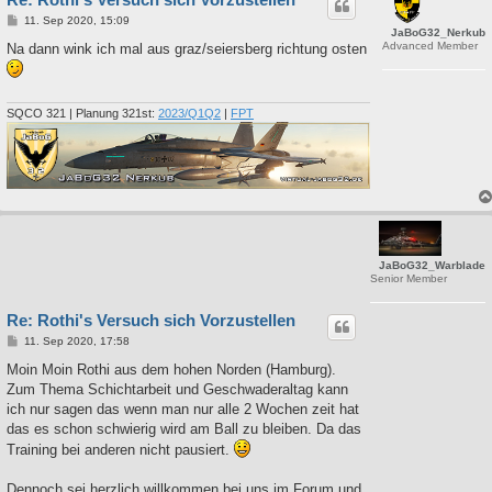
B
11. Sep 2020, 15:09
JaBoG32_Nerkub
e
Advanced Member
i
Na dann wink ich mal aus graz/seiersberg richtung osten
t
r
a
g
SQCO 321 | Planung 321st:
2023/Q1Q2
|
FPT
JaBoG32_Warblade
Senior Member
Re: Rothi's Versuch sich Vorzustellen
B
11. Sep 2020, 17:58
e
i
Moin Moin Rothi aus dem hohen Norden (Hamburg).
t
Zum Thema Schichtarbeit und Geschwaderaltag kann
r
a
ich nur sagen das wenn man nur alle 2 Wochen zeit hat
g
das es schon schwierig wird am Ball zu bleiben. Da das
Training bei anderen nicht pausiert.
Dennoch sei herzlich willkommen bei uns im Forum und