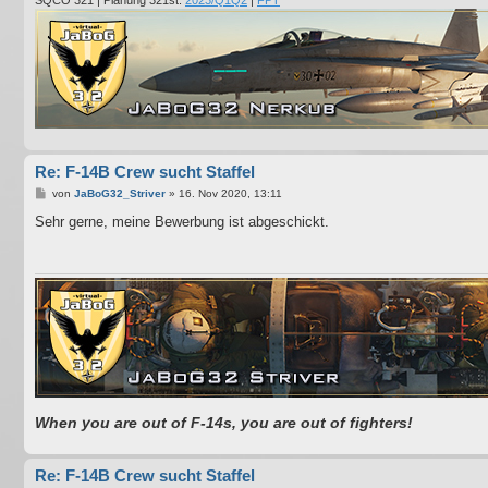
SQCO 321 | Planung 321st:
2023/Q1Q2
|
FPT
Re: F-14B Crew sucht Staffel
B
von
JaBoG32_Striver
»
16. Nov 2020, 13:11
e
i
Sehr gerne, meine Bewerbung ist abgeschickt.
t
r
a
g
When you are out of F-14s, you are out of fighters!
Re: F-14B Crew sucht Staffel