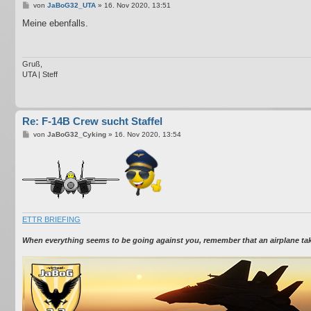
B
von
JaBoG32_UTA
»
16. Nov 2020, 13:51
e
i
Meine ebenfalls.
t
r
a
g
Gruß,
UTA | Steff
Re: F-14B Crew sucht Staffel
B
von
JaBoG32_Cyking
»
16. Nov 2020, 13:54
e
i
t
r
a
g
ETTR BRIEFING
When everything seems to be going against you, remember that an airplane takes