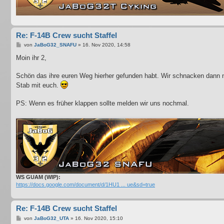
Re: F-14B Crew sucht Staffel
B
von
JaBoG32_SNAFU
»
16. Nov 2020, 14:58
e
i
Moin ihr 2,
t
r
a
Schön das ihre euren Weg hierher gefunden habt. Wir schnacken dann 
g
Stab mit euch.
PS: Wenn es früher klappen sollte melden wir uns nochmal.
WS GUAM (WIP):
https://docs.google.com/document/d/1HU1 ... ue&sd=true
Re: F-14B Crew sucht Staffel
B
von
JaBoG32_UTA
»
16. Nov 2020, 15:10
e