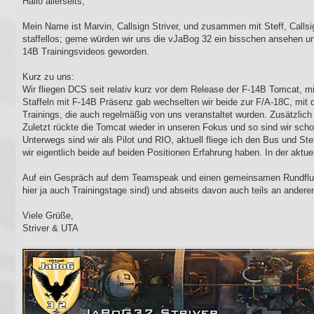
Hallo allerseits,
t
r
a
Mein Name ist Marvin, Callsign Striver, und zusammen mit Steff, Callsign
g
staffellos; gerne würden wir uns die vJaBog 32 ein bisschen ansehen 
14B Trainingsvideos geworden.
Kurz zu uns:
Wir fliegen DCS seit relativ kurz vor dem Release der F-14B Tomcat, mit
Staffeln mit F-14B Präsenz gab wechselten wir beide zur F/A-18C, mit d
Trainings, die auch regelmäßig von uns veranstaltet wurden. Zusätzlich
Zuletzt rückte die Tomcat wieder in unseren Fokus und so sind wir sch
Unterwegs sind wir als Pilot und RIO, aktuell fliege ich den Bus und 
wir eigentlich beide auf beiden Positionen Erfahrung haben. In der aktue
Auf ein Gespräch auf dem Teamspeak und einen gemeinsamen Rundflug f
hier ja auch Trainingstage sind) und abseits davon auch teils an andere
Viele Grüße,
Striver & UTA