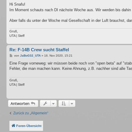
i
Hi Snafu!
t
Im Moment schauts nach DI nächste Woche aus. Wir werden bis dahin v
r
a
g
Aber falls du unter der Woche mal Gesellschaft in der Luft brauchst, da
Gruß,
UTA | Steff
Re: F-14B Crew sucht Staffel
B
von
JaBoG32_UTA
»
16. Nov 2020, 15:21
e
i
Eine Frage vorneweg: wir müssen beide noch von "open beta" auf "st
t
Fehler, die man machen kann. Keine Ahnung, z.B. nachher sind alle Tas
r
a
g
Gruß,
UTA | Steff
Antworten
Zurück zu „Allgemein“
Foren-Übersicht