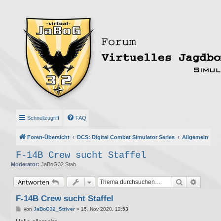
Schnellzugriff
FAQ
Foren-Übersicht
DCS: Digital Combat Simulator Series
Allgemein
F-14B Crew sucht Staffel
Moderator:
JaBoG32 Stab
Suche
Erweite
Antworten
F-14B Crew sucht Staffel
B
von
JaBoG32_Striver
»
15. Nov 2020, 12:53
e
i