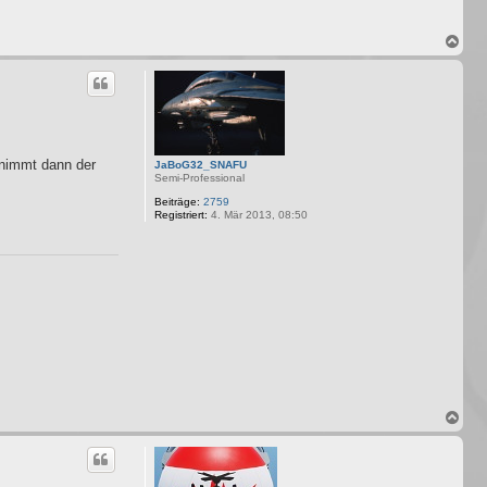
N
a
c
h
o
b
e
n
rnimmt dann der
JaBoG32_SNAFU
Semi-Professional
Beiträge:
2759
Registriert:
4. Mär 2013, 08:50
N
a
c
h
o