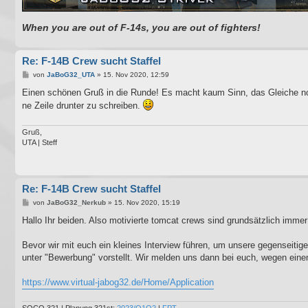
When you are out of F-14s, you are out of fighters!
Re: F-14B Crew sucht Staffel
B
von
JaBoG32_UTA
»
15. Nov 2020, 12:59
e
i
Einen schönen Gruß in die Runde! Es macht kaum Sinn, das Gleiche no
t
ne Zeile drunter zu schreiben.
r
a
g
Gruß,
UTA | Steff
Re: F-14B Crew sucht Staffel
B
von
JaBoG32_Nerkub
»
15. Nov 2020, 15:19
e
i
Hallo Ihr beiden. Also motivierte tomcat crews sind grundsätzlich imme
t
r
a
Bevor wir mit euch ein kleines Interview führen, um unsere gegenseitig
g
unter "Bewerbung" vorstellt. Wir melden uns dann bei euch, wegen ein
https://www.virtual-jabog32.de/Home/Application