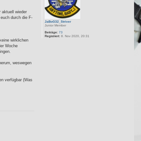
 aktuell wieder
euch durch die F-
JaBoG32_Striver
Junior Member
Beiträge:
73
Registriert:
8. Nov 2020, 20:31
keine wirklichen
 der Woche
ingen.
s herum, weswegen
en verfügbar (Was