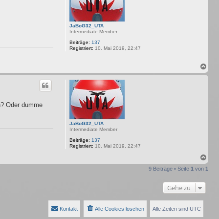
b
e
n
JaBoG32_UTA
Intermediate Member
Beiträge:
137
Registriert:
10. Mai 2019, 22:47
N
a
c
h
o
b
en? Oder dumme
e
n
JaBoG32_UTA
Intermediate Member
Beiträge:
137
Registriert:
10. Mai 2019, 22:47
N
a
9 Beiträge • Seite
1
von
1
c
h
o
Gehe zu
b
e
n
Kontakt
Alle Cookies löschen
Alle Zeiten sind
UTC