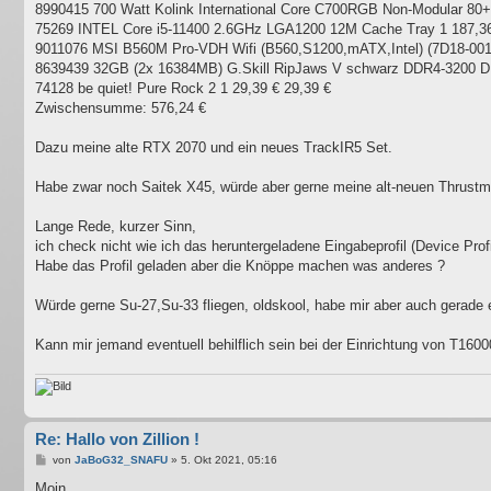
8990415 700 Watt Kolink International Core C700RGB Non-Modular 80+ 
75269 INTEL Core i5-11400 2.6GHz LGA1200 12M Cache Tray 1 187,36
9011076 MSI B560M Pro-VDH Wifi (B560,S1200,mATX,Intel) (7D18-001R
8639439 32GB (2x 16384MB) G.Skill RipJaws V schwarz DDR4-3200 DIM
74128 be quiet! Pure Rock 2 1 29,39 € 29,39 €
Zwischensumme: 576,24 €
Dazu meine alte RTX 2070 und ein neues TrackIR5 Set.
Habe zwar noch Saitek X45, würde aber gerne meine alt-neuen Thrust
Lange Rede, kurzer Sinn,
ich check nicht wie ich das heruntergeladene Eingabeprofil (Device Profile)
Habe das Profil geladen aber die Knöppe machen was anderes ?
Würde gerne Su-27,Su-33 fliegen, oldskool, habe mir aber auch gerade
Kann mir jemand eventuell behilflich sein bei der Einrichtung von T160
Re: Hallo von Zillion !
B
von
JaBoG32_SNAFU
»
5. Okt 2021, 05:16
e
i
Moin,