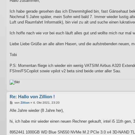
Hallo zusammen,
t
r
a
Ich habe gerade gesehen das ich Ehrenmitglied bin, fast Gänsehaut b
g
Nochmal 5 Jahre später, mein Sohn wird bald 7. Immer wieder lustig a
Luft und Raumfahrt Informatik), bin viel zu alt und suche einen lukrative
Ich hoffe nach wie vor bei euch läuft alles gut und wollte mich nur mal 
Liebe Liebe Grüße an alle alten Hasen, und die aufstrebenden neuen, ma
Tobi
P.S: Momentan fliege ich wieder ein wenig VATSIM Airbus A320 Extended
FSInn/FSCopilot sowie vpilot v2 beta sind beide unter aller Sau.
Re: Hallo von Zillion !
B
von
Zillion
»
4. Okt 2021, 23:20
e
i
Alle Jahre wieder (8 Jahre her),
t
r
a
hi, ich habe mir wieder einen neuen Rechner gekauft, intel i5 11th ge
g
8952441 1000GB WD Blue SN550 NVMe M.2 PCIe 3.0 x4 3D-NAND TLC