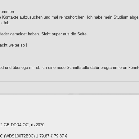
ekommen.
lte Kontakte aufzusuchen und mal reinzuhorchen. Ich habe mein Studium abg
n Job.
wieder gemeldet haben. Sieht super aus die Seite.
cht weiter so !
 und überlege mir ob ich eine neue Schnittstelle dafür programmieren könnt
n, 32 GB DDR4 OC, rtx2070
 (WDS100T2B0C) 1 79,87 € 79,87 €