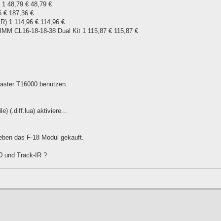
1 48,79 € 48,79 €
 € 187,36 €
) 1 114,96 € 114,96 €
M CL16-18-18-38 Dual Kit 1 115,87 € 115,87 €
master T16000 benutzen.
 (.diff.lua) aktiviere...
 eben das F-18 Modul gekauft.
00 und Track-IR ?