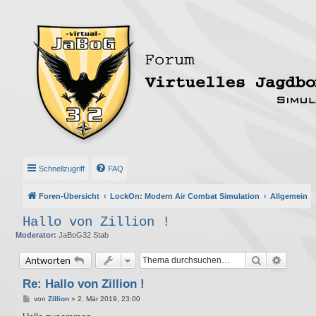
Schnellzugriff
FAQ
Foren-Übersicht
LockOn: Modern Air Combat Simulation
Allgemein
Hallo von Zillion !
Moderator:
JaBoG32 Stab
Suche
Erweite
Antworten
Re: Hallo von Zillion !
B
von
Zillion
»
2. Mär 2019, 23:00
e
i