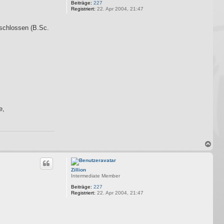
Beiträge:
227
Registriert:
22. Apr 2004, 21:47
eschlossen (B.Sc.
e,
N
a
c
h
Zillion
o
Intermediate Member
b
e
Beiträge:
227
n
Registriert:
22. Apr 2004, 21:47