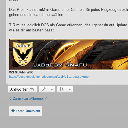
t
r
a
Das Profil kannst mM in Game unter Controls für jedes Flugzeug einzeln
g
gehen und die lua.diff auswählen.
TIR muss lediglich DCS als Game erkennen, dazu gehst du auf Update G
wie es dir am besten passt.
WS GUAM (WIP):
https://docs.google.com/document/d/1HU1 ... ue&sd=true
Antworten
Zurück zu „Allgemein“
Foren-Übersicht