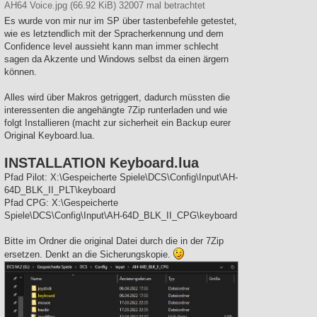
AH64 Voice.jpg (66.92 KiB) 32007 mal betrachtet
Es wurde von mir nur im SP über tastenbefehle getestet,
wie es letztendlich mit der Spracherkennung und dem
Confidence level aussieht kann man immer schlecht
sagen da Akzente und Windows selbst da einen ärgern
können.
Alles wird über Makros getriggert, dadurch müssten die
interessenten die angehängte 7Zip runterladen und wie
folgt Installieren (macht zur sicherheit ein Backup eurer
Original Keyboard.lua.
INSTALLATION Keyboard.lua
Pfad Pilot: X:\Gespeicherte Spiele\DCS\Config\Input\AH-
64D_BLK_II_PLT\keyboard
Pfad CPG: X:\Gespeicherte
Spiele\DCS\Config\Input\AH-64D_BLK_II_CPG\keyboard
Bitte im Ordner die original Datei durch die in der 7Zip
ersetzen. Denkt an die Sicherungskopie.