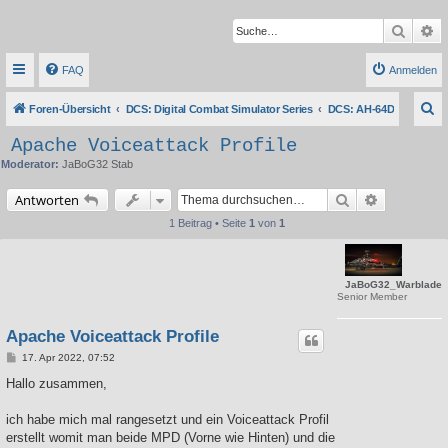
Suche
Er
FAQ
Anmelden
S
Foren-Übersicht
DCS: Digital Combat Simulator Series
DCS: AH-64D
u
Apache Voiceattack Profile
c
Moderator:
JaBoG32 Stab
h
Suche
Erweiterte 
Antworten
e
1 Beitrag • Seite
1
von
1
JaBoG32_Warblade
Senior Member
Apache Voiceattack Profile
B
17. Apr 2022, 07:52
e
i
Hallo zusammen,
t
r
a
ich habe mich mal rangesetzt und ein Voiceattack Profil
g
erstellt womit man beide MPD (Vorne wie Hinten) und die