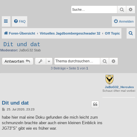
Suche
Er
FAQ
Anmelden
S
Foren-Übersicht
Virtuelles Jagdbombergeschwader 32
Off Topic
u
Dit und dat
c
Moderator:
JaBoG32 Stab
h
Suche
Erweiterte 
Antworten
e
3 Beiträge • Seite
1
von
1
JaBoG32_Hercules
Schaut öfter mal vorbei
Dit und dat
B
25. Jul 2020, 23:23
e
i
habe hier mal eine Doku gefunden die mich leicht zum
t
schmunzeln brachte aber auch einen kleinen Einblick ins
r
a
JG73"S" gibt wie es früher war.
g