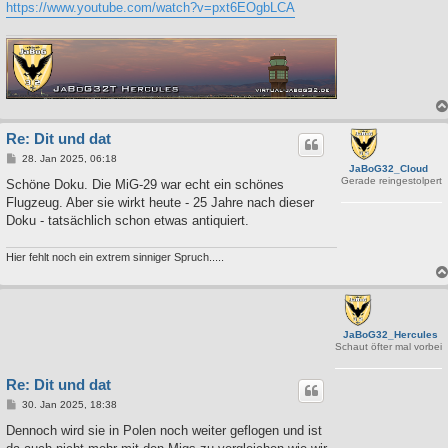
https://www.youtube.com/watch?v=pxt6EOgbLCA
Re: Dit und dat
B
28. Jan 2025, 06:18
JaBoG32_Cloud
e
Gerade reingestolpert
i
Schöne Doku. Die MiG-29 war echt ein schönes
t
Flugzeug. Aber sie wirkt heute - 25 Jahre nach dieser
r
a
Doku - tatsächlich schon etwas antiquiert.
g
Hier fehlt noch ein extrem sinniger Spruch.....
JaBoG32_Hercules
Schaut öfter mal vorbei
Re: Dit und dat
B
30. Jan 2025, 18:38
e
i
Dennoch wird sie in Polen noch weiter geflogen und ist
t