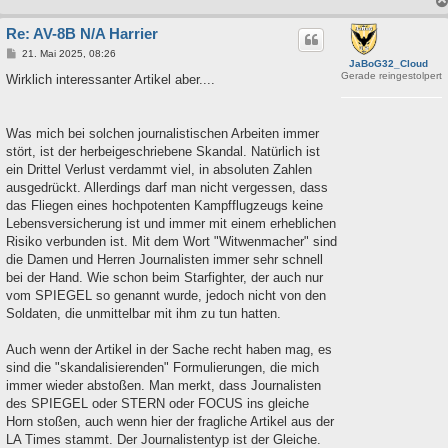
Re: AV-8B N/A Harrier
B
21. Mai 2025, 08:26
JaBoG32_Cloud
e
Gerade reingestolpert
i
Wirklich interessanter Artikel aber....
t
r
a
g
Was mich bei solchen journalistischen Arbeiten immer
stört, ist der herbeigeschriebene Skandal. Natürlich ist
ein Drittel Verlust verdammt viel, in absoluten Zahlen
ausgedrückt. Allerdings darf man nicht vergessen, dass
das Fliegen eines hochpotenten Kampfflugzeugs keine
Lebensversicherung ist und immer mit einem erheblichen
Risiko verbunden ist. Mit dem Wort "Witwenmacher" sind
die Damen und Herren Journalisten immer sehr schnell
bei der Hand. Wie schon beim Starfighter, der auch nur
vom SPIEGEL so genannt wurde, jedoch nicht von den
Soldaten, die unmittelbar mit ihm zu tun hatten.
Auch wenn der Artikel in der Sache recht haben mag, es
sind die "skandalisierenden" Formulierungen, die mich
immer wieder abstoßen. Man merkt, dass Journalisten
des SPIEGEL oder STERN oder FOCUS ins gleiche
Horn stoßen, auch wenn hier der fragliche Artikel aus der
LA Times stammt. Der Journalistentyp ist der Gleiche.