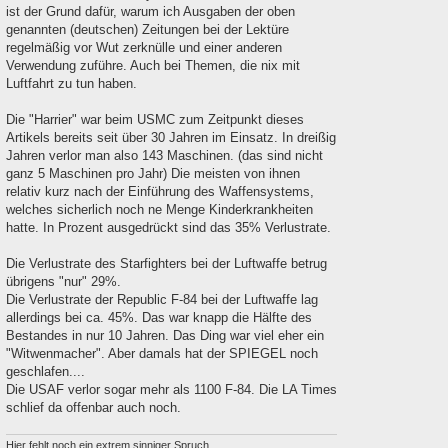
ist der Grund dafür, warum ich Ausgaben der oben
genannten (deutschen) Zeitungen bei der Lektüre
regelmäßig vor Wut zerknülle und einer anderen
Verwendung zuführe. Auch bei Themen, die nix mit
Luftfahrt zu tun haben.
Die "Harrier" war beim USMC zum Zeitpunkt dieses
Artikels bereits seit über 30 Jahren im Einsatz. In dreißig
Jahren verlor man also 143 Maschinen. (das sind nicht
ganz 5 Maschinen pro Jahr) Die meisten von ihnen
relativ kurz nach der Einführung des Waffensystems,
welches sicherlich noch ne Menge Kinderkrankheiten
hatte. In Prozent ausgedrückt sind das 35% Verlustrate.
Die Verlustrate des Starfighters bei der Luftwaffe betrug
übrigens "nur" 29%.
Die Verlustrate der Republic F-84 bei der Luftwaffe lag
allerdings bei ca. 45%. Das war knapp die Hälfte des
Bestandes in nur 10 Jahren. Das Ding war viel eher ein
"Witwenmacher". Aber damals hat der SPIEGEL noch
geschlafen....
Die USAF verlor sogar mehr als 1100 F-84. Die LA Times
schlief da offenbar auch noch.
Hier fehlt noch ein extrem sinniger Spruch.....