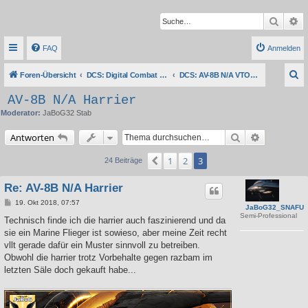
Suche
Er
FAQ
Anmelden
S
Foren-Übersicht
DCS: Digital Combat Simulator Series
DCS: AV-8B N/A VTOL Harrier II
u
AV-8B N/A Harrier
c
Moderator:
JaBoG32 Stab
h
Suche
Erweiterte 
Antworten
e
1
2
3
Vorherige
24 Beiträge
Re: AV-8B N/A Harrier
B
19. Okt 2018, 07:57
JaBoG32_SNAFU
e
Semi-Professional
i
Technisch finde ich die harrier auch faszinierend und da
t
sie ein Marine Flieger ist sowieso, aber meine Zeit recht
r
a
vllt gerade dafür ein Muster sinnvoll zu betreiben.
g
Obwohl die harrier trotz Vorbehalte gegen razbam im
letzten Säle doch gekauft habe...