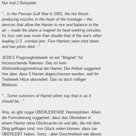
Nur mal 2 Beispiele:
"...In the Persian Gulf War in 1991, the hot thrust-
producing nozzles in the heart of the fuselage -- the
devices that allow the Harrier to rise and balance in the
air -- made the plane a magnet for heat-seeking missiles.
Its loss rate was more than double that of the war's other
leading U.S. combat jets. Five Harriers were shot down
and two pilots died..."
JEDES Flugzeugtriebwerk ist ein "Magnet" für
hitzesuchende Raketen. Das ist kein
Alleinstellungsmerkmal der Harrier. Der Artikel suggeriert
hier aber, dass 5 Harrier abgeschossen wurden, weil ihr
Triebwerk Hitze absondert. Das ist doch völliger
Blödsinn.
"...Some survivors of Harrier pilots say that is as it
should be..."
Aha, es gibt sogar ÜBERLEBENDE Harrierpiloten. Allein
die Formulierung suggeriert, dass das Überleben in
einem Harrier reine Glücksache ist und alle, die mit dem
Ding geflogen sind, von Glück reden können, dass sie
ÜBERLEBT haben. Sorry - aber Geschreibsel wie dieses