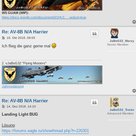
WS GUAM (WIP):
https://docs.google.com/document/d/1HU1 ... ue&sd=true
Re: AV-8B N/A Harrier
B
19. Okt 2018, 09:05
JaBoG32_Marsy
e
Senior Member
i
Ich flieg die ganz gerne mal
t
r
a
g
2. vJaBoG32 "Flying Mosters"
Jahresplanung
Re: AV-8B N/A Harrier
B
14. Dez 2018, 14:10
JaBoG32_Tronix
e
Advanced Member
i
Landing Light BUG
t
r
a
Lösung
:
g
https://forums.eagle.ru/showthread.php?t=226301