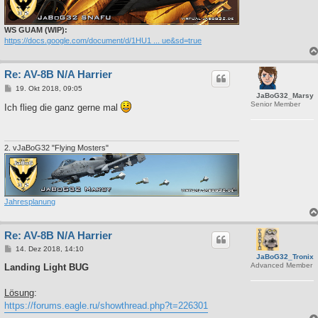
WS GUAM (WIP):
https://docs.google.com/document/d/1HU1 ... ue&sd=true
Re: AV-8B N/A Harrier
B
19. Okt 2018, 09:05
JaBoG32_Marsy
e
Senior Member
i
Ich flieg die ganz gerne mal
t
r
a
g
2. vJaBoG32 "Flying Mosters"
Jahresplanung
Re: AV-8B N/A Harrier
B
14. Dez 2018, 14:10
JaBoG32_Tronix
e
Advanced Member
i
Landing Light BUG
t
r
a
Lösung
:
g
https://forums.eagle.ru/showthread.php?t=226301