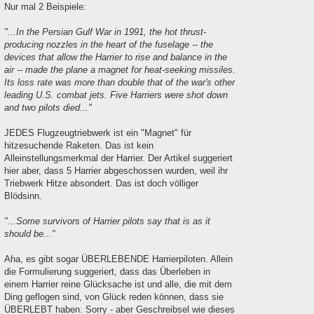
Nur mal 2 Beispiele:
"...In the Persian Gulf War in 1991, the hot thrust-
producing nozzles in the heart of the fuselage -- the
devices that allow the Harrier to rise and balance in the
air -- made the plane a magnet for heat-seeking missiles.
Its loss rate was more than double that of the war's other
leading U.S. combat jets. Five Harriers were shot down
and two pilots died..."
JEDES Flugzeugtriebwerk ist ein "Magnet" für
hitzesuchende Raketen. Das ist kein
Alleinstellungsmerkmal der Harrier. Der Artikel suggeriert
hier aber, dass 5 Harrier abgeschossen wurden, weil ihr
Triebwerk Hitze absondert. Das ist doch völliger
Blödsinn.
"...Some survivors of Harrier pilots say that is as it
should be..."
Aha, es gibt sogar ÜBERLEBENDE Harrierpiloten. Allein
die Formulierung suggeriert, dass das Überleben in
einem Harrier reine Glücksache ist und alle, die mit dem
Ding geflogen sind, von Glück reden können, dass sie
ÜBERLEBT haben. Sorry - aber Geschreibsel wie dieses