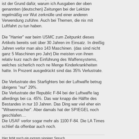
ist der Grund dafür, warum ich Ausgaben der oben
genannten (deutschen) Zeitungen bei der Lektüre
regelmäßig vor Wut zerknülle und einer anderen
Verwendung zuführe. Auch bei Themen, die nix mit
Luftfahrt zu tun haben.
Die "Harrier" war beim USMC zum Zeitpunkt dieses
Artikels bereits seit über 30 Jahren im Einsatz. In dreißig
Jahren verlor man also 143 Maschinen. (das sind nicht
ganz 5 Maschinen pro Jahr) Die meisten von ihnen
relativ kurz nach der Einführung des Waffensystems,
welches sicherlich noch ne Menge Kinderkrankheiten
hatte. In Prozent ausgedrückt sind das 35% Verlustrate.
Die Verlustrate des Starfighters bei der Luftwaffe betrug
übrigens "nur" 29%.
Die Verlustrate der Republic F-84 bei der Luftwaffe lag
allerdings bei ca. 45%. Das war knapp die Hälfte des
Bestandes in nur 10 Jahren. Das Ding war viel eher ein
"Witwenmacher". Aber damals hat der SPIEGEL noch
geschlafen....
Die USAF verlor sogar mehr als 1100 F-84. Die LA Times
schlief da offenbar auch noch.
Hier fehlt noch ein extrem sinniger Spruch.....