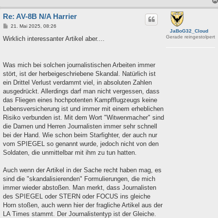
Re: AV-8B N/A Harrier
B
21. Mai 2025, 08:26
JaBoG32_Cloud
e
Gerade reingestolpert
i
Wirklich interessanter Artikel aber....
t
r
a
g
Was mich bei solchen journalistischen Arbeiten immer
stört, ist der herbeigeschriebene Skandal. Natürlich ist
ein Drittel Verlust verdammt viel, in absoluten Zahlen
ausgedrückt. Allerdings darf man nicht vergessen, dass
das Fliegen eines hochpotenten Kampfflugzeugs keine
Lebensversicherung ist und immer mit einem erheblichen
Risiko verbunden ist. Mit dem Wort "Witwenmacher" sind
die Damen und Herren Journalisten immer sehr schnell
bei der Hand. Wie schon beim Starfighter, der auch nur
vom SPIEGEL so genannt wurde, jedoch nicht von den
Soldaten, die unmittelbar mit ihm zu tun hatten.
Auch wenn der Artikel in der Sache recht haben mag, es
sind die "skandalisierenden" Formulierungen, die mich
immer wieder abstoßen. Man merkt, dass Journalisten
des SPIEGEL oder STERN oder FOCUS ins gleiche
Horn stoßen, auch wenn hier der fragliche Artikel aus der
LA Times stammt. Der Journalistentyp ist der Gleiche.