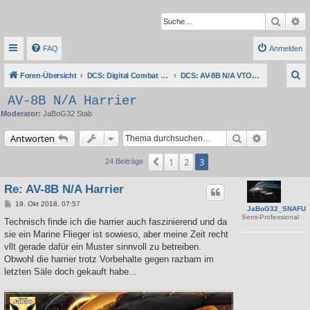
Suche
Er
FAQ
Anmelden
S
Foren-Übersicht
DCS: Digital Combat Simulator Series
DCS: AV-8B N/A VTOL Harrier II
u
AV-8B N/A Harrier
c
Moderator:
JaBoG32 Stab
h
Suche
Erweiterte 
Antworten
e
1
2
3
Vorherige
24 Beiträge
Re: AV-8B N/A Harrier
B
19. Okt 2018, 07:57
JaBoG32_SNAFU
e
Semi-Professional
i
Technisch finde ich die harrier auch faszinierend und da
t
sie ein Marine Flieger ist sowieso, aber meine Zeit recht
r
a
vllt gerade dafür ein Muster sinnvoll zu betreiben.
g
Obwohl die harrier trotz Vorbehalte gegen razbam im
letzten Säle doch gekauft habe...