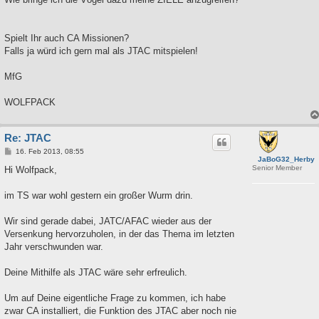
Spielt Ihr auch CA Missionen?
Falls ja würd ich gern mal als JTAC mitspielen!
MfG
WOLFPACK
Re: JTAC
B
16. Feb 2013, 08:55
JaBoG32_Herby
e
Senior Member
i
Hi Wolfpack,
t
r
a
im TS war wohl gestern ein großer Wurm drin.
g
Wir sind gerade dabei, JATC/AFAC wieder aus der
Versenkung hervorzuholen, in der das Thema im letzten
Jahr verschwunden war.
Deine Mithilfe als JTAC wäre sehr erfreulich.
Um auf Deine eigentliche Frage zu kommen, ich habe
zwar CA installiert, die Funktion des JTAC aber noch nie