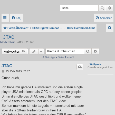
Suche
Er
FAQ
Anmelden
S
Foren-Übersicht
DCS: Digital Combat Simulator Series
DCS: Combined Arms
u
JTAC
c
Moderator:
JaBoG32 Stab
h
Suche
Erweiterte 
Antworten
e
4 Beiträge • Seite
1
von
1
Wolfpack
JTAC
Gerade reingestolpert
B
15. Feb 2013, 20:25
e
i
Grüss euch,
t
r
a
Ich habe mir gerade CA installiert und die ersten single
g
player USA missionen als GFC auf coy ebene gespielt.
Bin in die rolle des JTAC geschlüpft und wollte meine
CAS Assets anfordern über den JTAC view.
So nun markiere ich die targeds mit smoke od mit laser
aber die a 10'ers bleiben brav in ihrer HA.
Wie bringe ich die Vögel dazu meine ZIELE anzugreifen?