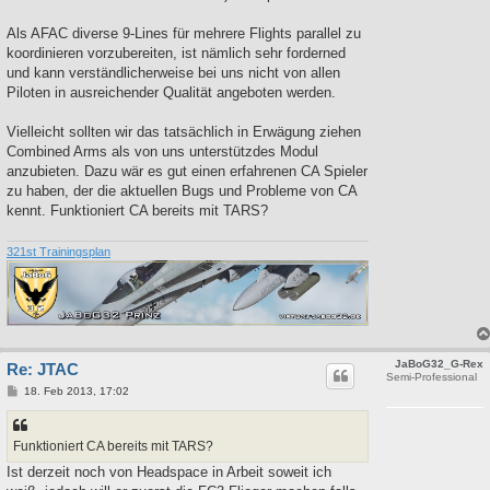
Als AFAC diverse 9-Lines für mehrere Flights parallel zu
koordinieren vorzubereiten, ist nämlich sehr forderned
und kann verständlicherweise bei uns nicht von allen
Piloten in ausreichender Qualität angeboten werden.
Vielleicht sollten wir das tatsächlich in Erwägung ziehen
Combined Arms als von uns unterstützdes Modul
anzubieten. Dazu wär es gut einen erfahrenen CA Spieler
zu haben, der die aktuellen Bugs und Probleme von CA
kennt. Funktioniert CA bereits mit TARS?
321st Trainingsplan
JaBoG32_G-Rex
Re: JTAC
Semi-Professional
B
18. Feb 2013, 17:02
e
i
t
r
Funktioniert CA bereits mit TARS?
a
g
Ist derzeit noch von Headspace in Arbeit soweit ich