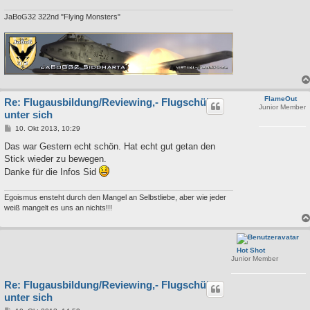
JaBoG32 322nd "Flying Monsters"
FlameOut
Re: Flugausbildung/Reviewing,- Flugschüler
Junior Member
unter sich
B
10. Okt 2013, 10:29
e
i
Das war Gestern echt schön. Hat echt gut getan den
t
Stick wieder zu bewegen.
r
a
Danke für die Infos Sid
g
Egoismus ensteht durch den Mangel an Selbstliebe, aber wie jeder
weiß mangelt es uns an nichts!!!
Hot Shot
Junior Member
Re: Flugausbildung/Reviewing,- Flugschüler
unter sich