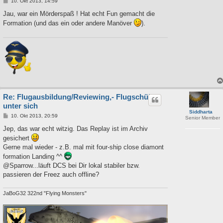
B
10. Okt 2013, 14:59
e
i
Jau, war ein Mörderspaß ! Hat echt Fun gemacht die
t
Formation (und das ein oder andere Manöver
).
r
a
g
Re: Flugausbildung/Reviewing,- Flugschüler
unter sich
Siddharta
B
10. Okt 2013, 20:59
Senior Member
e
i
Jep, das war echt witzig. Das Replay ist im Archiv
t
gesichert
r
a
Gerne mal wieder - z.B. mal mit four-ship close diamont
g
formation Landing ^^
@Sparrow...läuft DCS bei Dir lokal stabiler bzw.
passieren der Freez auch offline?
JaBoG32 322nd "Flying Monsters"