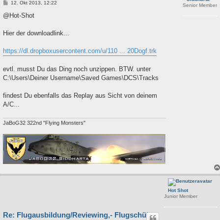
B
12. Okt 2013, 12:22
Senior Member
e
i
@Hot-Shot
t
r
a
Hier der downloadlink...
g
https://dl.dropboxusercontent.com/u/110 ... 20Dogf.trk
evtl. musst Du das Ding noch unzippen. BTW. unter
C:\Users\Deiner Username\Saved Games\DCS\Tracks
findest Du ebenfalls das Replay aus Sicht von deinem
A/C...
JaBoG32 322nd "Flying Monsters"
Hot Shot
Junior Member
Re: Flugausbildung/Reviewing,- Flugschüler