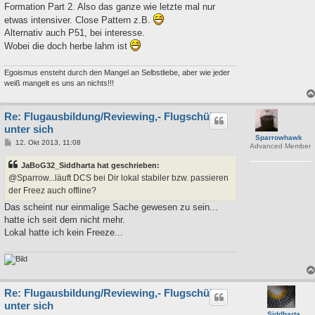
a
Formation Part 2. Also das ganze wie letzte mal nur
g
etwas intensiver. Close Pattern z.B.
Alternativ auch P51, bei interesse.
Wobei die doch herbe lahm ist
Egoismus ensteht durch den Mangel an Selbstliebe, aber wie jeder
weiß mangelt es uns an nichts!!!
Re: Flugausbildung/Reviewing,- Flugschüler
unter sich
Sparrowhawk
B
12. Okt 2013, 11:08
Advanced Member
e
i
JaBoG32_Siddharta hat geschrieben:
t
r
@Sparrow...läuft DCS bei Dir lokal stabiler bzw. passieren
a
der Freez auch offline?
g
Das scheint nur einmalige Sache gewesen zu sein...
hatte ich seit dem nicht mehr.
Lokal hatte ich kein Freeze...
Re: Flugausbildung/Reviewing,- Flugschüler
unter sich
Siddharta