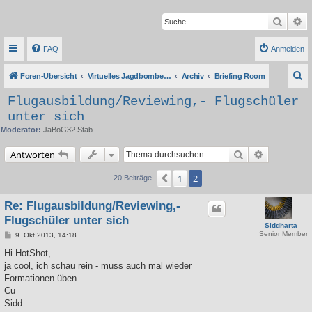
Suche
Er
FAQ
Anmelden
S
Foren-Übersicht
Virtuelles Jagdbombergeschwader 32
Archiv
Briefing Room
u
Flugausbildung/Reviewing,- Flugschüler
c
unter sich
h
Moderator:
JaBoG32 Stab
e
Suche
Erweiterte 
Antworten
1
2
Vorherige
20 Beiträge
Re: Flugausbildung/Reviewing,-
Flugschüler unter sich
Siddharta
Senior Member
B
9. Okt 2013, 14:18
e
i
Hi HotShot,
t
ja cool, ich schau rein - muss auch mal wieder
r
a
Formationen üben.
g
Cu
Sidd