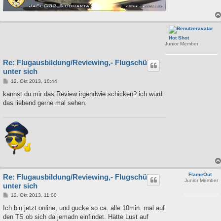
Hot Shot
Junior Member
Re: Flugausbildung/Reviewing,- Flugschüler
unter sich
B
12. Okt 2013, 10:44
e
i
kannst du mir das Review irgendwie schicken? ich würd
t
das liebend gerne mal sehen.
r
a
g
FlameOut
Re: Flugausbildung/Reviewing,- Flugschüler
Junior Member
unter sich
B
12. Okt 2013, 11:00
e
i
Ich bin jetzt online, und gucke so ca. alle 10min. mal auf
t
den TS ob sich da jemadn einfindet. Hätte Lust auf
r