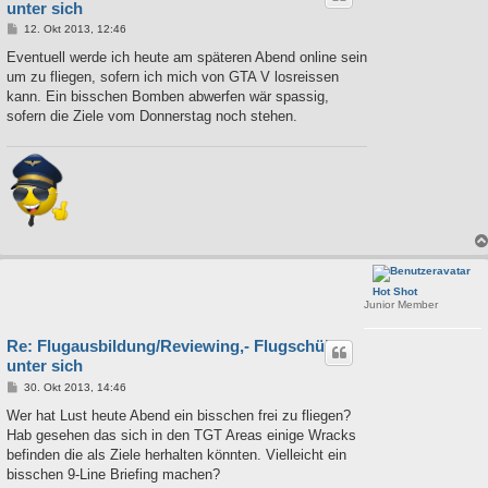
unter sich
B
12. Okt 2013, 12:46
e
i
Eventuell werde ich heute am späteren Abend online sein
t
um zu fliegen, sofern ich mich von GTA V losreissen
r
a
kann. Ein bisschen Bomben abwerfen wär spassig,
g
sofern die Ziele vom Donnerstag noch stehen.
Hot Shot
Junior Member
Re: Flugausbildung/Reviewing,- Flugschüler
unter sich
B
30. Okt 2013, 14:46
e
i
Wer hat Lust heute Abend ein bisschen frei zu fliegen?
t
Hab gesehen das sich in den TGT Areas einige Wracks
r
a
befinden die als Ziele herhalten könnten. Vielleicht ein
g
bisschen 9-Line Briefing machen?