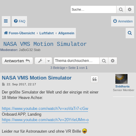
Suche
Er
FAQ
Anmelden
S
Foren-Übersicht
Luftfahrt
Allgemein
u
NASA VMS Motion Simulator
c
Moderator:
JaBoG32 Stab
h
Suche
Erweiterte 
Antworten
e
3 Beiträge • Seite
1
von
1
NASA VMS Motion Simulator
B
22. Sep 2017, 22:17
Siddharta
e
Senior Member
i
Der größte Simulator der Welt und der einzige mit einer
t
18 Meter Heave Achse:
r
a
g
https://www.youtube.com/watch?v=xoVaTr7-cGw
Onboard APP, Landing
https://www.youtube.com/watch?v=20YrIeUMm-o
Leider nur für Astronauten und ohne VR Brille