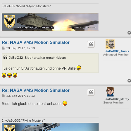
JaBoG32 322nd "Flying Monsters"
Re: NASA VMS Motion Simulator
B
23. Sep 2017, 09:13
JaBoG32_Tronix
e
Advanced Member
i
JaBoG32_Siddharta hat geschrieben:
t
r
a
Leider nur für Astronauten und ohne VR Brille
g
Re: NASA VMS Motion Simulator
B
23. Sep 2017, 12:13
JaBoG32_Marsy
e
Senior Member
i
Sidd, Ich glaub du solltest anbauen
t
r
a
g
2. vJaBoG32 "Flying Mosters"