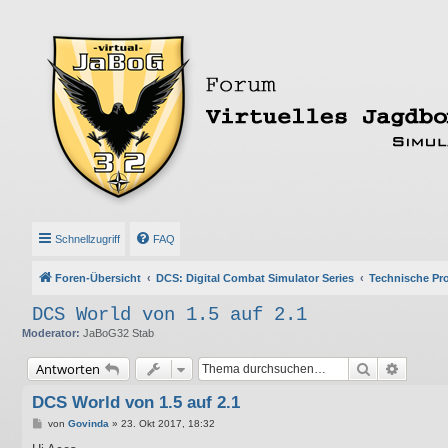
Schnellzugriff
FAQ
Foren-Übersicht
DCS: Digital Combat Simulator Series
Technische Pr
DCS World von 1.5 auf 2.1
Moderator:
JaBoG32 Stab
Suche
Erweite
Antworten
DCS World von 1.5 auf 2.1
B
von
Govinda
»
23. Okt 2017, 18:32
e
i