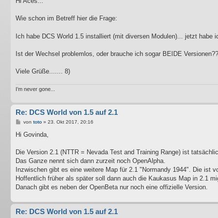
Hi Aces...
t
r
a
Wie schon im Betreff hier die Frage:
g
Ich habe DCS World 1.5 installiert (mit diversen Modulen)... jetzt habe 
Ist der Wechsel problemlos, oder brauche ich sogar BEIDE Versionen?
Viele Grüße....... 8)
I’m never gone...
Re: DCS World von 1.5 auf 2.1
B
von
toto
»
23. Okt 2017, 20:16
e
i
Hi Govinda,
t
r
a
Die Version 2.1 (NTTR = Nevada Test and Training Range) ist tatsächli
g
Das Ganze nennt sich dann zurzeit noch OpenAlpha.
Inzwischen gibt es eine weitere Map für 2.1 "Normandy 1944". Die ist vo
Hoffentlich früher als später soll dann auch die Kaukasus Map in 2.1 mi
Danach gibt es neben der OpenBeta nur noch eine offizielle Version.
Re: DCS World von 1.5 auf 2.1