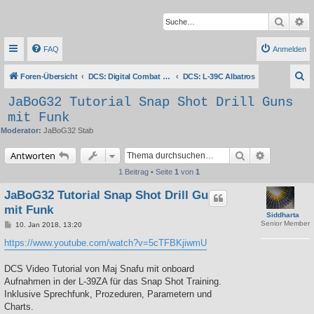
Suche
Er
FAQ
Anmelden
S
Foren-Übersicht
DCS: Digital Combat Simulator Series
DCS: L-39C Albatros
u
JaBoG32 Tutorial Snap Shot Drill Guns
c
mit Funk
h
Moderator:
JaBoG32 Stab
e
Suche
Erweiterte 
Antworten
1 Beitrag • Seite
1
von
1
JaBoG32 Tutorial Snap Shot Drill Guns
mit Funk
Siddharta
Senior Member
B
10. Jan 2018, 13:20
e
i
https://www.youtube.com/watch?v=5cTFBKjiwmU
t
r
a
DCS Video Tutorial von Maj Snafu mit onboard
g
Aufnahmen in der L-39ZA für das Snap Shot Training.
Inklusive Sprechfunk, Prozeduren, Parametern und
Charts.