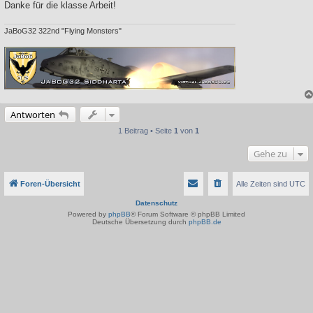
Danke für die klasse Arbeit!
JaBoG32 322nd "Flying Monsters"
Antworten
1 Beitrag • Seite
1
von
1
Gehe zu
Foren-Übersicht
Alle Zeiten sind
UTC
Datenschutz
Powered by
phpBB
® Forum Software © phpBB Limited
Deutsche Übersetzung durch
phpBB.de