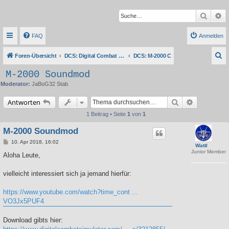
Suche
Er
FAQ
Anmelden
S
Foren-Übersicht
DCS: Digital Combat Simulator Series
DCS: M-2000 C
u
M-2000 Soundmod
c
Moderator:
JaBoG32 Stab
h
Suche
Erweiterte 
Antworten
e
1 Beitrag • Seite
1
von
1
M-2000 Soundmod
B
10. Apr 2018, 16:02
Wattl
e
Junior Member
i
Aloha Leute,
t
r
a
vielleicht interessiert sich ja jemand hierfür:
g
https://www.youtube.com/watch?time_cont ...
VO3Jx5PUF4
Download gibts hier: