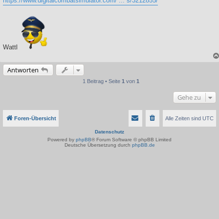
https://www.digitalcombatsimulator.com/ ... s/3212855/
Wattl
Antworten
1 Beitrag • Seite
1
von
1
Gehe zu
Foren-Übersicht
Alle Zeiten sind
UTC
Datenschutz
Powered by
phpBB
® Forum Software © phpBB Limited
Deutsche Übersetzung durch
phpBB.de