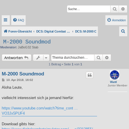
Suche
Er
FAQ
Anmelden
S
Foren-Übersicht
DCS: Digital Combat Simulator Series
DCS: M-2000 C
u
M-2000 Soundmod
c
Moderator:
JaBoG32 Stab
h
Suche
Erweiterte 
Antworten
e
1 Beitrag • Seite
1
von
1
M-2000 Soundmod
B
10. Apr 2018, 16:02
Wattl
e
Junior Member
i
Aloha Leute,
t
r
a
vielleicht interessiert sich ja jemand hierfür:
g
https://www.youtube.com/watch?time_cont ...
VO3Jx5PUF4
Download gibts hier: