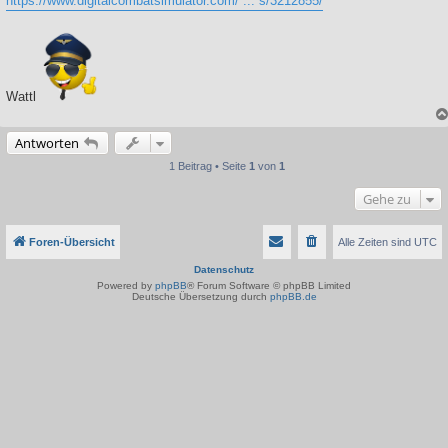
https://www.digitalcombatsimulator.com/ ... s/3212855/
Wattl
Antworten
1 Beitrag • Seite
1
von
1
Gehe zu
Foren-Übersicht
Alle Zeiten sind
UTC
Datenschutz
Powered by
phpBB
® Forum Software © phpBB Limited
Deutsche Übersetzung durch
phpBB.de