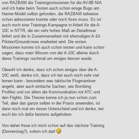
von RAZBAM die Trainingsmissionen für die AV-8B N/A
und ich habe beim Testen auch schon einige Bugs am
Harrier-Model selbst gefunden, die RAZBAM teilweise
schon adressieren konnte oder noch fixen muss. Es ist
auch noch eine Trainings-Kampagne in Arbeit für die A-
10C in NTTR, die ein sehr hohes Maß an Detailtreue
liefert und die in Zusammenarbeit mit ehemaligen A-10-
Piloten/Groundcrews erarbeitet wird. Die ersten
Missionen konnte ich auch schon testen und kann schon
sagen, dass mein Wissen von der A-10C alleine durch
diese Trainings nochmal um einiges besser wurde.
Obwohl ich denke, dass ich schon einiges über die A-
10C weiß, denke ich, dass ich bei euch noch sehr viel
lernen kann - besonders was taktische Flugmanöver
angeht, aber auch einfache Sachen, wie Bombing
Profiles und vor allem die Kommunikation mit ATC und
den Flights. Die Theorie kenne ich ja nun schon zum
Teil, aber das ganze selber in der Praxis anwenden, ist
dann noch mal ein riesen Unterschied und ich denke, bei
euch bin ich dafür bestens aufgehoben.
Von daher freue ich mich schon auf das nächste Training
(Donnerstag?), sofern ich darf