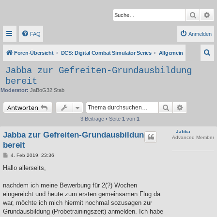
Suche
Er
FAQ
Anmelden
S
Foren-Übersicht
DCS: Digital Combat Simulator Series
Allgemein
u
Jabba zur Gefreiten-Grundausbildung
c
bereit
h
Moderator:
JaBoG32 Stab
e
Suche
Erweiterte 
Antworten
3 Beiträge • Seite
1
von
1
Jabba
Jabba zur Gefreiten-Grundausbildung
Advanced Member
bereit
B
4. Feb 2019, 23:36
e
i
Hallo allerseits,
t
r
a
nachdem ich meine Bewerbung für 2(?) Wochen
g
eingereicht und heute zum ersten gemeinsamen Flug da
war, möchte ich mich hiermit nochmal sozusagen zur
Grundausbildung (Probetrainingszeit) anmelden. Ich habe