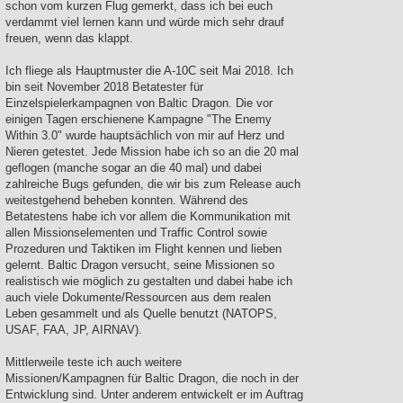
schon vom kurzen Flug gemerkt, dass ich bei euch
verdammt viel lernen kann und würde mich sehr drauf
freuen, wenn das klappt.
Ich fliege als Hauptmuster die A-10C seit Mai 2018. Ich
bin seit November 2018 Betatester für
Einzelspielerkampagnen von Baltic Dragon. Die vor
einigen Tagen erschienene Kampagne "The Enemy
Within 3.0" wurde hauptsächlich von mir auf Herz und
Nieren getestet. Jede Mission habe ich so an die 20 mal
geflogen (manche sogar an die 40 mal) und dabei
zahlreiche Bugs gefunden, die wir bis zum Release auch
weitestgehend beheben konnten. Während des
Betatestens habe ich vor allem die Kommunikation mit
allen Missionselementen und Traffic Control sowie
Prozeduren und Taktiken im Flight kennen und lieben
gelernt. Baltic Dragon versucht, seine Missionen so
realistisch wie möglich zu gestalten und dabei habe ich
auch viele Dokumente/Ressourcen aus dem realen
Leben gesammelt und als Quelle benutzt (NATOPS,
USAF, FAA, JP, AIRNAV).
Mittlerweile teste ich auch weitere
Missionen/Kampagnen für Baltic Dragon, die noch in der
Entwicklung sind. Unter anderem entwickelt er im Auftrag