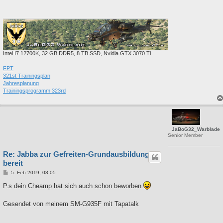
Intel I7 12700K, 32 GB DDR5, 8 TB SSD, Nvidia GTX 3070 Ti
FPT
321st Trainingsplan
Jahresplanung
Trainingsprogramm 323rd
JaBoG32_Warblade
Senior Member
Re: Jabba zur Gefreiten-Grundausbildung
bereit
B
5. Feb 2019, 08:05
e
i
P.s dein Cheamp hat sich auch schon beworben.
t
r
a
Gesendet von meinem SM-G935F mit Tapatalk
g