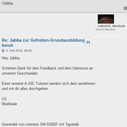
/Jabba
JaBoG32_Warblade
Senior Member
Re: Jabba zur Gefreiten-Grundausbildung
bereit
B
5. Feb 2019, 08:03
e
i
Hey Jabba,
t
r
a
Schönen Dank für dein Feedback und dein Interesse an
g
unserem Geschwader.
Einer unserer A-10C Tutoren werden sich dem annehmen
und mit dir alles durchgehen.
LG
Warblade
Gesendet von meinem SM-G935F mit Tapatalk