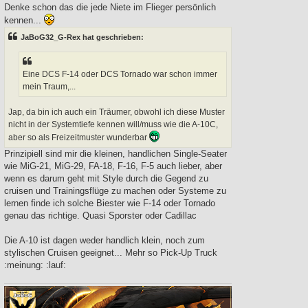
a
Denke schon das die jede Niete im Flieger persönlich
g
kennen...
JaBoG32_G-Rex hat geschrieben:
Eine DCS F-14 oder DCS Tornado war schon immer
mein Traum,...
Jap, da bin ich auch ein Träumer, obwohl ich diese Muster
nicht in der Systemtiefe kennen will/muss wie die A-10C,
aber so als Freizeitmuster wunderbar
Prinzipiell sind mir die kleinen, handlichen Single-Seater
wie MiG-21, MiG-29, FA-18, F-16, F-5 auch lieber, aber
wenn es darum geht mit Style durch die Gegend zu
cruisen und Trainingsflüge zu machen oder Systeme zu
lernen finde ich solche Biester wie F-14 oder Tornado
genau das richtige. Quasi Sporster oder Cadillac
Die A-10 ist dagen weder handlich klein, noch zum
stylischen Cruisen geeignet... Mehr so Pick-Up Truck
:meinung: :lauf: