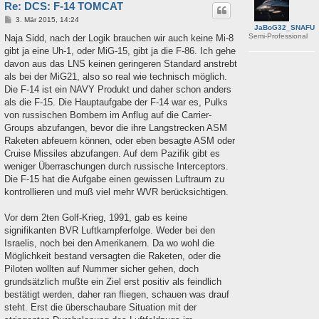
Re: DCS: F-14 TOMCAT
B
3. Mär 2015, 14:24
JaBoG32_SNAFU
e
Semi-Professional
i
Naja Sidd, nach der Logik brauchen wir auch keine Mi-8
t
gibt ja eine Uh-1, oder MiG-15, gibt ja die F-86. Ich gehe
r
a
davon aus das LNS keinen geringeren Standard anstrebt
g
als bei der MiG21, also so real wie technisch möglich.
Die F-14 ist ein NAVY Produkt und daher schon anders
als die F-15. Die Hauptaufgabe der F-14 war es, Pulks
von russischen Bombern im Anflug auf die Carrier-
Groups abzufangen, bevor die ihre Langstrecken ASM
Raketen abfeuern können, oder eben besagte ASM oder
Cruise Missiles abzufangen. Auf dem Pazifik gibt es
weniger Überraschungen durch russische Interceptors.
Die F-15 hat die Aufgabe einen gewissen Luftraum zu
kontrollieren und muß viel mehr WVR berücksichtigen.
Vor dem 2ten Golf-Krieg, 1991, gab es keine
signifikanten BVR Luftkampferfolge. Weder bei den
Israelis, noch bei den Amerikanern. Da wo wohl die
Möglichkeit bestand versagten die Raketen, oder die
Piloten wollten auf Nummer sicher gehen, doch
grundsätzlich mußte ein Ziel erst positiv als feindlich
bestätigt werden, daher ran fliegen, schauen was drauf
steht. Erst die überschaubare Situation mit der