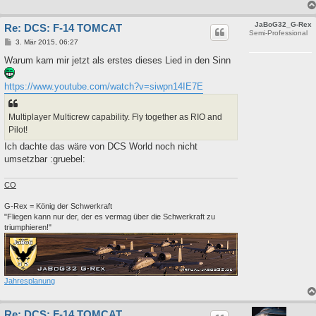
JaBoG32_G-Rex
Re: DCS: F-14 TOMCAT
Semi-Professional
B
3. Mär 2015, 06:27
e
i
Warum kam mir jetzt als erstes dieses Lied in den Sinn
t
r
a
https://www.youtube.com/watch?v=siwpn14IE7E
g
Multiplayer Multicrew capability. Fly together as RIO and
Pilot!
Ich dachte das wäre von DCS World noch nicht
umsetzbar :gruebel:
CO
G-Rex = König der Schwerkraft
"Fliegen kann nur der, der es vermag über die Schwerkraft zu
triumphieren!"
Jahresplanung
Re: DCS: F-14 TOMCAT