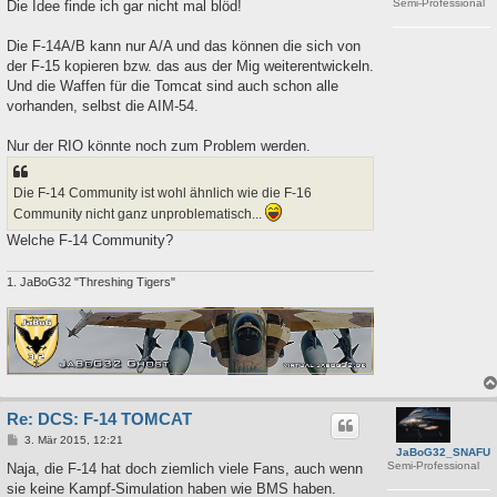
Semi-Professional
i
Die Idee finde ich gar nicht mal blöd!
t
r
a
Die F-14A/B kann nur A/A und das können die sich von
g
der F-15 kopieren bzw. das aus der Mig weiterentwickeln.
Und die Waffen für die Tomcat sind auch schon alle
vorhanden, selbst die AIM-54.
Nur der RIO könnte noch zum Problem werden.
Die F-14 Community ist wohl ähnlich wie die F-16
Community nicht ganz unproblematisch...
Welche F-14 Community?
1. JaBoG32 "Threshing Tigers"
Re: DCS: F-14 TOMCAT
B
3. Mär 2015, 12:21
JaBoG32_SNAFU
e
Semi-Professional
i
Naja, die F-14 hat doch ziemlich viele Fans, auch wenn
t
sie keine Kampf-Simulation haben wie BMS haben.
r