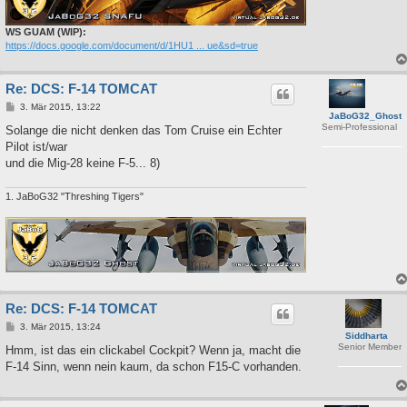
WS GUAM (WIP):
https://docs.google.com/document/d/1HU1 ... ue&sd=true
Re: DCS: F-14 TOMCAT
B
3. Mär 2015, 13:22
JaBoG32_Ghost
e
Semi-Professional
i
Solange die nicht denken das Tom Cruise ein Echter
t
Pilot ist/war
r
a
und die Mig-28 keine F-5... 8)
g
1. JaBoG32 "Threshing Tigers"
Re: DCS: F-14 TOMCAT
B
3. Mär 2015, 13:24
Siddharta
e
Senior Member
i
Hmm, ist das ein clickabel Cockpit? Wenn ja, macht die
t
F-14 Sinn, wenn nein kaum, da schon F15-C vorhanden.
r
a
g