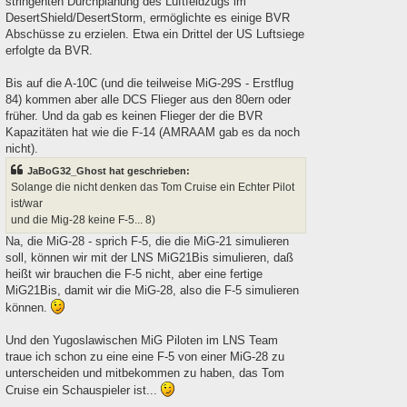
stringenten Durchplanung des Luftfeldzugs im
DesertShield/DesertStorm, ermöglichte es einige BVR
Abschüsse zu erzielen. Etwa ein Drittel der US Luftsiege
erfolgte da BVR.
Bis auf die A-10C (und die teilweise MiG-29S - Erstflug
84) kommen aber alle DCS Flieger aus den 80ern oder
früher. Und da gab es keinen Flieger der die BVR
Kapazitäten hat wie die F-14 (AMRAAM gab es da noch
nicht).
JaBoG32_Ghost hat geschrieben:
Solange die nicht denken das Tom Cruise ein Echter Pilot
ist/war
und die Mig-28 keine F-5... 8)
Na, die MiG-28 - sprich F-5, die die MiG-21 simulieren
soll, können wir mit der LNS MiG21Bis simulieren, daß
heißt wir brauchen die F-5 nicht, aber eine fertige
MiG21Bis, damit wir die MiG-28, also die F-5 simulieren
können.
Und den Yugoslawischen MiG Piloten im LNS Team
traue ich schon zu eine eine F-5 von einer MiG-28 zu
unterscheiden und mitbekommen zu haben, das Tom
Cruise ein Schauspieler ist...