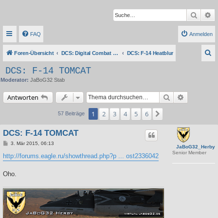
Suche
Er
FAQ
Anmelden
S
Foren-Übersicht
DCS: Digital Combat Simulator Series
DCS: F-14 Heatblur
u
DCS: F-14 TOMCAT
c
Moderator:
JaBoG32 Stab
h
Suche
Erweiterte 
Antworten
e
1
2
3
4
5
6
Nächste
57 Beiträge
DCS: F-14 TOMCAT
B
3. Mär 2015, 06:13
JaBoG32_Herby
e
Senior Member
i
http://forums.eagle.ru/showthread.php?p ... ost2336042
t
r
a
Oho.
g