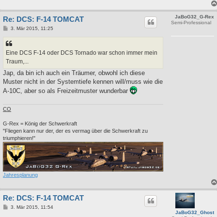
JaBoG32_G-Rex
Re: DCS: F-14 TOMCAT
Semi-Professional
B
3. Mär 2015, 11:25
e
i
t
r
Eine DCS F-14 oder DCS Tornado war schon immer mein
a
Traum,...
g
Jap, da bin ich auch ein Träumer, obwohl ich diese
Muster nicht in der Systemtiefe kennen will/muss wie die
A-10C, aber so als Freizeitmuster wunderbar
CO
G-Rex = König der Schwerkraft
"Fliegen kann nur der, der es vermag über die Schwerkraft zu
triumphieren!"
Jahresplanung
Re: DCS: F-14 TOMCAT
B
3. Mär 2015, 11:54
JaBoG32_Ghost
e