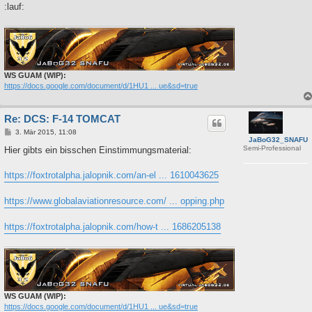
:lauf:
WS GUAM (WIP):
https://docs.google.com/document/d/1HU1 ... ue&sd=true
Re: DCS: F-14 TOMCAT
B
3. Mär 2015, 11:08
JaBoG32_SNAFU
e
Semi-Professional
i
Hier gibts ein bisschen Einstimmungsmaterial:
t
r
a
https://foxtrotalpha.jalopnik.com/an-el ... 1610043625
g
https://www.globalaviationresource.com/ ... opping.php
https://foxtrotalpha.jalopnik.com/how-t ... 1686205138
WS GUAM (WIP):
https://docs.google.com/document/d/1HU1 ... ue&sd=true