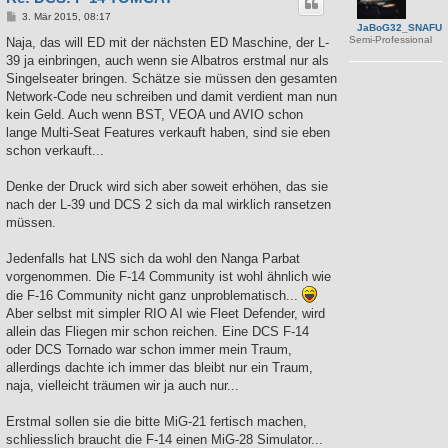
B
3. Mär 2015, 08:17
JaBoG32_SNAFU
e
Semi-Professional
i
Naja, das will ED mit der nächsten ED Maschine, der L-
t
39 ja einbringen, auch wenn sie Albatros erstmal nur als
r
a
Singelseater bringen. Schätze sie müssen den gesamten
g
Network-Code neu schreiben und damit verdient man nun
kein Geld. Auch wenn BST, VEOA und AVIO schon
lange Multi-Seat Features verkauft haben, sind sie eben
schon verkauft...
Denke der Druck wird sich aber soweit erhöhen, das sie
nach der L-39 und DCS 2 sich da mal wirklich ransetzen
müssen.
Jedenfalls hat LNS sich da wohl den Nanga Parbat
vorgenommen. Die F-14 Community ist wohl ähnlich wie
die F-16 Community nicht ganz unproblematisch...
Aber selbst mit simpler RIO AI wie Fleet Defender, wird
allein das Fliegen mir schon reichen. Eine DCS F-14
oder DCS Tornado war schon immer mein Traum,
allerdings dachte ich immer das bleibt nur ein Traum,
naja, vielleicht träumen wir ja auch nur...
Erstmal sollen sie die bitte MiG-21 fertisch machen,
schliesslich braucht die F-14 einen MiG-28 Simulator...