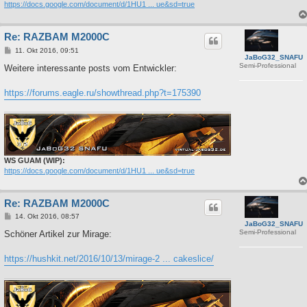
https://docs.google.com/document/d/1HU1 ... ue&sd=true
Re: RAZBAM M2000C
B
11. Okt 2016, 09:51
JaBoG32_SNAFU
e
Semi-Professional
i
Weitere interessante posts vom Entwickler:
t
r
a
https://forums.eagle.ru/showthread.php?t=175390
g
WS GUAM (WIP):
https://docs.google.com/document/d/1HU1 ... ue&sd=true
Re: RAZBAM M2000C
B
14. Okt 2016, 08:57
JaBoG32_SNAFU
e
Semi-Professional
i
Schöner Artikel zur Mirage:
t
r
a
https://hushkit.net/2016/10/13/mirage-2 ... cakeslice/
g