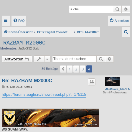
Suche
Er
FAQ
Anmelden
S
Foren-Übersicht
DCS: Digital Combat Simulator Series
DCS: M-2000 C
u
RAZBAM M2000C
c
Moderator:
JaBoG32 Stab
h
Suche
Erweiterte 
Antworten
e
1
2
3
4
Vorherige
39 Beiträge
Re: RAZBAM M2000C
B
5. Okt 2016, 09:41
JaBoG32_SNAFU
e
Semi-Professional
i
https://forums.eagle.ru/showthread.php?t=175115
t
r
a
g
WS GUAM (WIP):