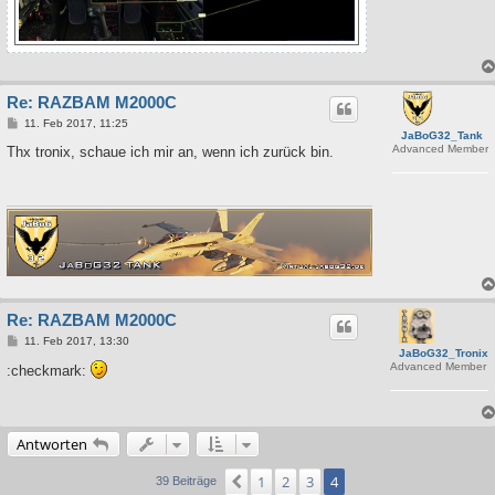
Re: RAZBAM M2000C
B
11. Feb 2017, 11:25
JaBoG32_Tank
e
Advanced Member
i
Thx tronix, schaue ich mir an, wenn ich zurück bin.
t
r
a
g
Re: RAZBAM M2000C
B
11. Feb 2017, 13:30
JaBoG32_Tronix
e
Advanced Member
i
:checkmark:
t
r
a
g
Antworten
1
2
3
4
Vorherige
39 Beiträge