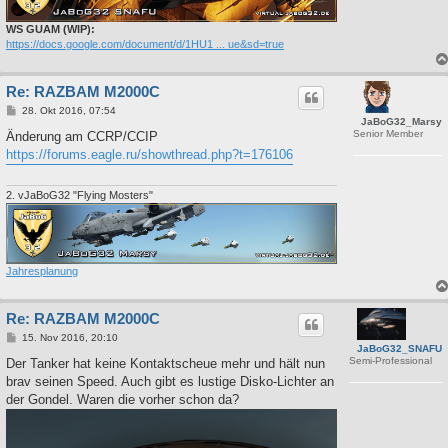
WS GUAM (WIP):
https://docs.google.com/document/d/1HU1 ... ue&sd=true
Re: RAZBAM M2000C
B
28. Okt 2016, 07:54
JaBoG32_Marsy
e
Senior Member
i
Änderung am CCRP/CCIP
t
https://forums.eagle.ru/showthread.php?t=176106
r
a
g
2. vJaBoG32 "Flying Mosters"
Jahresplanung
Re: RAZBAM M2000C
B
15. Nov 2016, 20:10
JaBoG32_SNAFU
e
Semi-Professional
i
Der Tanker hat keine Kontaktscheue mehr und hält nun
t
brav seinen Speed. Auch gibt es lustige Disko-Lichter an
r
a
der Gondel. Waren die vorher schon da?
g