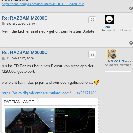
https://docs.google.com/document/d/1HU1 ... ue&sd=true
Re: RAZBAM M2000C
B
15. Nov 2016, 21:40
toto
e
Intermediate Member
i
Nein, die Lichter sind neu - gehört zum letzten Update.
t
r
a
g
Re: RAZBAM M2000C
B
11. Feb 2017, 10:34
JaBoG32_Tronix
e
Advanced Member
i
bin im ED Forum über einen Export von Anzeigen der
t
M2000C gestolpert...
r
a
g
vielleicht kann das ja jemand von euch gebrauchen...
https://www.digitalcombatsimulator.com/ ... s/2317118/
DATEIANHÄNGE