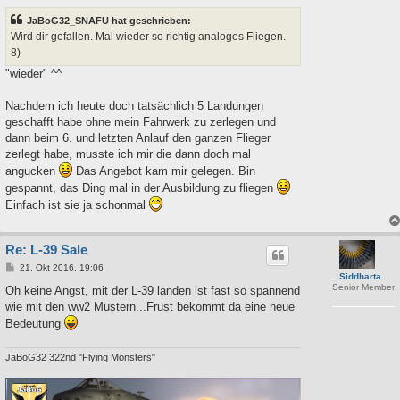
e
i
JaBoG32_SNAFU hat geschrieben:
t
r
Wird dir gefallen. Mal wieder so richtig analoges Fliegen.
a
8)
g
"wieder" ^^
Nachdem ich heute doch tatsächlich 5 Landungen
geschafft habe ohne mein Fahrwerk zu zerlegen und
dann beim 6. und letzten Anlauf den ganzen Flieger
zerlegt habe, musste ich mir die dann doch mal
angucken
Das Angebot kam mir gelegen. Bin
gespannt, das Ding mal in der Ausbildung zu fliegen
Einfach ist sie ja schonmal
Re: L-39 Sale
B
21. Okt 2016, 19:06
Siddharta
e
Senior Member
i
Oh keine Angst, mit der L-39 landen ist fast so spannend
t
wie mit den ww2 Mustern...Frust bekommt da eine neue
r
a
Bedeutung
g
JaBoG32 322nd "Flying Monsters"