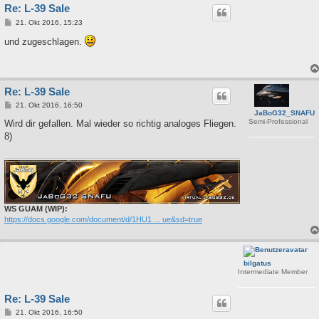
Re: L-39 Sale
B
21. Okt 2016, 15:23
e
i
und zugeschlagen.
t
r
a
g
Re: L-39 Sale
B
21. Okt 2016, 16:50
JaBoG32_SNAFU
e
Semi-Professional
i
Wird dir gefallen. Mal wieder so richtig analoges Fliegen.
t
8)
r
a
g
WS GUAM (WIP):
https://docs.google.com/document/d/1HU1 ... ue&sd=true
bilgatus
Intermediate Member
Re: L-39 Sale
B
21. Okt 2016, 16:50