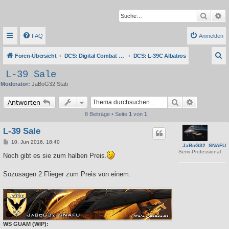
Suche
Er
FAQ
Anmelden
S
Foren-Übersicht
DCS: Digital Combat Simulator Series
DCS: L-39C Albatros
u
L-39 Sale
c
Moderator:
JaBoG32 Stab
h
Suche
Erweiterte 
Antworten
e
8 Beiträge • Seite
1
von
1
L-39 Sale
B
10. Jun 2016, 18:40
JaBoG32_SNAFU
e
Semi-Professional
i
Noch gibt es sie zum halben Preis.
t
r
a
Sozusagen 2 Flieger zum Preis von einem.
g
WS GUAM (WIP):