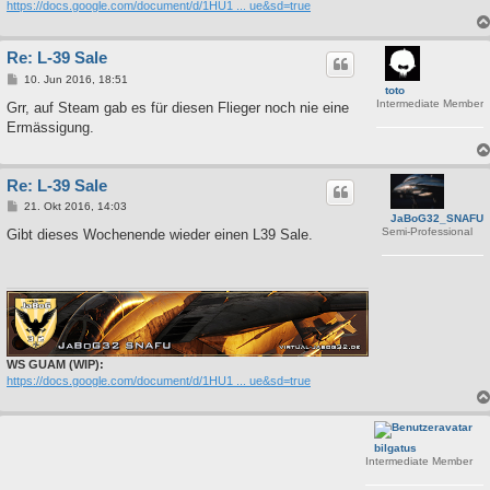
https://docs.google.com/document/d/1HU1 ... ue&sd=true
Re: L-39 Sale
B
10. Jun 2016, 18:51
toto
e
Intermediate Member
i
Grr, auf Steam gab es für diesen Flieger noch nie eine
t
Ermässigung.
r
a
g
Re: L-39 Sale
B
21. Okt 2016, 14:03
JaBoG32_SNAFU
e
Semi-Professional
i
Gibt dieses Wochenende wieder einen L39 Sale.
t
r
a
g
WS GUAM (WIP):
https://docs.google.com/document/d/1HU1 ... ue&sd=true
bilgatus
Intermediate Member