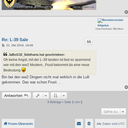
bilgatus
Intermediate Member
Re: L-39 Sale
B
21. Okt 2016, 19:06
e
i
JaBoG32_Siddharta hat geschrieben:
t
r
Oh keine Angst, mit der L-39 landen ist fast so spannend
a
wie mit den ww2 Mustern...Frust bekommt da eine neue
g
Bedeutung
Bin bei den ww2 Dingern nicht mal wirklich in die Luft
gekommen. Das war schon Frust. ..
Antworten
8 Beiträge • Seite
1
von
1
Gehe zu
Foren-Übersicht
Alle Zeiten sind
UTC