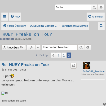
Suche
Er
FAQ
Anmelden
S
Foren-Übersicht
DCS: Digital Combat Simulator Series
Screenshots & Movies
u
HUEY Freaks on Tour
c
Moderator:
JaBoG32 Stab
h
Suche
Erweiterte 
Antworten
e
1
2
3
Vorherige
21 Beiträge
Re: HUEY Freaks on Tour
B
5. Feb 2017, 19:05
JaBoG32_Toolface
e
Intermediate Member
i
Super
t
Langsam genug Rotoren unterwegs um das Movie zu
r
a
vollenden.
g
Ignis cadent de caelo.