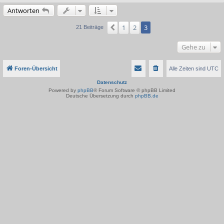
Antworten
1
2
3
Vorherige
21 Beiträge
Gehe zu
Foren-Übersicht
Alle Zeiten sind
UTC
Datenschutz
Powered by
phpBB
® Forum Software © phpBB Limited
Deutsche Übersetzung durch
phpBB.de