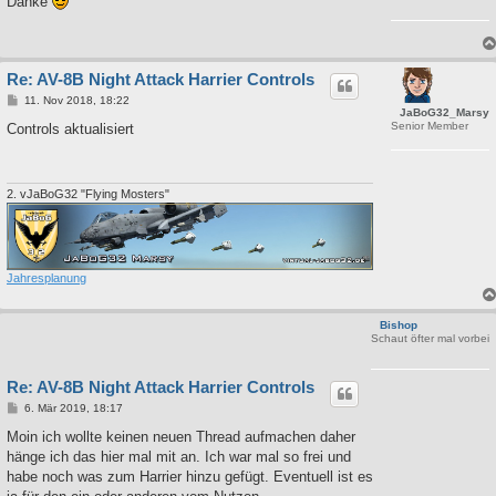
Danke
t
r
a
g
Re: AV-8B Night Attack Harrier Controls
B
11. Nov 2018, 18:22
JaBoG32_Marsy
e
Senior Member
i
Controls aktualisiert
t
r
a
g
2. vJaBoG32 "Flying Mosters"
Jahresplanung
Bishop
Schaut öfter mal vorbei
Re: AV-8B Night Attack Harrier Controls
B
6. Mär 2019, 18:17
e
i
Moin ich wollte keinen neuen Thread aufmachen daher
t
hänge ich das hier mal mit an. Ich war mal so frei und
r
a
habe noch was zum Harrier hinzu gefügt. Eventuell ist es
g