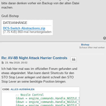
bitte daran denken vorher ein Backup von der alten Datei
machen.
Gruß Bishop
DATEIANHÄNGE
DCS-Switch Abstractions.zip
(7.75 KiB) 860-mal heruntergeladen
Bishop
Schaut öfter mal vorbei
Re: AV-8B Night Attack Harrier Controls
B
23. Mai 2019, 20:02
e
i
Ich hab hier mal was im offiziellen Forum gefunden und
t
etwas abgeändert. Man kann damit Shortcuts für den
r
a
STO Stop Lever anlegen und damit schnell den STO
g
Stop Lever an seine benötigte Position bringen.
CODE:
ALLES AUSWÄHLEN
	-- Nozzle Control

	{down = engine_commands.Handle_NOZZLE_STO_STOP, cockpit_device_id = devices.VREST, value_down = 0, name = _('Nozzle Stop Lever: Full Forward (0)'), category = _('Flight Control')},

	{down = engine_commands.Handle_NOZZLE_STO_STOP, cockpit_device_id = devices.VREST, value_down = 0.1, name = _('Nozzle Stop Lever: 10'), category = _('Flight Control')},

	{down = engine_commands.Handle_NOZZLE_STO_STOP, cockpit_device_id = devices.VREST, value_down = 0.15, name = _('Nozzle Stop Lever: 15'), category = _('Flight Control')},
