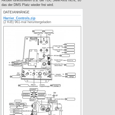
Aktuell funktionieren u.a. die TDC Slew Axis nicht, so
das der DMS Platz wieder frei wird.
DATEIANHÄNGE
Harrier_Controls.zip
(2 KiB) 961-mal heruntergeladen