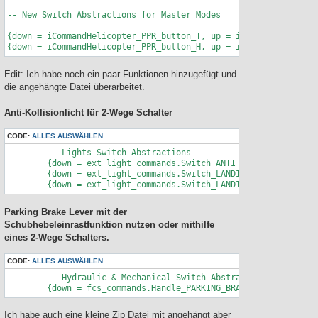
-- New Switch Abstractions for Master Modes

{down = iCommandHelicopter_PPR_button_T, up = iCommandHelicopter_PPR_button_K, name
Edit: Ich habe noch ein paar Funktionen hinzugefügt und
die angehängte Datei überarbeitet.
Anti-Kollisionlicht für 2-Wege Schalter
CODE:
ALLES AUSWÄHLEN
	-- Lights Switch Abstractions

	{down = ext_light_commands.Switch_ANTI_COLL_LT,		up = ext_light_commands.Switch_ANTI_COLL_LT,	cockpit_device_id=devices.LTEXT,	value_down=1.0, value_up=0.0,	name = _('Anti-Collision Lights ON else OFF'),		category = _('Switch Abstractions')},

	{down = ext_light_commands.Switch_LANDING_LT,	up = ext_light_commands.Switch_LANDING_LT,	cockpit_device_id=devices.LTEXT,	value_down=1.0, value_up=0.5,		name = _('Landing Light Switch APP else HVR'),		category = _('Switch Abstractions')},

Parking Brake Lever mit der
Schubhebeleinrastfunktion nutzen oder mithilfe
eines 2-Wege Schalters.
CODE:
ALLES AUSWÄHLEN
	-- Hydraulic & Mechanical Switch Abstractions

	{down =
Ich habe auch eine kleine Zip Datei mit angehängt aber