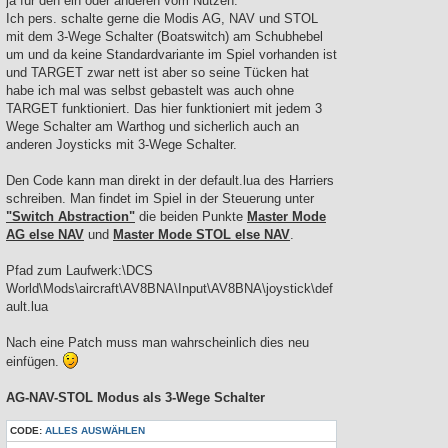
ja für den ein oder anderen vom Nutzen.
Ich pers. schalte gerne die Modis AG, NAV und STOL
mit dem 3-Wege Schalter (Boatswitch) am Schubhebel
um und da keine Standardvariante im Spiel vorhanden ist
und TARGET zwar nett ist aber so seine Tücken hat
habe ich mal was selbst gebastelt was auch ohne
TARGET funktioniert. Das hier funktioniert mit jedem 3
Wege Schalter am Warthog und sicherlich auch an
anderen Joysticks mit 3-Wege Schalter.
Den Code kann man direkt in der default.lua des Harriers
schreiben. Man findet im Spiel in der Steuerung unter
"Switch Abstraction"
die beiden Punkte
Master Mode
AG else NAV
und
Master Mode STOL else NAV
.
Pfad zum Laufwerk:\DCS
World\Mods\aircraft\AV8BNA\Input\AV8BNA\joystick\def
ault.lua
Nach eine Patch muss man wahrscheinlich dies neu
einfügen.
AG-NAV-STOL Modus als 3-Wege Schalter
CODE:
ALLES AUSWÄHLEN