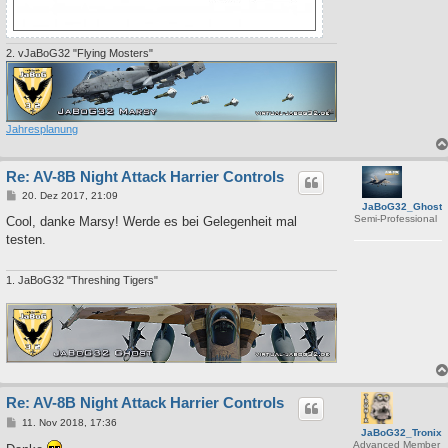
2. vJaBoG32 "Flying Mosters"
Jahresplanung
Re: AV-8B Night Attack Harrier Controls
B
20. Dez 2017, 21:09
JaBoG32_Ghost
e
Semi-Professional
i
Cool, danke Marsy! Werde es bei Gelegenheit mal
t
testen.
r
a
g
1. JaBoG32 "Threshing Tigers"
Re: AV-8B Night Attack Harrier Controls
B
11. Nov 2018, 17:36
JaBoG32_Tronix
e
Advanced Member
i