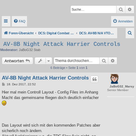
Suche
Er
FAQ
Anmelden
S
Foren-Übersicht
DCS: Digital Combat Simulator Series
DCS: AV-8B N/A VTOL Harrier II
u
AV-8B Night Attack Harrier Controls
c
Moderator:
JaBoG32 Stab
h
Suche
Erweiterte 
Antworten
e
6 Beiträge • Seite
1
von
1
AV-8B Night Attack Harrier Controls
B
18. Dez 2017, 22:52
JaBoG32_Marsy
e
Senior Member
i
Hier mal mein Controll Layout - Config Files im Anhang
t
Macht das gemeinsame fliegen doch deutlich einfacher
r
a
g
Das Layout wird sich mit den kommenden Patches aber
sicherlich noch ändern.