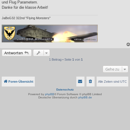
und Flug Parametern.
Danke für die klasse Arbeit!
JaBoG32 322nd "Flying Monsters"
Antworten
1 Beitrag • Seite
1
von
1
Gehe zu
Foren-Übersicht
Alle Zeiten sind
UTC
Datenschutz
Powered by
phpBB
® Forum Software © phpBB Limited
Deutsche Übersetzung durch
phpBB.de