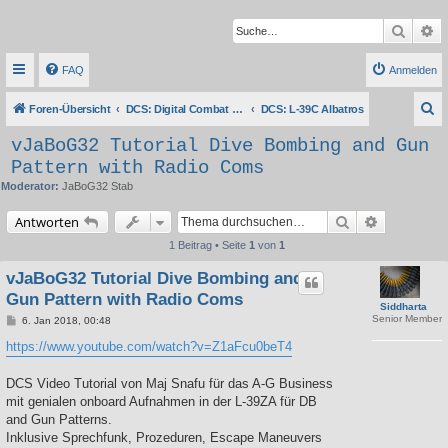
Suche
Er
FAQ
Anmelden
S
Foren-Übersicht
DCS: Digital Combat Simulator Series
DCS: L-39C Albatros
u
vJaBoG32 Tutorial Dive Bombing and Gun
c
Pattern with Radio Coms
h
Moderator:
JaBoG32 Stab
e
Suche
Erweiterte 
Antworten
1 Beitrag • Seite
1
von
1
vJaBoG32 Tutorial Dive Bombing and
Gun Pattern with Radio Coms
Siddharta
Senior Member
B
6. Jan 2018, 00:48
e
i
https://www.youtube.com/watch?v=Z1aFcu0beT4
t
r
a
DCS Video Tutorial von Maj Snafu für das A-G Business
g
mit genialen onboard Aufnahmen in der L-39ZA für DB
and Gun Patterns.
Inklusive Sprechfunk, Prozeduren, Escape Maneuvers