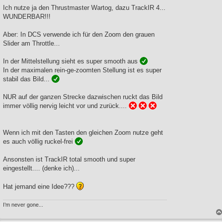
r
a
Ich nutze ja den Thrustmaster Wartog, dazu TrackIR 4...
g
WUNDERBAR!!!
Aber: In DCS verwende ich für den Zoom den grauen
Slider am Throttle...
In der Mittelstellung sieht es super smooth aus
In der maximalen rein-ge-zoomten Stellung ist es super
stabil das Bild...
NUR auf der ganzen Strecke dazwischen ruckt das Bild
immer völlig nervig leicht vor und zurück....
Wenn ich mit den Tasten den gleichen Zoom nutze geht
es auch völlig ruckel-frei
Ansonsten ist TrackIR total smooth und super
eingestellt.... (denke ich)...
Hat jemand eine Idee???
I’m never gone...