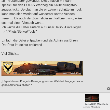
an Thrustmaster gewendet. Diese haben mir dann
speziell für den HOTAS Warthog ein Kalibrierungstool
zugeschickt. Befolgt man die einzelnen Schritte im Tool,
kann man sich wieder auf wunderbar sanfte Achsen
freuen... Da auch der Zoomslider mit kalibriert wird, wäre
das mal einen Versuch wert...
Ich würde die Datei einfach auf unser JaBoGDrive legen
--> "/Pilots/Striker/Tools"
Einfach die Datei entpacken und als Admin ausführen.
Der Rest ist selbst-erklärend...
Viel Glück...
„Lügen können Kriege in Bewegung setzen, Wahrheit hingegen kann
ganze Armeen aufhalten.“
JaBoG32_Warblade
Senior Member