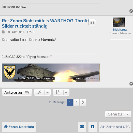
I’m never gone...
Re: Zoom Sicht mittels WARTHOG Throttle
Slider rucktelt ständig
Siddharta
B
20. Okt 2018, 17:30
Senior Member
e
i
Das selbe hier! Danke Govinda!
t
r
a
g
JaBoG32 322nd "Flying Monsters"
Antworten
1
2
Nächste
11 Beiträge
Gehe zu
Foren-Übersicht
Alle Zeiten sind
UTC