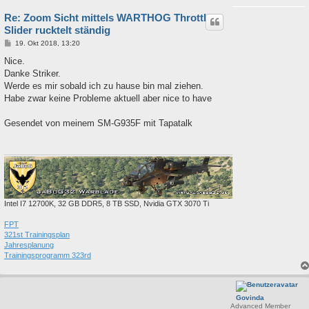
Re: Zoom Sicht mittels WARTHOG Throttle
Slider rucktelt ständig
B
19. Okt 2018, 13:20
e
i
Nice.
t
Danke Striker.
r
a
Werde es mir sobald ich zu hause bin mal ziehen.
g
Habe zwar keine Probleme aktuell aber nice to have
Gesendet von meinem SM-G935F mit Tapatalk
Intel I7 12700K, 32 GB DDR5, 8 TB SSD, Nvidia GTX 3070 Ti
FPT
321st Trainingsplan
Jahresplanung
Trainingsprogramm 323rd
Govinda
Advanced Member