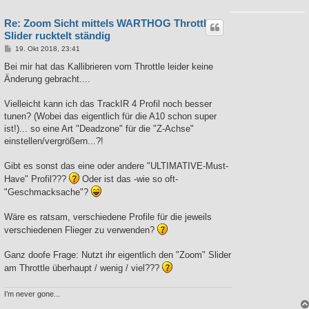
Re: Zoom Sicht mittels WARTHOG Throttle
Slider rucktelt ständig
B
19. Okt 2018, 23:41
e
i
Bei mir hat das Kallibrieren vom Throttle leider keine
t
Änderung gebracht....
r
a
g
Vielleicht kann ich das TrackIR 4 Profil noch besser
tunen? (Wobei das eigentlich für die A10 schon super
ist!)... so eine Art "Deadzone" für die "Z-Achse"
einstellen/vergrößern...?!
Gibt es sonst das eine oder andere "ULTIMATIVE-Must-
Have" Profil???
Oder ist das -wie so oft-
"Geschmacksache"?
Wäre es ratsam, verschiedene Profile für die jeweils
verschiedenen Flieger zu verwenden?
Ganz doofe Frage: Nutzt ihr eigentlich den "Zoom" Slider
am Throttle überhaupt / wenig / viel???
I’m never gone...