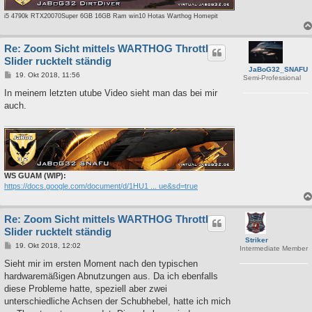
i5 4790k RTX20070Super 6GB 16GB Ram win10 Hotas Warthog Homepit
Re: Zoom Sicht mittels WARTHOG Throttle
Slider rucktelt ständig
JaBoG32_SNAFU
B
19. Okt 2018, 11:56
Semi-Professional
e
i
In meinem letzten utube Video sieht man das bei mir
t
auch.
r
a
g
WS GUAM (WIP):
https://docs.google.com/document/d/1HU1 ... ue&sd=true
Re: Zoom Sicht mittels WARTHOG Throttle
Slider rucktelt ständig
Striker
B
19. Okt 2018, 12:02
Intermediate Member
e
i
Sieht mir im ersten Moment nach den typischen
t
hardwaremäßigen Abnutzungen aus. Da ich ebenfalls
r
a
diese Probleme hatte, speziell aber zwei
g
unterschiedliche Achsen der Schubhebel, hatte ich mich