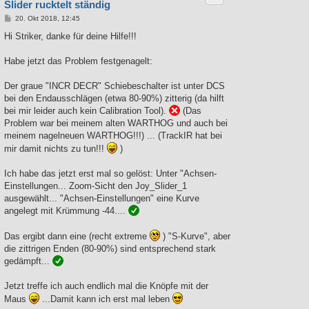
Slider rucktelt ständig
B
20. Okt 2018, 12:45
e
i
Hi Striker, danke für deine Hilfe!!!
t
r
a
Habe jetzt das Problem festgenagelt:
g
Der graue "INCR DECR" Schiebeschalter ist unter DCS
bei den Endausschlägen (etwa 80-90%) zitterig (da hilft
bei mir leider auch kein Calibration Tool).
(Das
Problem war bei meinem alten WARTHOG und auch bei
meinem nagelneuen WARTHOG!!!) ... (TrackIR hat bei
mir damit nichts zu tun!!!
)
Ich habe das jetzt erst mal so gelöst: Unter "Achsen-
Einstellungen... Zoom-Sicht den Joy_Slider_1
ausgewählt... "Achsen-Einstellungen" eine Kurve
angelegt mit Krümmung -44....
Das ergibt dann eine (recht extreme
) "S-Kurve", aber
die zittrigen Enden (80-90%) sind entsprechend stark
gedämpft...
Jetzt treffe ich auch endlich mal die Knöpfe mit der
Maus
...Damit kann ich erst mal leben