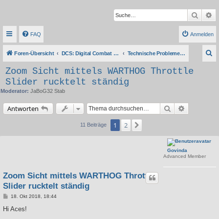
Suche
Er
FAQ
Anmelden
S
Foren-Übersicht
DCS: Digital Combat Simulator Series
Technische Probleme, Tipps & Anleitungen
u
Zoom Sicht mittels WARTHOG Throttle
c
Slider rucktelt ständig
h
Moderator:
JaBoG32 Stab
e
Suche
Erweiterte 
Antworten
1
2
Nächste
11 Beiträge
Govinda
Advanced Member
Zoom Sicht mittels WARTHOG Throttle
Slider rucktelt ständig
B
18. Okt 2018, 18:44
e
i
Hi Aces!
t