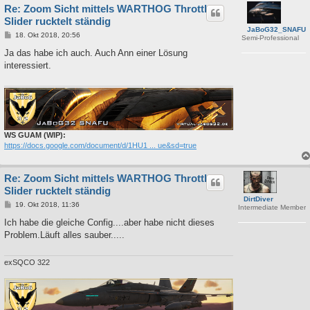
Re: Zoom Sicht mittels WARTHOG Throttle
Slider rucktelt ständig
JaBoG32_SNAFU
B
18. Okt 2018, 20:56
Semi-Professional
e
i
Ja das habe ich auch. Auch Ann einer Lösung
t
interessiert.
r
a
g
WS GUAM (WIP):
https://docs.google.com/document/d/1HU1 ... ue&sd=true
Re: Zoom Sicht mittels WARTHOG Throttle
Slider rucktelt ständig
DirtDiver
B
19. Okt 2018, 11:36
Intermediate Member
e
i
Ich habe die gleiche Config....aber habe nicht dieses
t
Problem.Läuft alles sauber.....
r
a
g
exSQCO 322