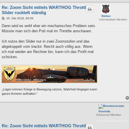
Re: Zoom Sicht mittels WARTHOG Throttle
Slider rucktelt ständig
Striker
B
20. Okt 2018, 06:56
Intermediate Member
e
i
Dann wird es wohl eher ein mechanisches Problem sein.
t
Müsste man sich den Poti mal im Throttle anschauen.
r
a
g
Ich nutze den Slider nur in zwei Zoomstufen und das
abgekoppelt vom trackir. Reicht auch völlig aus. Wenn
ich mal wieder am Rechner bin, kann ich das Profil mal
schicken.
„Lügen können Kriege in Bewegung setzen, Wahrheit hingegen kann
ganze Armeen aufhalten.“
Govinda
Advanced Member
Re: Zoom Sicht mittels WARTHOG Throttle