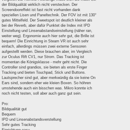
der Bildqualität wirklich nicht verstecken. Der
Screendooreffekt ist fast nicht vorhanden dank
speziellen Lisen und Paneltechnik. Der FOV ist mit 130°
gutes Mittelfeld. Der Sweetspot ist deutlich kleiner als
bei der Reverb, aber dafür Punktet die Index mit IPD
Einstellung und Linsenabstandseinstellung (näher ran,
weiter weg). Ergonomie auch hier sehr gut, die Brille ist
bequem! Die Einrichtung in Steam VR ist auch sehr
einfach, allerdings müssen zwei externe Sensoren
aufgestellt werden. Diese brauchen aber, im Vergleich
zur Oculus Rift CV1, nur Strom. Das Tracking ist
momentan die Königsklasse - mehr geht nicht. Die
Controller sind grandios, sie bieten als erste Finger
Tracking und bieten Touchpad, Stick und Buttons.
Lautsprecher sind gut, aber merkwürdig da sie keine On
Ears sind, sondern eher wie kleien Boxen. So höhren
umstehende auch ein bisschen was. Mikro konnte ich
noch nicht testen, soll aber auch ganz gut sein.
Pro:
Bildqualität gut
Bequem
IPD und Linsenabstandsverstellung
Sehr gutes Tracking
Einrichtung easy