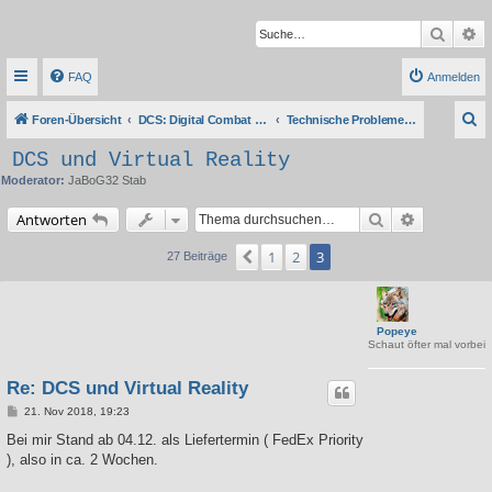
Suche
Er
FAQ
Anmelden
S
Foren-Übersicht
DCS: Digital Combat Simulator Series
Technische Probleme, Tipps & Anleitungen
u
DCS und Virtual Reality
c
Moderator:
JaBoG32 Stab
h
Suche
Erweiterte 
Antworten
e
1
2
3
Vorherige
27 Beiträge
Popeye
Schaut öfter mal vorbei
Re: DCS und Virtual Reality
B
21. Nov 2018, 19:23
e
i
Bei mir Stand ab 04.12. als Liefertermin ( FedEx Priority
t
), also in ca. 2 Wochen.
r
a
g