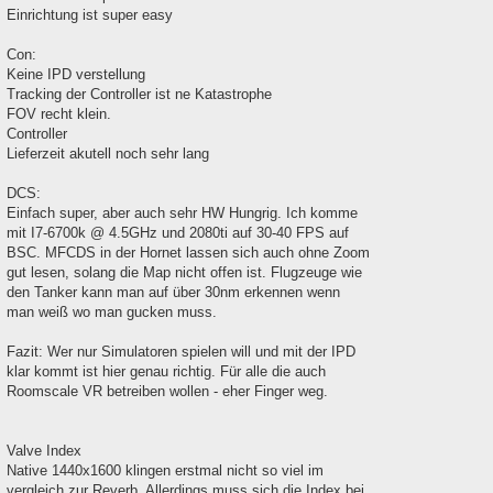
Einrichtung ist super easy
Con:
Keine IPD verstellung
Tracking der Controller ist ne Katastrophe
FOV recht klein.
Controller
Lieferzeit akutell noch sehr lang
DCS:
Einfach super, aber auch sehr HW Hungrig. Ich komme
mit I7-6700k @ 4.5GHz und 2080ti auf 30-40 FPS auf
BSC. MFCDS in der Hornet lassen sich auch ohne Zoom
gut lesen, solang die Map nicht offen ist. Flugzeuge wie
den Tanker kann man auf über 30nm erkennen wenn
man weiß wo man gucken muss.
Fazit: Wer nur Simulatoren spielen will und mit der IPD
klar kommt ist hier genau richtig. Für alle die auch
Roomscale VR betreiben wollen - eher Finger weg.
Valve Index
Native 1440x1600 klingen erstmal nicht so viel im
vergleich zur Reverb. Allerdings muss sich die Index bei