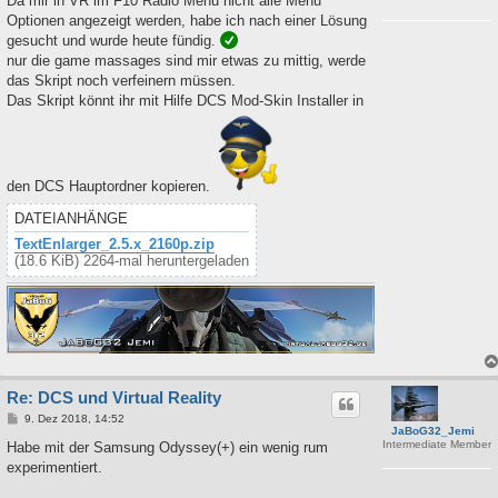
Da mir in VR im F10 Radio Menu nicht alle Menu
t
Optionen angezeigt werden, habe ich nach einer Lösung
r
a
gesucht und wurde heute fündig.
g
nur die game massages sind mir etwas zu mittig, werde
das Skript noch verfeinern müssen.
Das Skript könnt ihr mit Hilfe DCS Mod-Skin Installer in
den DCS Hauptordner kopieren.
DATEIANHÄNGE
TextEnlarger_2.5.x_2160p.zip
(18.6 KiB) 2264-mal heruntergeladen
Re: DCS und Virtual Reality
B
9. Dez 2018, 14:52
JaBoG32_Jemi
e
Intermediate Member
i
Habe mit der Samsung Odyssey(+) ein wenig rum
t
experimentiert.
r
a
g