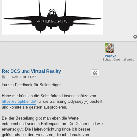
Popeye
Schaut öfter mal vorbei
Re: DCS und Virtual Reality
B
30. Nov 2018, 14:57
e
i
kurzes Feedback für Brillenträger:
t
r
a
Habe mir kürzlich die Sehstärken-Linseneinsätze von
g
https://vroptiker.de/
für die Samsung Odyssey(+) bestellt
und konnte sie gestern ausprobieren.
Bei der Bestellung gibt man eben die Werte
entsprechend seinem Brillenpass an. Die Gläser sind wie
erwartet gut. Die Haltevorrichtung finde ich besser
gelöst, als bei den Einsätzen, die ich damals von