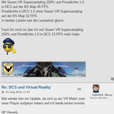
Mit Steam VR Supersampling 150% und Pixeldichte 1.0
in DCS auf der BS Map 45 FPS.
Pixeldichte in DCS 1.5 ohne Steam VR Supersampling
auf der BS Map 32 FPS.
In beiden Läufen war die Lesbarkeit gleich.
Fazit für mich ist das ich mit Steam VR Supersampling
150% und Pixeldichte 1.0 in DCS 13 FPS mehr habe.
Re: DCS und Virtual Reality
B
23. Aug 2019, 17:47
JaBoG32_Marsy
e
Senior Member
i
Mal wieder hier ein Update, da sich ja am VR Markt zwei
t
neue Player aufgetan haben und ich beide testen konnte.
r
a
g
HP Reverb