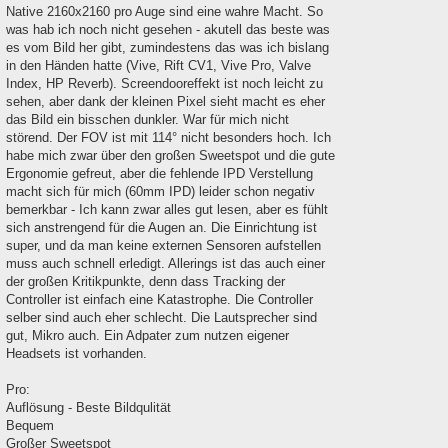
Native 2160x2160 pro Auge sind eine wahre Macht. So
was hab ich noch nicht gesehen - akutell das beste was
es vom Bild her gibt, zumindestens das was ich bislang
in den Händen hatte (Vive, Rift CV1, Vive Pro, Valve
Index, HP Reverb). Screendooreffekt ist noch leicht zu
sehen, aber dank der kleinen Pixel sieht macht es eher
das Bild ein bisschen dunkler. War für mich nicht
störend. Der FOV ist mit 114° nicht besonders hoch. Ich
habe mich zwar über den großen Sweetspot und die gute
Ergonomie gefreut, aber die fehlende IPD Verstellung
macht sich für mich (60mm IPD) leider schon negativ
bemerkbar - Ich kann zwar alles gut lesen, aber es fühlt
sich anstrengend für die Augen an. Die Einrichtung ist
super, und da man keine externen Sensoren aufstellen
muss auch schnell erledigt. Allerings ist das auch einer
der großen Kritikpunkte, denn dass Tracking der
Controller ist einfach eine Katastrophe. Die Controller
selber sind auch eher schlecht. Die Lautsprecher sind
gut, Mikro auch. Ein Adpater zum nutzen eigener
Headsets ist vorhanden.
Pro:
Auflösung - Beste Bildqulität
Bequem
Großer Sweetspot