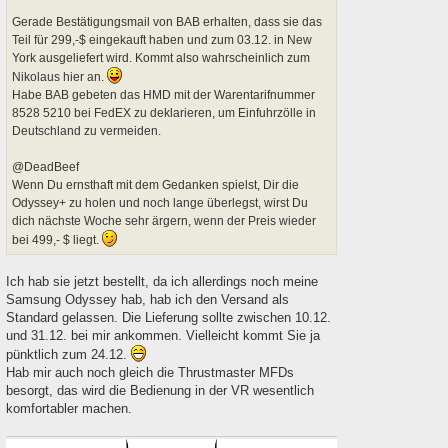
Gerade Bestätigungsmail von BAB erhalten, dass sie das
Teil für 299,-$ eingekauft haben und zum 03.12. in New
York ausgeliefert wird. Kommt also wahrscheinlich zum
Nikolaus hier an.
Habe BAB gebeten das HMD mit der Warentarifnummer
8528 5210 bei FedEX zu deklarieren, um Einfuhrzölle in
Deutschland zu vermeiden.
@DeadBeef
Wenn Du ernsthaft mit dem Gedanken spielst, Dir die
Odyssey+ zu holen und noch lange überlegst, wirst Du
dich nächste Woche sehr ärgern, wenn der Preis wieder
bei 499,- $ liegt.
Ich hab sie jetzt bestellt, da ich allerdings noch meine
Samsung Odyssey hab, hab ich den Versand als
Standard gelassen. Die Lieferung sollte zwischen 10.12.
und 31.12. bei mir ankommen. Vielleicht kommt Sie ja
pünktlich zum 24.12.
Hab mir auch noch gleich die Thrustmaster MFDs
besorgt, das wird die Bedienung in der VR wesentlich
komfortabler machen.