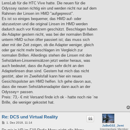
LensLab für die HTC Vive hatte. Die neuen für die
Odyssey rasten richtig ein und werden nicht nur auf dem
Rahmen der Linsen im HMD "aufgepresst".
Es ist so einiges bequemer, das HMD auf- oder
abzusetzen und die original Linsen im HMD werden
dadurch auch vor Kratzern geschützt. Beschlagen haben
die Adapter gestern nicht, was bei der normalen Brillen
unterm HMD schon öfter passiert ist; das muss sich
aber mit der Zeit zeigen, ob die Adapter weniger, gleich
oder gar nicht mehr beschlagen im Vergleich zur
normalen Brillen. Allerdings stehen die Linsen mit den
Sehstärken-Linseneinsätzen jetzt weiter heraus, was
auch bedeutet, dass die Augen sehr dicht an den
Adapterlinsen dran sind. Gestern hat mich das nicht
gestört, aber im Zweifelsfall kann hier ein neues
Gesichtspolster am HMD helfen. Ich gehe davon aus,
dass die neuen Sehstärkenadapter dann auch an der
Odyssey+ passen.
Preis: 73,- € mit Versand finde ich ok - hatte noch nie ´ne
Brille, die weniger gekostet hat.
Re: DCS und Virtual Reality
B
1. Dez 2018, 11:14
JaBoG32_Jemi
e
Intermediate Member
i