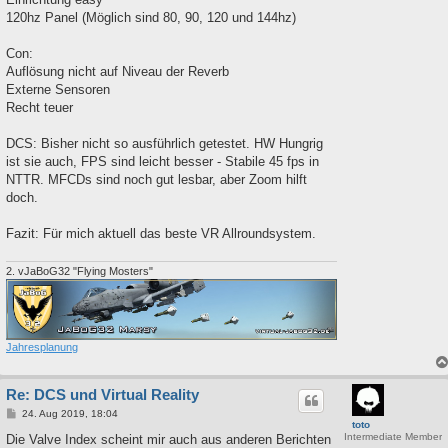
120hz Panel (Möglich sind 80, 90, 120 und 144hz)
Con:
Auflösung nicht auf Niveau der Reverb
Externe Sensoren
Recht teuer
DCS: Bisher nicht so ausführlich getestet. HW Hungrig
ist sie auch, FPS sind leicht besser - Stabile 45 fps in
NTTR. MFCDs sind noch gut lesbar, aber Zoom hilft
doch.
Fazit: Für mich aktuell das beste VR Allroundsystem.
2. vJaBoG32 "Flying Mosters"
Jahresplanung
Re: DCS und Virtual Reality
B
24. Aug 2019, 18:04
toto
e
Intermediate Member
i
Die Valve Index scheint mir auch aus anderen Berichten