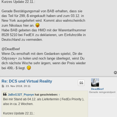
Kurzes Update 22.11.:
Gerade Bestätigungsmail von BAB erhalten, dass sie
das Teil für 299,-$ eingekauft haben und zum 03.12. in
New York ausgeliefert wird. Kommt also wahrscheinlich
zum Nikolaus hier an.
Habe BAB gebeten das HMD mit der Warentarifnummer
8528 5210 bei FedEX zu deklarieren, um Einfuhrzölle in
Deutschland zu vermeiden.
@DeadBeef
Wenn Du ernsthaft mit dem Gedanken spielst, Dir die
Odyssey+ zu holen und noch lange überlegst, wirst Du
dich nächste Woche sehr ärgern, wenn der Preis wieder
bei 499,- $ liegt.
Re: DCS und Virtual Reality
B
23. Nov 2018, 20:11
DeadBeef
e
Gerade reingestolpert
i
JaBoG32T_Popeye
hat geschrieben:
↑
t
r
Bei mir Stand ab 04.12. als Liefertermin ( FedEx Priority ),
a
also in ca. 2 Wochen.
g
Kurzes Update 22.11.: