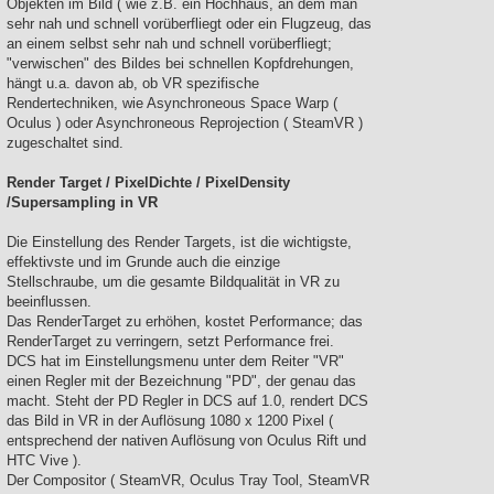
Objekten im Bild ( wie z.B. ein Hochhaus, an dem man
sehr nah und schnell vorüberfliegt oder ein Flugzeug, das
an einem selbst sehr nah und schnell vorüberfliegt;
"verwischen" des Bildes bei schnellen Kopfdrehungen,
hängt u.a. davon ab, ob VR spezifische
Rendertechniken, wie Asynchroneous Space Warp (
Oculus ) oder Asynchroneous Reprojection ( SteamVR )
zugeschaltet sind.
Render Target / PixelDichte / PixelDensity
/Supersampling in VR
Die Einstellung des Render Targets, ist die wichtigste,
effektivste und im Grunde auch die einzige
Stellschraube, um die gesamte Bildqualität in VR zu
beeinflussen.
Das RenderTarget zu erhöhen, kostet Performance; das
RenderTarget zu verringern, setzt Performance frei.
DCS hat im Einstellungsmenu unter dem Reiter "VR"
einen Regler mit der Bezeichnung "PD", der genau das
macht. Steht der PD Regler in DCS auf 1.0, rendert DCS
das Bild in VR in der Auflösung 1080 x 1200 Pixel (
entsprechend der nativen Auflösung von Oculus Rift und
HTC Vive ).
Der Compositor ( SteamVR, Oculus Tray Tool, SteamVR