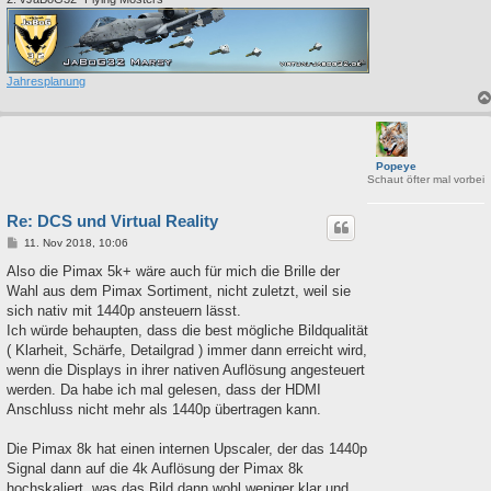
Jahresplanung
Popeye
Schaut öfter mal vorbei
Re: DCS und Virtual Reality
B
11. Nov 2018, 10:06
e
i
Also die Pimax 5k+ wäre auch für mich die Brille der
t
Wahl aus dem Pimax Sortiment, nicht zuletzt, weil sie
r
a
sich nativ mit 1440p ansteuern lässt.
g
Ich würde behaupten, dass die best mögliche Bildqualität
( Klarheit, Schärfe, Detailgrad ) immer dann erreicht wird,
wenn die Displays in ihrer nativen Auflösung angesteuert
werden. Da habe ich mal gelesen, dass der HDMI
Anschluss nicht mehr als 1440p übertragen kann.
Die Pimax 8k hat einen internen Upscaler, der das 1440p
Signal dann auf die 4k Auflösung der Pimax 8k
hochskaliert, was das Bild dann wohl weniger klar und