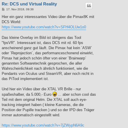
Re: DCS und Virtual Reality
B
17. Nov 2018, 09:36
e
i
Hier ein ganz interessantes Video über die Pimax8K mit
t
DCS World:
r
a
https://www.youtube.com/watch?v=SFH4OLUw1o0
g
Das kleine Overlay im Bild ist übrigens das Tool
"fpsVR". Interessant ist, dass DCS mit rd. 60 fps
anscheinend ganz gut läuft. Die Pimax hat kein ´ASW´
oder ´Reprojection´, das performanceschonend einwirkt,
Pimax hat jedoch schön öfter von einer ´Brainwarp´
genannten Softwaretechnik gesprochen, die aller
Wahrscheinlichkeit nach ähnlich funktioniert, wie die
Pendants von Oculus und SteamVR, aber noch nicht in
das PiTool implementiert ist.
Und hier ein Video über die XTAL VR Brille - nur
spaßeshalber, da 5.000,- Euro
... aber schon cool das
Teil mit dem original Helm. Die XTAL soll auch eye-
tracking integriert haben ( kleine Kameras, die die
Position der Pupille tracken ) und so der IPD des Träger
immer automatisch eingestellt wird.
https://www.youtube.com/watch?v=7jZWypN6A9c