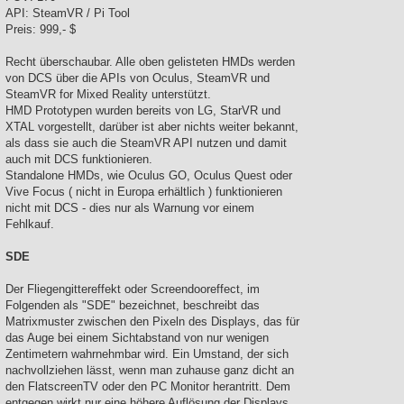
API: SteamVR / Pi Tool
Preis: 999,- $
Recht überschaubar. Alle oben gelisteten HMDs werden
von DCS über die APIs von Oculus, SteamVR und
SteamVR for Mixed Reality unterstützt.
HMD Prototypen wurden bereits von LG, StarVR und
XTAL vorgestellt, darüber ist aber nichts weiter bekannt,
als dass sie auch die SteamVR API nutzen und damit
auch mit DCS funktionieren.
Standalone HMDs, wie Oculus GO, Oculus Quest oder
Vive Focus ( nicht in Europa erhältlich ) funktionieren
nicht mit DCS - dies nur als Warnung vor einem
Fehlkauf.
SDE
Der Fliegengittereffekt oder Screendooreffect, im
Folgenden als "SDE" bezeichnet, beschreibt das
Matrixmuster zwischen den Pixeln des Displays, das für
das Auge bei einem Sichtabstand von nur wenigen
Zentimetern wahrnehmbar wird. Ein Umstand, der sich
nachvollziehen lässt, wenn man zuhause ganz dicht an
den FlatscreenTV oder den PC Monitor herantritt. Dem
entgegen wirkt nur eine höhere Auflösung der Displays