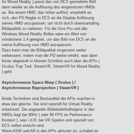
for Mixed Reality ) passt das von DCS gerenderte Bild
dann wieder an die Auflösung des eingesetzten HMDs
an. Bei einem HMD, das höher auflöst, empfiehlt es
sich, den PD Regler in DCS an die Display Auflösung
seines HMD anzupassen, um nicht durch downsampling
Bildqualität zu verlieren. Für die Vive Pro und alle
Windows Mixed Reality Brillen wäre ein Wert von
mindestens 1.4 geeignet, um das Bild von DCS an die
native Auflösung vom HMD anzupassen.
Dazu kann man die Bildqualität insgesamt weiter
verbessern, indem man die PD weiter erhöht, was dann
feiner abgestuft in kleinen Schritten auch über die APIs (
Oculus Tray Tool, SteamVR, SteamVR for Mixed Reality
) geht.
Asynchroneous Space Warp ( Oculus ) /
Asynchroneous Reprojection ( SteamVR )
Beide Techniken sind Bestandteil der APIs machen in
etwa das gleiche. Sie sind speziell für Virtual Reality
entwickelt. Die angepeilte Bildwiederholfreqenz in den
HMDs liegt bei 90Hz ( oder 90 FPS im Performance
Kontext ), was i.d.R. bei VR Spielen und speziell von
DCS selten erreicht wird.
Wenn ASW und AR in den APIs aktiviert ist, schaltet es