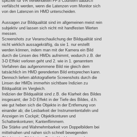
speziell für VR verwendeten FPS Countern dadurch
verfälscht werden, wenn die Latenzen vom Monitor sich
von den Latenzen im HMD unterscheiden.
Aussagen zur Bildqualität sind im allgemeinen meist rein
subjektiv und lassen sich nicht mit handfesten Werten
messen.
Screenshots zur Veranschaulichung der Bildqualität sind
nicht wirklich aussagekräftig, da sie 1. nur erstellt
werden können, indem man mit der Kamera ein Bild
durch die Linsen des HMDs aufnimmt, wodurch z.B. der
3-D Effekt verloren geht und 2. wie in 1. genanntem
Verfahren das aufgenommene Bild nie gleich dem
tatsächlich im HMD gerenderten Bild entsprechen kann.
Dennoch liefern abfotografierte Screenshots durch die
Linsen der HMDs immerhin sichtbare Indizien zu
Bildqualität im Vergleich.
Indizien der Bildqualität sind z.B. die Klarheit des Bildes
insgesamt; der 3-D Effekt in der Tiefe des Bildes, d.h.
wie gut heben sich die Objekte in der Entfernung von
einander ab; die Lesbarkeit der Instrumententafeln und
Anzeigen im Cockpit; Objektkonturen und
Schattenkonturen; Kantenflimmern.
Die Stärke und Wahrnehmbarkeit von Doppelbildern bei
mittelnahen und nahen sich schnell bewegenden