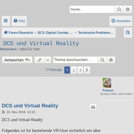
Suche
Er
FAQ
Anmelden
S
Foren-Übersicht
DCS: Digital Combat Simulator Series
Technische Probleme, Tipps & Anleitungen
u
DCS und Virtual Reality
c
Moderator:
JaBoG32 Stab
h
Suche
Erweiterte 
Antworten
e
1
2
3
Nächste
27 Beiträge
Popeye
Schaut öfter mal vorbei
DCS und Virtual Reality
B
10. Nov 2018, 13:15
e
i
DCS und Virtual Reality
t
r
a
Folgendes ist für bestehende VR-User sicherlich ein alter
g