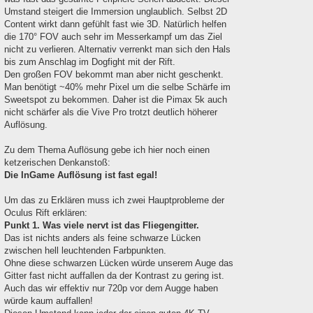
Umstand steigert die Immersion unglaublich. Selbst 2D
Content wirkt dann gefühlt fast wie 3D. Natürlich helfen
die 170° FOV auch sehr im Messerkampf um das Ziel
nicht zu verlieren. Alternativ verrenkt man sich den Hals
bis zum Anschlag im Dogfight mit der Rift.
Den großen FOV bekommt man aber nicht geschenkt.
Man benötigt ~40% mehr Pixel um die selbe Schärfe im
Sweetspot zu bekommen. Daher ist die Pimax 5k auch
nicht schärfer als die Vive Pro trotzt deutlich höherer
Auflösung.
Zu dem Thema Auflösung gebe ich hier noch einen
ketzerischen Denkanstoß:
Die InGame Auflösung ist fast egal!
Um das zu Erklären muss ich zwei Hauptprobleme der
Oculus Rift erklären:
Punkt 1. Was viele nervt ist das Fliegengitter.
Das ist nichts anders als feine schwarze Lücken
zwischen hell leuchtenden Farbpunkten.
Ohne diese schwarzen Lücken würde unserem Auge das
Gitter fast nicht auffallen da der Kontrast zu gering ist.
Auch das wir effektiv nur 720p vor dem Augge haben
würde kaum auffallen!