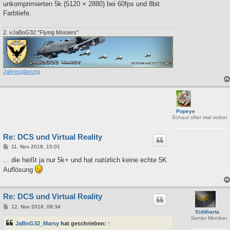
unkomprimierten 5k (5120 × 2880) bei 60fps und 8bit
Farbtiefe.
2. vJaBoG32 "Flying Mosters"
Jahresplanung
Popeye
Schaut öfter mal vorbei
Re: DCS und Virtual Reality
B
11. Nov 2018, 15:01
e
i
... die heißt ja nur 5k+ und hat natürlich keine echte 5K
t
Auflösung
r
a
g
Re: DCS und Virtual Reality
B
12. Nov 2018, 08:34
Siddharta
e
Senior Member
i
JaBoG32_Marsy
hat geschrieben:
↑
t