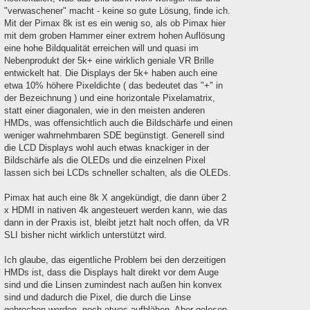
"verwaschener" macht - keine so gute Lösung, finde ich.
Mit der Pimax 8k ist es ein wenig so, als ob Pimax hier
mit dem groben Hammer einer extrem hohen Auflösung
eine hohe Bildqualität erreichen will und quasi im
Nebenprodukt der 5k+ eine wirklich geniale VR Brille
entwickelt hat. Die Displays der 5k+ haben auch eine
etwa 10% höhere Pixeldichte ( das bedeutet das "+" in
der Bezeichnung ) und eine horizontale Pixelamatrix,
statt einer diagonalen, wie in den meisten anderen
HMDs, was offensichtlich auch die Bildschärfe und einen
weniger wahrnehmbaren SDE begünstigt. Generell sind
die LCD Displays wohl auch etwas knackiger in der
Bildschärfe als die OLEDs und die einzelnen Pixel
lassen sich bei LCDs schneller schalten, als die OLEDs.
Pimax hat auch eine 8k X angekündigt, die dann über 2
x HDMI in nativen 4k angesteuert werden kann, wie das
dann in der Praxis ist, bleibt jetzt halt noch offen, da VR
SLI bisher nicht wirklich unterstützt wird.
Ich glaube, das eigentliche Problem bei den derzeitigen
HMDs ist, dass die Displays halt direkt vor dem Auge
sind und die Linsen zumindest nach außen hin konvex
sind und dadurch die Pixel, die durch die Linse
gebrochen werden, noch etwas aufblähen. Aber gelesen