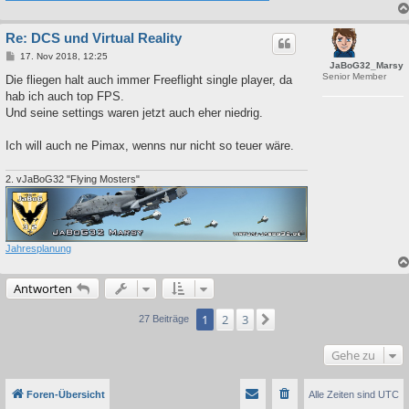
Re: DCS und Virtual Reality
B
17. Nov 2018, 12:25
JaBoG32_Marsy
e
Senior Member
i
Die fliegen halt auch immer Freeflight single player, da
t
hab ich auch top FPS.
r
a
Und seine settings waren jetzt auch eher niedrig.
g
Ich will auch ne Pimax, wenns nur nicht so teuer wäre.
2. vJaBoG32 "Flying Mosters"
Jahresplanung
Antworten
1
2
3
Nächste
27 Beiträge
Gehe zu
Foren-Übersicht
Alle Zeiten sind
UTC