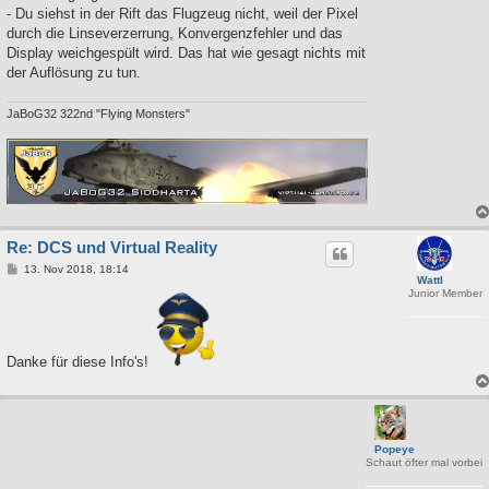
- Du siehst in der Rift das Flugzeug nicht, weil der Pixel
durch die Linseverzerrung, Konvergenzfehler und das
Display weichgespült wird. Das hat wie gesagt nichts mit
der Auflösung zu tun.
JaBoG32 322nd "Flying Monsters"
Re: DCS und Virtual Reality
B
13. Nov 2018, 18:14
Wattl
e
Junior Member
i
t
r
a
g
Danke für diese Info's!
Popeye
Schaut öfter mal vorbei