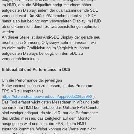
im HMD, d.h. die Bildqualität steigt mit einem höher
aufgelösten Display, indem der qualitätsmindernde SDE
verringert wird. Die Stärke/Wahrnehmbarkeit vom SDE
hängt also baubedingt vom verwendeten Display im HMD
ab und kann nicht durch Softwareeinstellungen optimiert
werden.
An dieser Stelle ist das Anti-SDE Display der gerade neu
erschienene Samsung Odyssey+ sehr interessant, weil
es nicht mehr Grafikleistung im Vergleich zu höher
aufgelösten Displays benötigt, um den SDE zu
verringern/eliminieren.
Bildqualität und Performance in DCS
Um die Performance der jeweiligen
Softwareeinstellungen zu messen, ist das Programm
FPS VR zu empfehlen (
https://store.steampowered.com/app/908520/fpsVR/
).
Das Tool erfasst wichtigsten Messdaten in VR und stellt
sie direkt im HMD komfortabel dar. Übliche FPS Counter
sind weniger adäquat, da sie i.d.R. nur die Performance
des Bildes messen, das zeitgleich auf dem Monitor
ausgegeben wird und nicht die FPS, die im HMD
zustande kommen. Weiter können die Werte von nicht