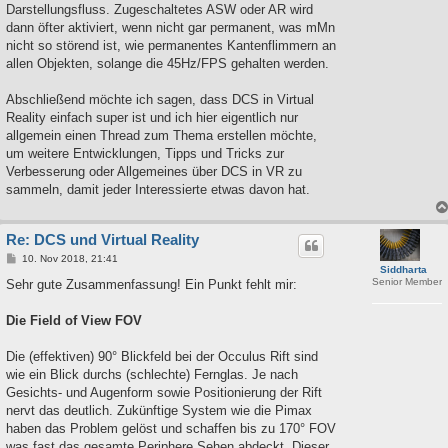
Darstellungsfluss. Zugeschaltetes ASW oder AR wird
dann öfter aktiviert, wenn nicht gar permanent, was mMn
nicht so störend ist, wie permanentes Kantenflimmern an
allen Objekten, solange die 45Hz/FPS gehalten werden.
Abschließend möchte ich sagen, dass DCS in Virtual
Reality einfach super ist und ich hier eigentlich nur
allgemein einen Thread zum Thema erstellen möchte,
um weitere Entwicklungen, Tipps und Tricks zur
Verbesserung oder Allgemeines über DCS in VR zu
sammeln, damit jeder Interessierte etwas davon hat.
Re: DCS und Virtual Reality
B
10. Nov 2018, 21:41
Siddharta
e
Senior Member
i
Sehr gute Zusammenfassung! Ein Punkt fehlt mir:
t
r
a
Die Field of View FOV
g
Die (effektiven) 90° Blickfeld bei der Occulus Rift sind
wie ein Blick durchs (schlechte) Fernglas. Je nach
Gesichts- und Augenform sowie Positionierung der Rift
nervt das deutlich. Zukünftige System wie die Pimax
haben das Problem gelöst und schaffen bis zu 170° FOV
was fast das gesamte Periphere Sehen abdeckt. Dieser