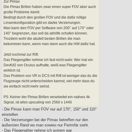
r
Zur Pimax
a
Die Pimax Brillen haben zwar einen super FOV aber auch
g
große Probleme damit.
Bedingt durch den großen FOV und die dafür nötige
Linsenkonfiguration gibt es starke Verzerrungen.
Man kann den FOV per Software von 200° auf 170° oder
140° begrenzen, das soll da abhilfe schafen können.
Trozdem wohl die akutell besten Brillen die man
bekommen kann, wenn man dann auch die HW dafür hat.
Jetzt nochmal zur Rift:
Das Fliegengitter nehme ich fast nicht wahr. Wer mal ein
DevKit2 von Oculus aufhatte, weiß was Fliegengitter
wirklich ist.
Das Problem von VR in DCS mit Rift ist weniger das du die
Flugzeuge nicht unterscheiden kannst, viel mehr dass du
sie einfach nicht mehr siehst.
PS: Keiner der Pimax Brillen verarbeitet ein natives 4k
Signal, ist alles upscaling von 2560 x 1440
- Die Pimax kann man FOV nur auf 170°, 150° und 110°
einstellen
- Die Verzerrungen bei der Pimax betreffen nur den
äußersten Rand wo man sowieo nur Perimfär sieht.
- Das Fliegengitter nehme ich extrem war