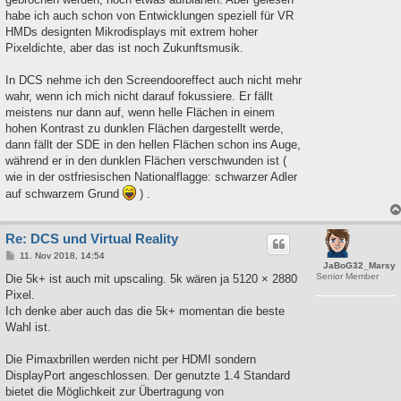
habe ich auch schon von Entwicklungen speziell für VR
HMDs designten Mikrodisplays mit extrem hoher
Pixeldichte, aber das ist noch Zukunftsmusik.
In DCS nehme ich den Screendooreffect auch nicht mehr
wahr, wenn ich mich nicht darauf fokussiere. Er fällt
meistens nur dann auf, wenn helle Flächen in einem
hohen Kontrast zu dunklen Flächen dargestellt werde,
dann fällt der SDE in den hellen Flächen schon ins Auge,
während er in den dunklen Flächen verschwunden ist (
wie in der ostfriesischen Nationalflagge: schwarzer Adler
auf schwarzem Grund
) .
Re: DCS und Virtual Reality
B
11. Nov 2018, 14:54
JaBoG32_Marsy
e
Senior Member
i
Die 5k+ ist auch mit upscaling. 5k wären ja 5120 × 2880
t
Pixel.
r
a
Ich denke aber auch das die 5k+ momentan die beste
g
Wahl ist.
Die Pimaxbrillen werden nicht per HDMI sondern
DisplayPort angeschlossen. Der genutzte 1.4 Standard
bietet die Möglichkeit zur Übertragung von