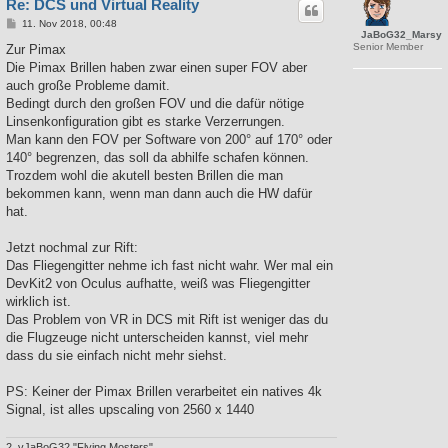
Re: DCS und Virtual Reality
B
11. Nov 2018, 00:48
JaBoG32_Marsy
e
Senior Member
i
Zur Pimax
t
Die Pimax Brillen haben zwar einen super FOV aber
r
a
auch große Probleme damit.
g
Bedingt durch den großen FOV und die dafür nötige
Linsenkonfiguration gibt es starke Verzerrungen.
Man kann den FOV per Software von 200° auf 170° oder
140° begrenzen, das soll da abhilfe schafen können.
Trozdem wohl die akutell besten Brillen die man
bekommen kann, wenn man dann auch die HW dafür
hat.
Jetzt nochmal zur Rift:
Das Fliegengitter nehme ich fast nicht wahr. Wer mal ein
DevKit2 von Oculus aufhatte, weiß was Fliegengitter
wirklich ist.
Das Problem von VR in DCS mit Rift ist weniger das du
die Flugzeuge nicht unterscheiden kannst, viel mehr
dass du sie einfach nicht mehr siehst.
PS: Keiner der Pimax Brillen verarbeitet ein natives 4k
Signal, ist alles upscaling von 2560 x 1440
2. vJaBoG32 "Flying Mosters"