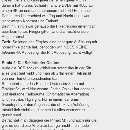
Diesen Umstand kann jeder der einen guten 4K TV
daheim hat prüfen. Schaut mal alte DVDs mit 480p auf
einem 4K an und dann auf einem nicht HD Fernseher.
Das ist ein Unterschied wie Tag und Nacht und zwar
nicht wegen Kontrast und Farben!
Beim 4K sind zwar genauso die Pixeltreppen erkennbar,
aber kein fettes Fliegengitter. Und das reicht unserem
Auge erstmal.
Fazit: So lange das Display eine sehr gute Auflösung mit
hoher Pixeldichte hat, benötigen wir in DCS KEINE
InGame 4K Auflösung, die Rift Auflösung reicht völlig!
Punkt 2. Die Schärfe der Oculus.
Viele die DCS zocken kritisieren sofort das in der Rift
alles unscharf wirkt und man ab 2Nm einen Heli nicht
von ner Hornet unterscheiden kann.
Betrachtet man das Bild der Oculus im Zoom auf
Pixelgröße, wird klar warum. Jedes Objekt hat doppelte
und dreifache Farbsäume (Chromatische Aberration)
Und jetzt das Highlight: Nur in einem ca. 5mm
Sweetspot vor den Augen ist die effektive Auflösung
tatsächlich sichtbar, daneben ist alles watteweich
gezeichnet!
Betrachtet man dagegen die Pimax 5k (und auch nur die)
gibt es dort diese Artefakte fast gar nicht mehr, jeder