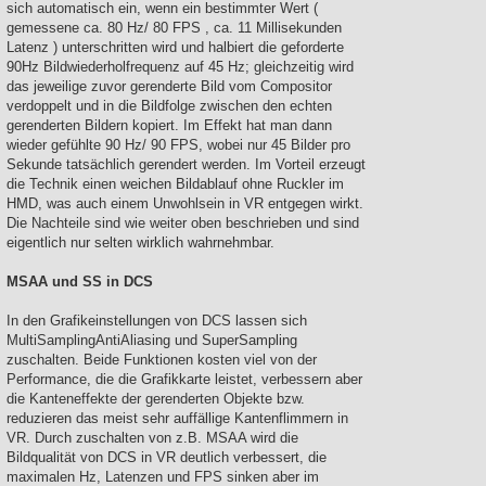
sich automatisch ein, wenn ein bestimmter Wert (
gemessene ca. 80 Hz/ 80 FPS , ca. 11 Millisekunden
Latenz ) unterschritten wird und halbiert die geforderte
90Hz Bildwiederholfrequenz auf 45 Hz; gleichzeitig wird
das jeweilige zuvor gerenderte Bild vom Compositor
verdoppelt und in die Bildfolge zwischen den echten
gerenderten Bildern kopiert. Im Effekt hat man dann
wieder gefühlte 90 Hz/ 90 FPS, wobei nur 45 Bilder pro
Sekunde tatsächlich gerendert werden. Im Vorteil erzeugt
die Technik einen weichen Bildablauf ohne Ruckler im
HMD, was auch einem Unwohlsein in VR entgegen wirkt.
Die Nachteile sind wie weiter oben beschrieben und sind
eigentlich nur selten wirklich wahrnehmbar.
MSAA und SS in DCS
In den Grafikeinstellungen von DCS lassen sich
MultiSamplingAntiAliasing und SuperSampling
zuschalten. Beide Funktionen kosten viel von der
Performance, die die Grafikkarte leistet, verbessern aber
die Kanteneffekte der gerenderten Objekte bzw.
reduzieren das meist sehr auffällige Kantenflimmern in
VR. Durch zuschalten von z.B. MSAA wird die
Bildqualität von DCS in VR deutlich verbessert, die
maximalen Hz, Latenzen und FPS sinken aber im