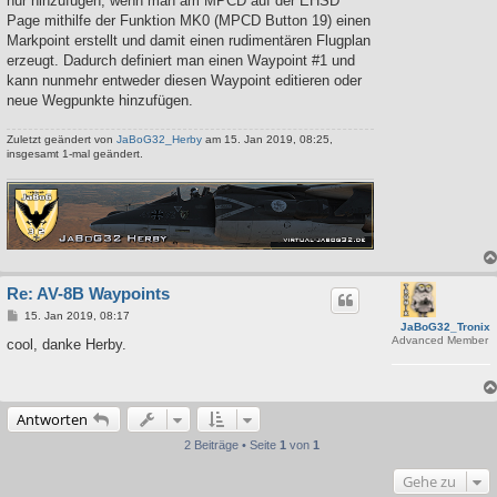
nur hinzufügen, wenn man am MPCD auf der EHSD
Page mithilfe der Funktion MK0 (MPCD Button 19) einen
Markpoint erstellt und damit einen rudimentären Flugplan
erzeugt. Dadurch definiert man einen Waypoint #1 und
kann nunmehr entweder diesen Waypoint editieren oder
neue Wegpunkte hinzufügen.
Zuletzt geändert von
JaBoG32_Herby
am 15. Jan 2019, 08:25,
insgesamt 1-mal geändert.
Re: AV-8B Waypoints
B
15. Jan 2019, 08:17
JaBoG32_Tronix
e
Advanced Member
i
cool, danke Herby.
t
r
a
g
Antworten
2 Beiträge • Seite
1
von
1
Gehe zu