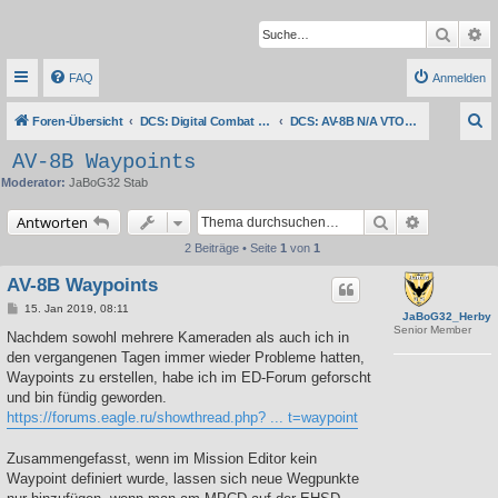
Suche
Er
FAQ
Anmelden
S
Foren-Übersicht
DCS: Digital Combat Simulator Series
DCS: AV-8B N/A VTOL Harrier II
u
AV-8B Waypoints
c
Moderator:
JaBoG32 Stab
h
Suche
Erweiterte 
Antworten
e
2 Beiträge • Seite
1
von
1
AV-8B Waypoints
B
15. Jan 2019, 08:11
JaBoG32_Herby
e
Senior Member
i
Nachdem sowohl mehrere Kameraden als auch ich in
t
den vergangenen Tagen immer wieder Probleme hatten,
r
a
Waypoints zu erstellen, habe ich im ED-Forum geforscht
g
und bin fündig geworden.
https://forums.eagle.ru/showthread.php? ... t=waypoint
Zusammengefasst, wenn im Mission Editor kein
Waypoint definiert wurde, lassen sich neue Wegpunkte