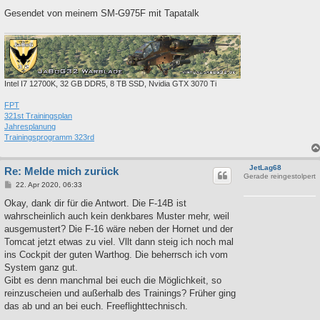
Gesendet von meinem SM-G975F mit Tapatalk
Intel I7 12700K, 32 GB DDR5, 8 TB SSD, Nvidia GTX 3070 Ti
FPT
321st Trainingsplan
Jahresplanung
Trainingsprogramm 323rd
JetLag68
Re: Melde mich zurück
Gerade reingestolpert
B
22. Apr 2020, 06:33
e
i
Okay, dank dir für die Antwort. Die F-14B ist
t
wahrscheinlich auch kein denkbares Muster mehr, weil
r
a
ausgemustert? Die F-16 wäre neben der Hornet und der
g
Tomcat jetzt etwas zu viel. Vllt dann steig ich noch mal
ins Cockpit der guten Warthog. Die beherrsch ich vom
System ganz gut.
Gibt es denn manchmal bei euch die Möglichkeit, so
reinzuscheien und außerhalb des Trainings? Früher ging
das ab und an bei euch. Freeflighttechnisch.