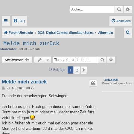
Suche
Er
FAQ
Anmelden
S
Foren-Übersicht
DCS: Digital Combat Simulator Series
Allgemein
u
Melde mich zurück
c
Moderator:
JaBoG32 Stab
h
Suche
Erweiterte 
Antworten
e
1
2
Nächste
18 Beiträge
JetLag68
Melde mich zurück
Gerade reingestolpert
B
21. Apr 2020, 09:22
e
i
Freunde der beschwingten Schwingen,
t
r
a
ich hoffe es geht Euch gut in diesen seltsamen Zeiten.
g
Jetzt hat man ja zumindest mal wieder mehr Zeit fürs
virtuelle Fliegen
Ich bin früher oft mit euch mal geflogen (war aber nie
Member) und war beim 33rd mal der C/O. Ich merke,
dass