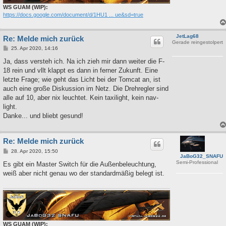
WS GUAM (WIP):
https://docs.google.com/document/d/1HU1 ... ue&sd=true
JetLag68
Re: Melde mich zurück
Gerade reingestolpert
B
25. Apr 2020, 14:16
e
i
Ja, dass versteh ich. Na ich zieh mir dann weiter die F-
t
18 rein und vllt klappt es dann in ferner Zukunft. Eine
r
a
letzte Frage; wie geht das Licht bei der Tomcat an, ist
g
auch eine große Diskussion im Netz. Die Drehregler sind
alle auf 10, aber nix leuchtet. Kein taxilight, kein nav-
light.
Danke... und bliebt gesund!
Re: Melde mich zurück
B
28. Apr 2020, 15:50
JaBoG32_SNAFU
e
Semi-Professional
i
Es gibt ein Master Switch für die Außenbeleuchtung,
t
weiß aber nicht genau wo der standardmäßig belegt ist.
r
a
g
WS GUAM (WIP):