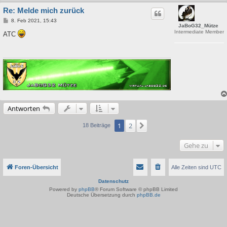
Re: Melde mich zurück
B
8. Feb 2021, 15:43
JaBoG32_Mütze
e
Intermediate Member
i
ATC
t
r
a
g
Antworten
1
2
Nächste
18 Beiträge
Gehe zu
Foren-Übersicht
Alle Zeiten sind
UTC
Datenschutz
Powered by
phpBB
® Forum Software © phpBB Limited
Deutsche Übersetzung durch
phpBB.de