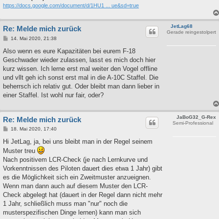
https://docs.google.com/document/d/1HU1 ... ue&sd=true
JetLag68
Re: Melde mich zurück
Gerade reingestolpert
B
14. Mai 2020, 21:38
e
i
Also wenn es eure Kapazitäten bei eurem F-18
t
Geschwader wieder zulassen, lasst es mich doch hier
r
a
kurz wissen. Ich lerne erst mal weiter den Vogel offline
g
und vllt geh ich sonst erst mal in die A-10C Staffel. Die
beherrsch ich relativ gut. Oder bleibt man dann lieber in
einer Staffel. Ist wohl nur fair, oder?
JaBoG32_G-Rex
Re: Melde mich zurück
Semi-Professional
B
18. Mai 2020, 17:40
e
i
Hi JetLag, ja, bei uns bleibt man in der Regel seinem
t
Muster treu
r
a
Nach positivem LCR-Check (je nach Lernkurve und
g
Vorkenntnissen des Piloten dauert dies etwa 1 Jahr) gibt
es die Möglichkeit sich ein Zweitmuster anzueignen.
Wenn man dann auch auf diesem Muster den LCR-
Check abgelegt hat (dauert in der Regel dann nicht mehr
1 Jahr, schließlich muss man "nur" noch die
musterspezifischen Dinge lernen) kann man sich