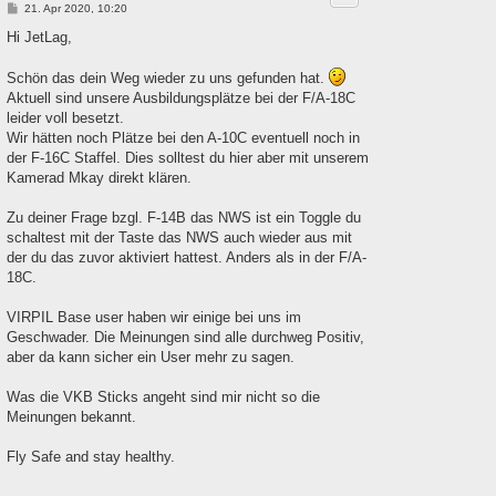
B
21. Apr 2020, 10:20
e
i
Hi JetLag,
t
r
a
Schön das dein Weg wieder zu uns gefunden hat.
g
Aktuell sind unsere Ausbildungsplätze bei der F/A-18C
leider voll besetzt.
Wir hätten noch Plätze bei den A-10C eventuell noch in
der F-16C Staffel. Dies solltest du hier aber mit unserem
Kamerad Mkay direkt klären.
Zu deiner Frage bzgl. F-14B das NWS ist ein Toggle du
schaltest mit der Taste das NWS auch wieder aus mit
der du das zuvor aktiviert hattest. Anders als in der F/A-
18C.
VIRPIL Base user haben wir einige bei uns im
Geschwader. Die Meinungen sind alle durchweg Positiv,
aber da kann sicher ein User mehr zu sagen.
Was die VKB Sticks angeht sind mir nicht so die
Meinungen bekannt.
Fly Safe and stay healthy.