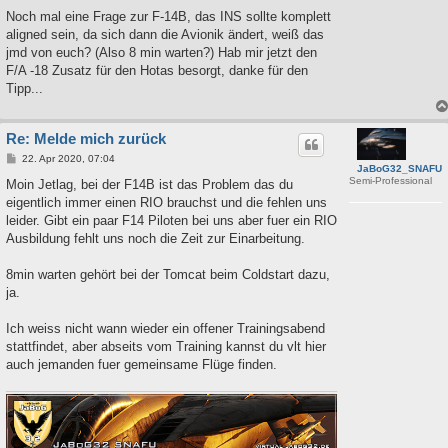
Noch mal eine Frage zur F-14B, das INS sollte komplett
aligned sein, da sich dann die Avionik ändert, weiß das
jmd von euch? (Also 8 min warten?) Hab mir jetzt den
F/A -18 Zusatz für den Hotas besorgt, danke für den
Tipp...
Re: Melde mich zurück
B
22. Apr 2020, 07:04
JaBoG32_SNAFU
e
Semi-Professional
i
Moin Jetlag, bei der F14B ist das Problem das du
t
eigentlich immer einen RIO brauchst und die fehlen uns
r
a
leider. Gibt ein paar F14 Piloten bei uns aber fuer ein RIO
g
Ausbildung fehlt uns noch die Zeit zur Einarbeitung.
8min warten gehört bei der Tomcat beim Coldstart dazu,
ja.
Ich weiss nicht wann wieder ein offener Trainingsabend
stattfindet, aber abseits vom Training kannst du vlt hier
auch jemanden fuer gemeinsame Flüge finden.