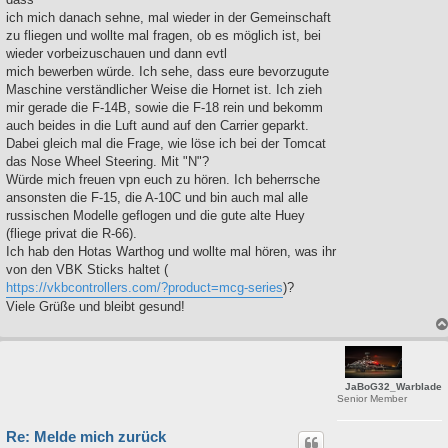
ich mich danach sehne, mal wieder in der Gemeinschaft
zu fliegen und wollte mal fragen, ob es möglich ist, bei
wieder vorbeizuschauen und dann evtl
mich bewerben würde. Ich sehe, dass eure bevorzugute
Maschine verständlicher Weise die Hornet ist. Ich zieh
mir gerade die F-14B, sowie die F-18 rein und bekomm
auch beides in die Luft aund auf den Carrier geparkt.
Dabei gleich mal die Frage, wie löse ich bei der Tomcat
das Nose Wheel Steering. Mit "N"?
Würde mich freuen vpn euch zu hören. Ich beherrsche
ansonsten die F-15, die A-10C und bin auch mal alle
russischen Modelle geflogen und die gute alte Huey
(fliege privat die R-66).
Ich hab den Hotas Warthog und wollte mal hören, was ihr
von den VBK Sticks haltet (
https://vkbcontrollers.com/?product=mcg-series
)?
Viele Grüße und bleibt gesund!
JaBoG32_Warblade
Senior Member
Re: Melde mich zurück