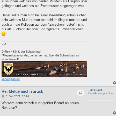
aussuchen welches von beiden Mustern als Hauptmuster
geflogen und welches als Zweitmuster eingetragen wird.
Daher sollte man sich bei einer Bewerbung schon sicher
sein welches Muster man tatsächlich fliegen möchte und
auch um die Kollegen auf dem "Zwischenmuster" nicht
nur als Lückenfüller oder Sprungbrett zu missbrauchen
CO
G-Rex = König der Schwerkraft
"Fliegen kann nur der, der es vermag über die Schwerkraft zu
triumphieren!"
Jahresplanung
JetLag68
Re: Melde mich zurück
Gerade reingestolpert
B
8. Feb 2021, 15:26
e
i
Wo wäre denn derzeit euer größter Bedarf an neuen
t
Rekruten?
r
a
g