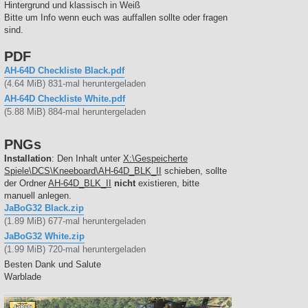
Hintergrund und klassisch in Weiß
Bitte um Info wenn euch was auffallen sollte oder fragen
sind.
PDF
AH-64D Checkliste Black.pdf
(4.64 MiB) 831-mal heruntergeladen
AH-64D Checkliste White.pdf
(5.88 MiB) 884-mal heruntergeladen
PNGs
Installation
: Den Inhalt unter
X:\Gespeicherte
Spiele\DCS\Kneeboard\AH-64D_BLK_II
schieben, sollte
der Ordner
AH-64D_BLK_II
nicht
existieren, bitte
manuell anlegen.
JaBoG32 Black.zip
(1.89 MiB) 677-mal heruntergeladen
JaBoG32 White.zip
(1.99 MiB) 720-mal heruntergeladen
Besten Dank und Salute
Warblade