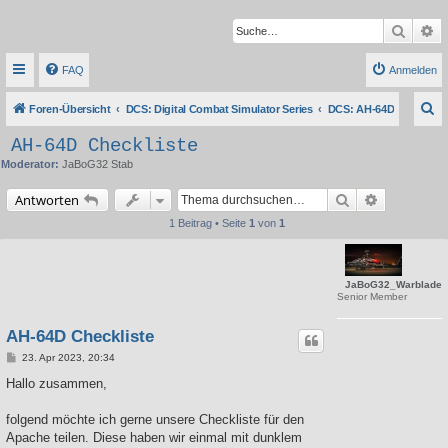
Suche
Er
FAQ
Anmelden
S
Foren-Übersicht
DCS: Digital Combat Simulator Series
DCS: AH-64D
u
AH-64D Checkliste
c
Moderator:
JaBoG32 Stab
h
Suche
Erweiterte 
Antworten
e
1 Beitrag • Seite
1
von
1
JaBoG32_Warblade
Senior Member
AH-64D Checkliste
B
23. Apr 2023, 20:34
e
i
Hallo zusammen,
t
r
a
folgend möchte ich gerne unsere Checkliste für den
g
Apache teilen. Diese haben wir einmal mit dunklem